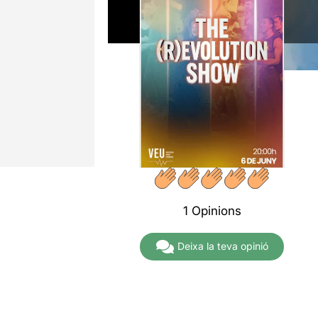
1 Opinions
Deixa la teva opinió