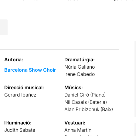
Autoria:
Dramatúrgia:
Núria Galiano
Barcelona Show Choir
Irene Cabedo
Direcció musical:
Músics:
Gerard Ibáñez
Daniel Giró (Piano)
Nil Casals (Bateria)
Alan Pribizchuk (Baix)
Il·luminació:
Vestuari:
Judith Sabaté
Anna Martín