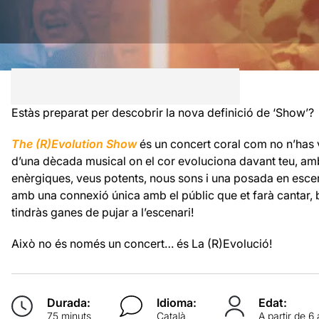
Estàs preparat per descobrir la nova definició de ‘Show’?
The (R)Evolution Show
és un concert coral com no n’has v
d’una dècada musical on el cor evoluciona davant teu, am
enèrgiques, veus potents, nous sons i una posada en esce
amb una connexió única amb el públic que et farà cantar, 
tindràs ganes de pujar a l’escenari!
Això no és només un concert… és La (R)Evolució!
Durada:
Idioma:
Edat:
75 minuts
Català
A partir de 6