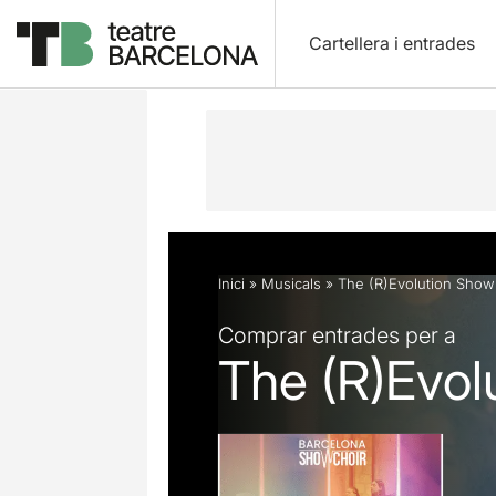
Cartellera i entrades
Descripció
Fitxa artística
Opinion
Inici
»
Musicals
»
The (R)Evolution Show
Comprar entrades per a
The (R)Evol