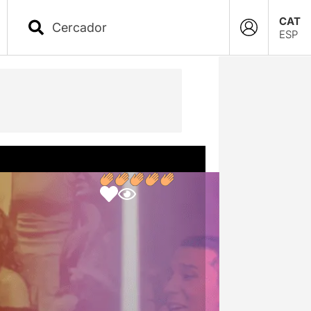
CAT
ESP