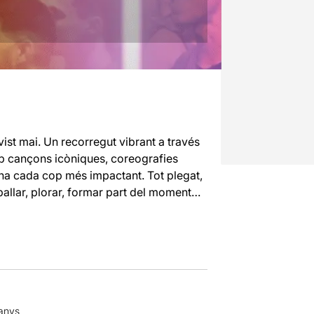
ist mai. Un recorregut vibrant a través
b cançons icòniques, coreografies
na cada cop més impactant. Tot plegat,
ballar, plorar, formar part del moment…
 anys