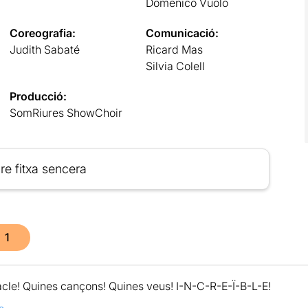
Domenico Vuolo
Coreografia:
Comunicació:
Judith Sabaté
Ricard Mas
Silvia Colell
Producció:
SomRiures ShowChoir
re fitxa sencera
1
cle! Quines cançons! Quines veus! I-N-C-R-E-Ï-B-L-E!