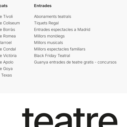
cats
Entrades
e Tívoli
Abonaments teatrals
re Coliseum
Tiquets Regal
e Borràs
Entrades espectacles a Madrid
re Romea
Millors monòlegs
larroel
Millors musicals
re Condal
Millors espectacles familiars
e Victòria
Black Friday Teatral
e Apolo
Guanya entrades de teatre gratis - concursos
re Goya
i Texas