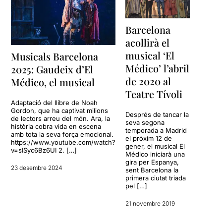
Barcelona
acollirà el
musical ‘El
Musicals Barcelona
Médico’ l’abril
2025: Gaudeix d’El
de 2020 al
Médico, el musical
Teatre Tívoli
Adaptació del llibre de Noah
Gordon, que ha captivat milions
Després de tancar la
de lectors arreu del món. Ara, la
seva segona
història cobra vida en escena
temporada a Madrid
amb tota la seva força emocional.
el pròxim 12 de
https://www.youtube.com/watch?
gener, el musical El
v=sISyc6Bz6UI 2. […]
Médico iniciarà una
gira per Espanya,
23 desembre 2024
sent Barcelona la
primera ciutat triada
pel […]
21 novembre 2019