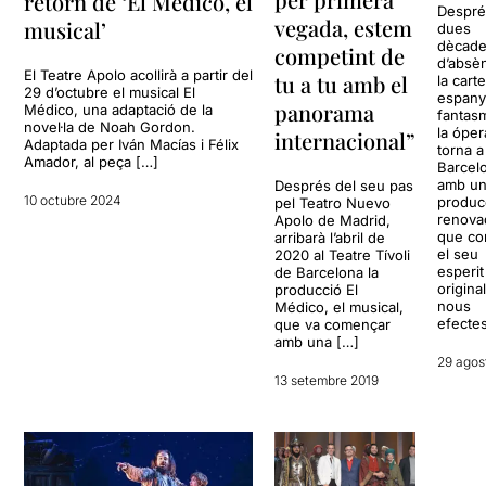
retorn de ‘El Médico, el
Despré
vegada, estem
musical’
dues
dècad
competint de
d’absèn
El Teatre Apolo acollirà a partir del
tu a tu amb el
la carte
29 d’octubre el musical El
espanyo
panorama
Médico, una adaptació de la
fantas
novel·la de Noah Gordon.
la óper
internacional”
Adaptada per Iván Macías i Félix
torna a
Amador, al peça […]
Barcel
amb u
Després del seu pas
10 octubre 2024
produc
pel Teatro Nuevo
renova
Apolo de Madrid,
que co
arribarà l’abril de
el seu
2020 al Teatre Tívoli
esperit
de Barcelona la
origina
producció El
nous
Médico, el musical,
efectes
que va començar
amb una […]
29 agos
13 setembre 2019