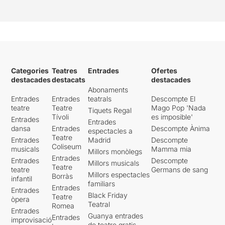
Categories
Teatres
Entrades
Ofertes
destacades
destacats
destacades
Abonaments
Entrades
Entrades
teatrals
Descompte El
teatre
Teatre
Mago Pop 'Nada
Tiquets Regal
Tívoli
es imposible'
Entrades
Entrades
dansa
Entrades
Descompte Ànima
espectacles a
Teatre
Entrades
Madrid
Descompte
Coliseum
musicals
Mamma mia
Millors monòlegs
Entrades
Entrades
Descompte
Millors musicals
Teatre
teatre
Germans de sang
Millors espectacles
Borràs
infantil
familiars
Entrades
Entrades
Black Friday
Teatre
òpera
Teatral
Romea
Entrades
Guanya entrades
Entrades
improvisació
de teatre gratis -