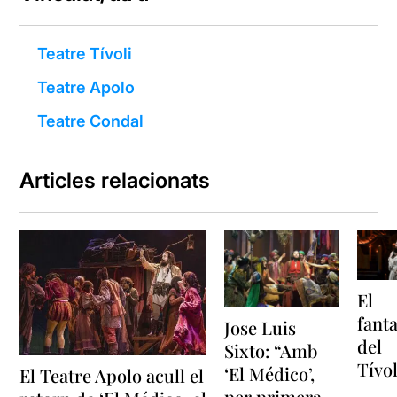
Teatre Tívoli
Teatre Apolo
Teatre Condal
Articles relacionats
El
fant
Jose Luis
del
Sixto: “Amb
Tívol
‘El Médico’,
El Teatre Apolo acull el
per primera