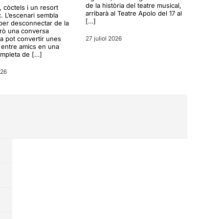
de la història del teatre musical,
a, còctels i un resort
arribarà al Teatre Apolo del 17 al
c. L’escenari sembla
[…]
per desconnectar de la
erò una conversa
a pot convertir unes
27 juliol 2026
entre amics en una
ompleta de […]
026