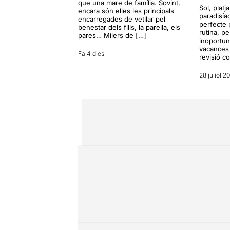
que una mare de família. Sovint,
Sol, platj
encara són elles les principals
paradisía
encarregades de vetllar pel
perfecte 
benestar dels fills, la parella, els
rutina, p
pares… Milers de […]
inoportun
vacances 
Fa 4 dies
revisió c
28 juliol 2