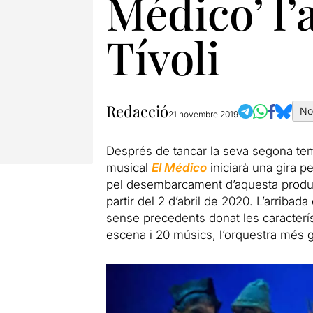
Médico’ l’
Tívoli
Redacció
No
21 novembre 2019
Després de tancar la seva segona tem
musical
El Médico
iniciarà una gira p
pel desembarcament d’aquesta produc
partir del 2 d’abril de 2020. L’arribad
sense precedents donat les caracterí
escena i 20 músics, l’orquestra més g