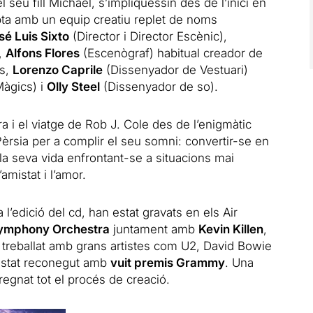
eu fill Michael, s’impliquessin des de l’inici en
pta amb un equip creatiu replet de noms
sé Luis Sixto
(Director i Director Escènic),
),
Alfons Flores
(Escenògraf) habitual creador de
us,
Lorenzo Caprile
(Dissenyador de Vestuari)
àgics) i
Olly Steel
(Dissenyador de so).
ra i el viatge de Rob J. Cole des de l’enigmàtic
Pèrsia per a complir el seu somni: convertir-se en
a seva vida enfrontant-se a situacions mai
amistat i l’amor.
 l’edició del cd, han estat gravats en els Air
ymphony Orchestra
juntament amb
Kevin Killen
,
 treballat amb grans artistes com U2, David Bowie
 estat reconegut amb
vuit premis Grammy
. Una
regnat tot el procés de creació.