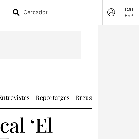
CAT
ESP
Entrevistes
Reportatges
Breus
cal ‘El