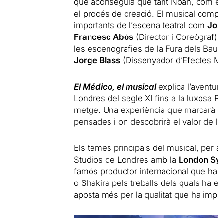
que aconseguia que tant Noah, com el s
el procés de creació. El musical com
importants de l’escena teatral com
Jo
Francesc Abós
(Director i Coreògraf
les escenografies de la Fura dels Ba
Jorge Blass
(Dissenyador d’Efectes M
El Médico, el musical
explica l’aventu
Londres del segle XI fins a la luxosa 
metge. Una experiència que marcarà l
pensades i on descobrirà el valor de l’
Els temes principals del musical, per a
Studios de Londres amb la
London S
famós productor internacional que ha
o Shakira pels treballs dels quals ha
aposta més per la qualitat que ha imp