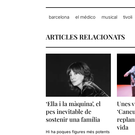
barcelona
el médico
musical
tivoli
ARTICLES RELACIONATS
‘Ella i la màquina’, el
Unes v
pes inevitable de
‘Cancu
sostenir una família
replan
vida
Hi ha poques figures més potents