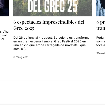
6 espectacles imprescindibles del
8 pr
Grec 2025
tra
s s’ha
ctual
Del 26 de juny al 4 d’agost, Barcelona es transforma
Roda 
 el
en un gran escenari amb el Grec Festival 2025 en
som a 
una edició que arriba carregada de novetats i que,
toca a
sota la […]
20 ma
6 maig 2025