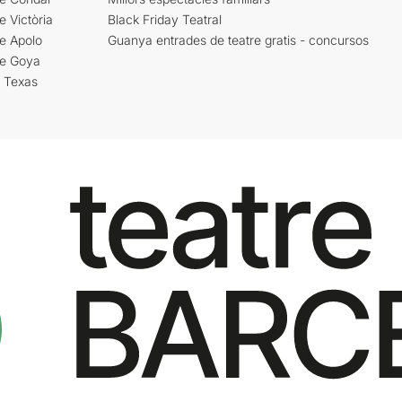
e Victòria
Black Friday Teatral
e Apolo
Guanya entrades de teatre gratis - concursos
re Goya
i Texas