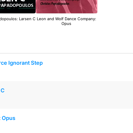
dopoulos: Larsen C
Leon and Wolf Dance Company:
Opus
ce Ignorant Step
 C
: Opus