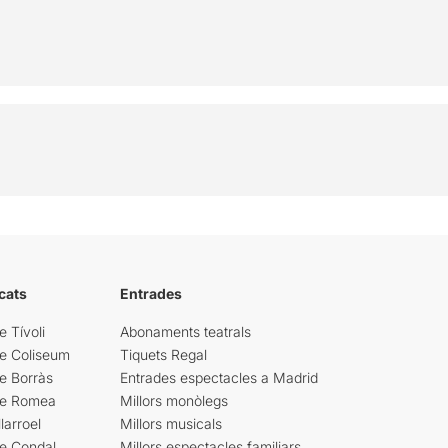
cats
Entrades
e Tívoli
Abonaments teatrals
re Coliseum
Tiquets Regal
e Borràs
Entrades espectacles a Madrid
re Romea
Millors monòlegs
larroel
Millors musicals
re Condal
Millors espectacles familiars