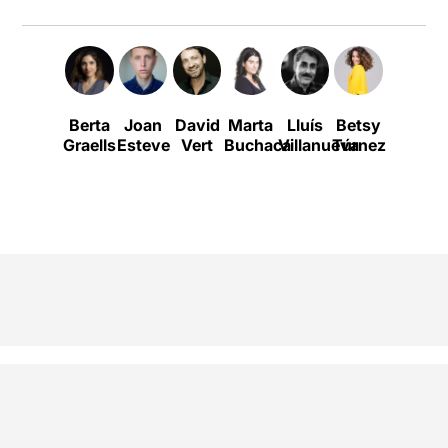
Berta
Joan
David
Marta
Lluís
Betsy
Marta
Graells
Esteve
Vert
Buchaca
Villanueva
Túrnez
Bayarri