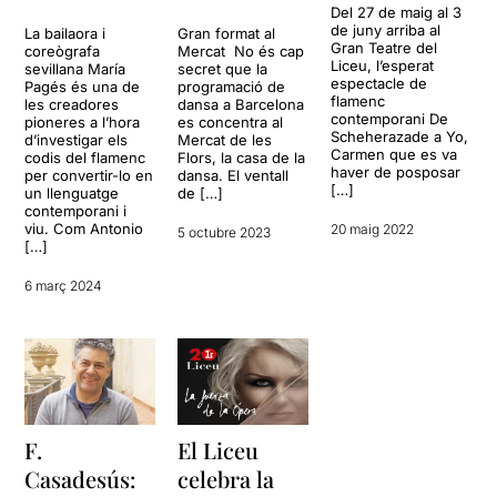
Del 27 de maig al 3
de juny arriba al
La bailaora i
Gran format al
Gran Teatre del
coreògrafa
Mercat No és cap
Liceu, l’esperat
sevillana María
secret que la
espectacle de
Pagés és una de
programació de
flamenc
les creadores
dansa a Barcelona
contemporani De
pioneres a l’hora
es concentra al
Scheherazade a Yo,
d’investigar els
Mercat de les
Carmen que es va
codis del flamenc
Flors, la casa de la
haver de posposar
per convertir-lo en
dansa. El ventall
[…]
un llenguatge
de […]
contemporani i
viu. Com Antonio
20 maig 2022
5 octubre 2023
[…]
6 març 2024
F.
El Liceu
Casadesús:
celebra la