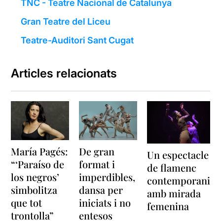
TNC - Teatre Nacional de Catalunya
Gran Teatre del Liceu
Teatre-Auditori Sant Cugat
Articles relacionats
María Pagés:
De gran
Un espectacle
“‘Paraíso de
format i
de flamenc
los negros’
imperdibles,
contemporani
simbolitza
dansa per
amb mirada
que tot
iniciats i no
femenina
trontolla”
entesos