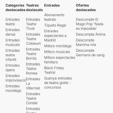
Categories
Teatres
Entrades
Ofertes
destacades
destacats
destacades
Abonaments
Entrades
Entrades
teatrals
Descompte El
teatre
Teatre
Mago Pop 'Nada
Tiquets Regal
Tívoli
es imposible'
Entrades
Entrades
dansa
Entrades
Descompte Ànima
espectacles a
Teatre
Entrades
Madrid
Descompte
Coliseum
musicals
Mamma mia
Millors monòlegs
Entrades
Entrades
Descompte
Millors musicals
Teatre
teatre
Germans de sang
Millors espectacles
Borràs
infantil
familiars
Entrades
Entrades
Black Friday
Teatre
òpera
Teatral
Romea
Entrades
Guanya entrades
Entrades
improvisació
de teatre gratis -
La
Entrades
concursos
Villarroel
monòlegs
Entrades
Teatre
Condal
Entrades