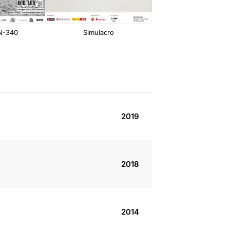
 N-340
Simulacro
El Conde de Torrefie
imagen interior
2019
2018
2014