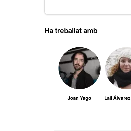
Ha treballat amb
Joan Yago
Lali Álvare