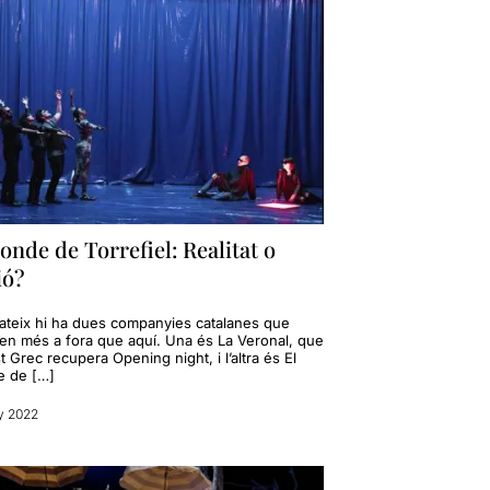
onde de Torrefiel: Realitat o
ió?
ateix hi ha dues companyies catalanes que
fen més a fora que aquí. Una és La Veronal, que
 Grec recupera Opening night, i l’altra és El
 de […]
y 2022