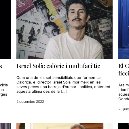
s
Israel Solà: calòric i multifacètic
El C
ficc
Com una de les set sensibilitats que formen La
Calòrica, el director Israel Solà imprimeix en les
cicle
Ara m
seves peces una barreja d’humor i política, entenent
una
triom
aquesta última des de la […]
rges
aquest
Conde
2 desembre 2022
23 jun