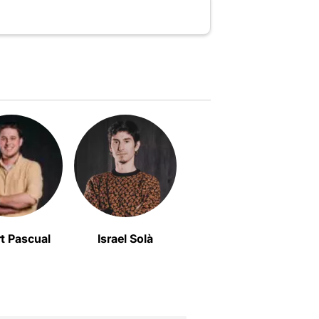
rt Pascual
Israel Solà
Carla Rovira Pitarch