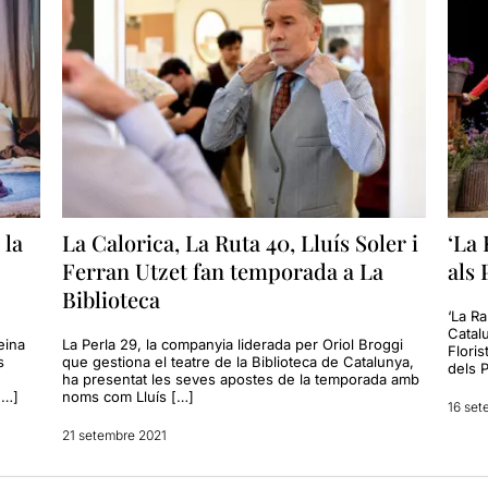
 la
La Calorica, La Ruta 40, Lluís Soler i
‘La 
Ferran Utzet fan temporada a La
als
Biblioteca
‘La Ra
Catal
eina
La Perla 29, la companyia liderada per Oriol Broggi
Floris
s
que gestiona el teatre de la Biblioteca de Catalunya,
dels 
ha presentat les seves apostes de la temporada amb
[…]
noms com Lluís […]
16 set
21 setembre 2021