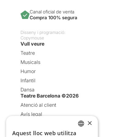
Canal oficial de venta
Compra 100% segura
Disseny i programació:
Copymouse
Vull veure
Teatre
Musicals
Humor
Infantil
Dansa
Teatre Barcelona ©2026
Atenció al client
Avís legal
×
Política de privacitat
Aquest lloc web utilitza
Política de cookies
CATALAN