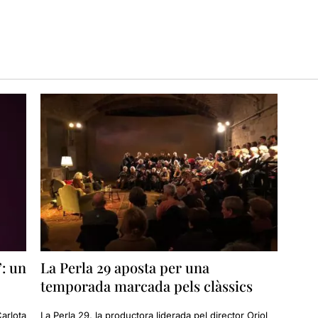
: un
La Perla 29 aposta per una
temporada marcada pels clàssics
arlota
La Perla 29, la productora liderada pel director Oriol