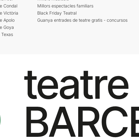
re Condal
Millors espectacles familiars
e Victòria
Black Friday Teatral
e Apolo
Guanya entrades de teatre gratis - concursos
re Goya
i Texas