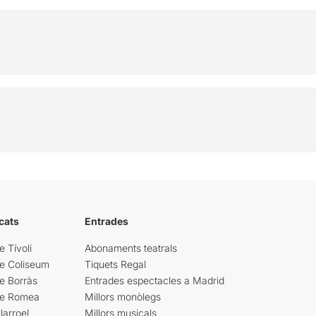
cats
Entrades
e Tívoli
Abonaments teatrals
re Coliseum
Tiquets Regal
e Borràs
Entrades espectacles a Madrid
re Romea
Millors monòlegs
larroel
Millors musicals