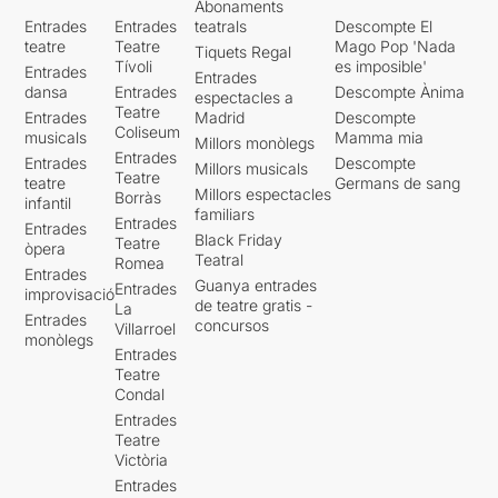
Abonaments
Entrades
Entrades
teatrals
Descompte El
teatre
Teatre
Mago Pop 'Nada
Tiquets Regal
Tívoli
es imposible'
Entrades
Entrades
dansa
Entrades
Descompte Ànima
espectacles a
Teatre
Entrades
Madrid
Descompte
Coliseum
musicals
Mamma mia
Millors monòlegs
Entrades
Entrades
Descompte
Millors musicals
Teatre
teatre
Germans de sang
Millors espectacles
Borràs
infantil
familiars
Entrades
Entrades
Black Friday
Teatre
òpera
Teatral
Romea
Entrades
Guanya entrades
Entrades
improvisació
de teatre gratis -
La
Entrades
concursos
Villarroel
monòlegs
Entrades
Teatre
Condal
Entrades
Teatre
Victòria
Entrades