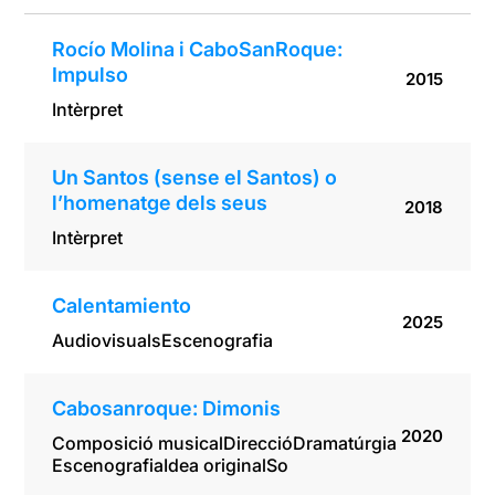
Rocío Molina i CaboSanRoque:
Impulso
2015
Intèrpret
Un Santos (sense el Santos) o
l’homenatge dels seus
2018
Intèrpret
Calentamiento
2025
Audiovisuals
Escenografia
Cabosanroque: Dimonis
2020
Composició musical
Direcció
Dramatúrgia
Escenografia
Idea original
So