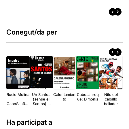
Conegut/da per
Rocío Molina
Un Santos
Calentamien
Cabosanroq
Nits del
E
i
(sense el
to
ue: Dimonis
caballo
CaboSanRoq
Santos) o
bailador
Q
ue: Impulso
l'homenatge
dels seus
por
Ha participat a