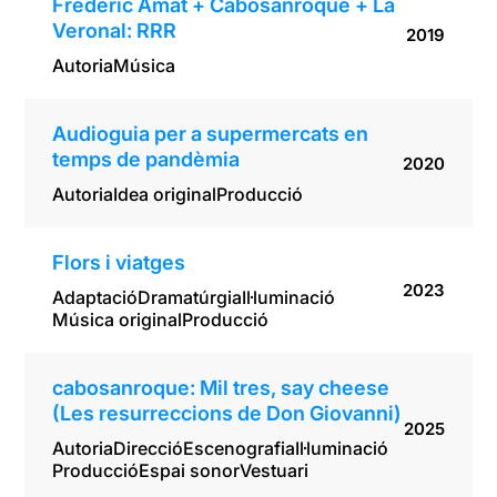
Frederic Amat + Cabosanroque + La
Veronal: RRR
2019
Autoria
Música
Audioguia per a supermercats en
temps de pandèmia
2020
Autoria
Idea original
Producció
Flors i viatges
2023
Adaptació
Dramatúrgia
Il·luminació
Música original
Producció
cabosanroque: Mil tres, say cheese
(Les resurreccions de Don Giovanni)
2025
Autoria
Direcció
Escenografia
Il·luminació
Producció
Espai sonor
Vestuari