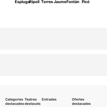
Espluga
Ripoll
Torres
Jaume
Fontán
Picó
Colomé
Categories
Teatres
Entrades
Ofertes
destacades
destacats
destacades