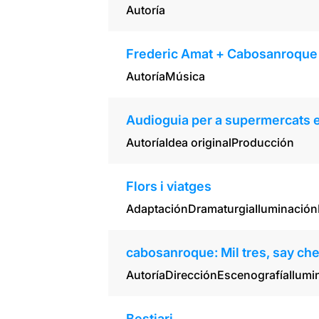
Autoría
Frederic Amat + Cabosanroque 
Autoría
Música
Audioguia per a supermercats
Autoría
Idea original
Producción
Flors i viatges
Adaptación
Dramaturgia
Iluminación
cabosanroque: Mil tres, say ch
Autoría
Dirección
Escenografía
Ilumi
Bestiari