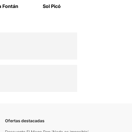
a Fontán
Sol Picó
Montse Colomé
B
Ofertas destacadas
Descuento El Mago Pop 'Nada es imposible'