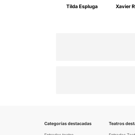
Tilda Espluga
Xavier R
Categorías destacadas
Teatros des
Entradas teatro
Entradas Teat