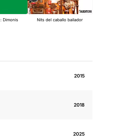
: Dimonis
Nits del caballo bailador
Escarlata Circus: Quan e
portin talons
2015
2018
2025