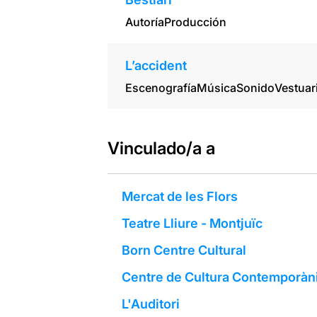
Autoría
Producción
L’accident
Escenografía
Música
Sonido
Vestuar
Vinculado/a a
Mercat de les Flors
Teatre Lliure - Montjuïc
Born Centre Cultural
Centre de Cultura Contemporàn
L'Auditori