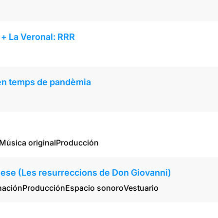
+ La Veronal: RRR
 en temps de pandèmia
Música original
Producción
eese (Les resurreccions de Don Giovanni)
nación
Producción
Espacio sonoro
Vestuario