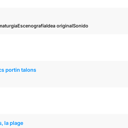
maturgia
Escenografía
Idea original
Sonido
s portin talons
, la plage