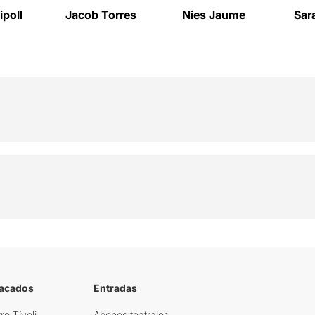
ipoll
Jacob Torres
Nies Jaume
Sar
tacados
Entradas
ro Tívoli
Abonos teatrales