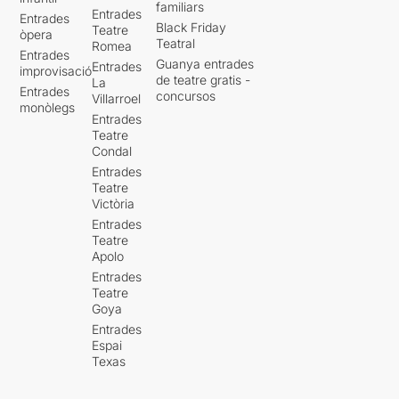
familiars
Entrades
Entrades
Black Friday
Teatre
òpera
Teatral
Romea
Entrades
Guanya entrades
Entrades
improvisació
de teatre gratis -
La
Entrades
concursos
Villarroel
monòlegs
Entrades
Teatre
Condal
Entrades
Teatre
Victòria
Entrades
Teatre
Apolo
Entrades
Teatre
Goya
Entrades
Espai
Texas