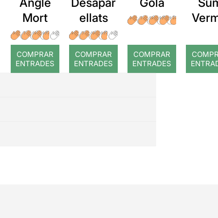
Angle
Desapar
Gola
Su
Mort
ellats
Verm
COMPRAR
COMPRAR
COMPRAR
COMP
ENTRADES
ENTRADES
ENTRADES
ENTRA