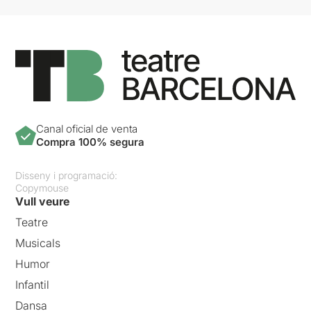
Canal oficial de venta
Compra 100% segura
Disseny i programació:
Copymouse
Vull veure
Teatre
Musicals
Humor
Infantil
Dansa