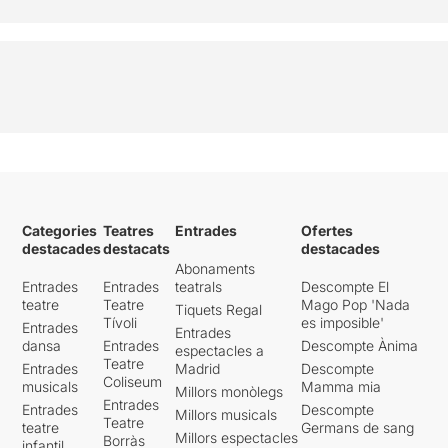
Categories
Teatres
Entrades
Ofertes
destacades
destacats
destacades
Abonaments
Entrades
Entrades
teatrals
Descompte El
teatre
Teatre
Mago Pop 'Nada
Tiquets Regal
Tívoli
es imposible'
Entrades
Entrades
dansa
Entrades
Descompte Ànima
espectacles a
Teatre
Entrades
Madrid
Descompte
Coliseum
musicals
Mamma mia
Millors monòlegs
Entrades
Entrades
Descompte
Millors musicals
Teatre
teatre
Germans de sang
Millors espectacles
Borràs
infantil