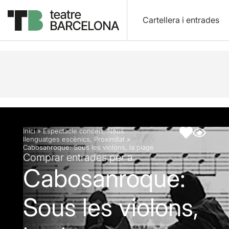
Cartellera i entrades
Descripció
Fitxa artística
Inici
»
Espectacle concert
,
Nous
llenguatges escènics
,
Proximitat
»
Cabosanroque: Sous les violons, la plage
Comprar entrades per a
Cabosanroque:
Sous les violons,