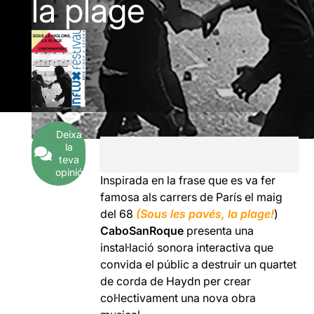
la plage
Deixa
la
teva
opinió
Inspirada en la frase que es va fer
famosa als carrers de París el maig
del 68
(Sous les pavés, la plage!
)
CaboSanRoque
presenta una
instal·lació sonora interactiva que
convida el públic a destruir un quartet
de corda de Haydn per crear
col·lectivament una nova obra