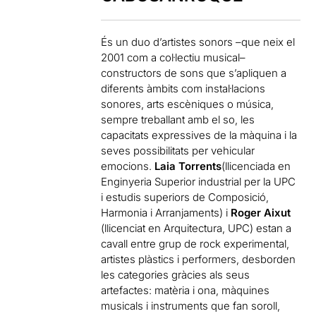
És un duo d’artistes sonors –que neix el
2001 com a col·lectiu musical–
constructors de sons que s’apliquen a
diferents àmbits com instal·lacions
sonores, arts escèniques o música,
sempre treballant amb el so, les
capacitats expressives de la màquina i la
seves possibilitats per vehicular
emocions.
Laia Torrents
(llicenciada en
Enginyeria Superior industrial per la UPC
i estudis superiors de Composició,
Harmonia i Arranjaments) i
Roger Aixut
(llicenciat en Arquitectura, UPC) estan a
cavall entre grup de rock experimental,
artistes plàstics i performers, desborden
les categories gràcies als seus
artefactes: matèria i ona, màquines
musicals i instruments que fan soroll,