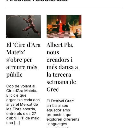
El ‘Circ d’Ara
Albert Pla,
Mateix’
nous
s’obre per
creadors i
atreure més
més dansa a
públic
la tercera
setmana de
Cop de volant al
Grec
Circ d’Ara Mateix.
El cicle que
organitza cada dos
El Festival Grec
anys el Mercat de
arriba al seu
les Flors aborda,
equador amb
entre els dies 27
propostes que
d’abril i l’11 de maig,
exploren diferents
una […]
llenguatges