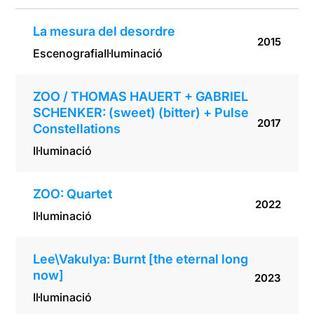
Constellatio
ns
La mesura del desordre
2015
Escenografia
Il·luminació
ZOO / THOMAS HAUERT + GABRIEL
SCHENKER: (sweet) (bitter) + Pulse
2017
Constellations
Il·luminació
ZOO: Quartet
2022
Il·luminació
Lee\Vakulya: Burnt [the eternal long
now]
2023
Il·luminació