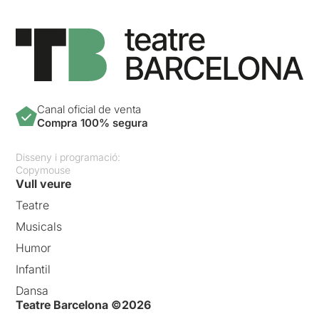
Canal oficial de venta
Compra 100% segura
Disseny i programació:
Copymouse
Vull veure
Teatre
Musicals
Humor
Infantil
Dansa
Teatre Barcelona ©2026