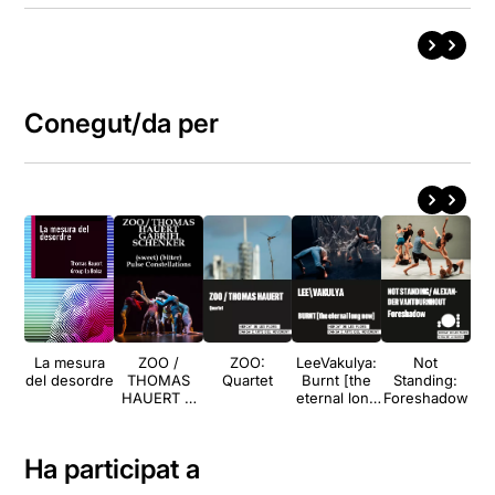
Conegut/da per
La mesura
ZOO /
ZOO:
LeeVakulya:
Not
del desordre
THOMAS
Quartet
Burnt [the
Standing:
Hau
HAUERT +
eternal long
Foreshadow
GABRIEL
now]
Za
SCHENKER:
(sweet)
Ha participat a
(bitter) +
Pulse