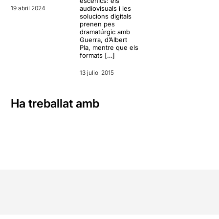
escènics: els
19 abril 2024
audiovisuals i les
solucions digitals
prenen pes
dramatúrgic amb
Guerra, d’Albert
Pla, mentre que els
formats […]
13 juliol 2015
Ha treballat amb