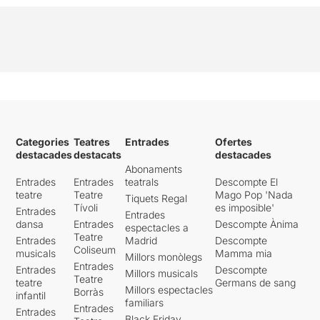
Categories
Teatres
Entrades
Ofertes
destacades
destacats
destacades
Abonaments
Entrades
Entrades
teatrals
Descompte El
teatre
Teatre
Mago Pop 'Nada
Tiquets Regal
Tívoli
es imposible'
Entrades
Entrades
dansa
Entrades
Descompte Ànima
espectacles a
Teatre
Entrades
Madrid
Descompte
Coliseum
musicals
Mamma mia
Millors monòlegs
Entrades
Entrades
Descompte
Millors musicals
Teatre
teatre
Germans de sang
Millors espectacles
Borràs
infantil
familiars
Entrades
Entrades
Black Friday