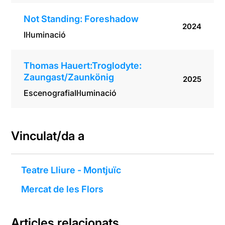
Not Standing: Foreshadow
2024
Il·luminació
Thomas Hauert:Troglodyte:
Zaungast/Zaunkönig
2025
Escenografia
Il·luminació
Vinculat/da a
Teatre Lliure - Montjuïc
Mercat de les Flors
Articles relacionats