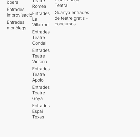
Teatre
òpera
Teatral
Romea
Entrades
Guanya entrades
Entrades
improvisació
de teatre gratis -
La
Entrades
concursos
Villarroel
monòlegs
Entrades
Teatre
Condal
Entrades
Teatre
Victòria
Entrades
Teatre
Apolo
Entrades
Teatre
Goya
Entrades
Espai
Texas