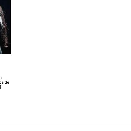
n
ica de
]