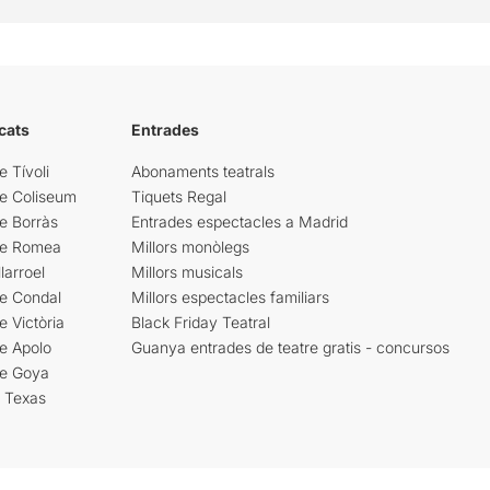
cats
Entrades
e Tívoli
Abonaments teatrals
re Coliseum
Tiquets Regal
e Borràs
Entrades espectacles a Madrid
re Romea
Millors monòlegs
larroel
Millors musicals
re Condal
Millors espectacles familiars
e Victòria
Black Friday Teatral
e Apolo
Guanya entrades de teatre gratis - concursos
re Goya
i Texas