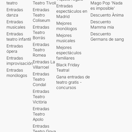
teatro
Teatro Tívoli
Mago Pop 'Nada
Entradas
es imposible'
Entradas
Entradas
espectáculos en
danza
Teatro
Descuento Ànima
Madrid
Coliseum
Entradas
Descuento
Mejores
musicales
Entradas
Mamma mia
monólogos
Teatro
Entradas
Descuento
Mejores
Borrás
teatro infantil
Germans de sang
musicales
Entradas
Entradas
Mejores
Teatro
ópera
espectáculos
Romea
Entradas
familiares
Entradas La
improvisación
Black Friday
Villarroel
Entradas
Teatral
Entradas
monólogos
Gana entradas de
Teatro
teatro gratis -
Condal
concursos
Entradas
Teatro
Victòria
Entradas
Teatro
Apolo
Entradas
Teatro Goya