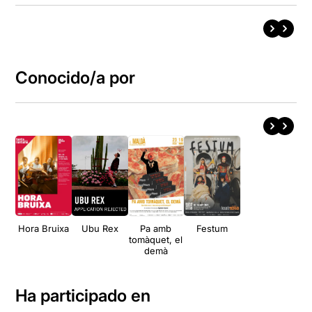
Conocido/a por
Hora Bruixa
Ubu Rex
Pa amb
Festum
tomàquet, el
demà
Ha participado en