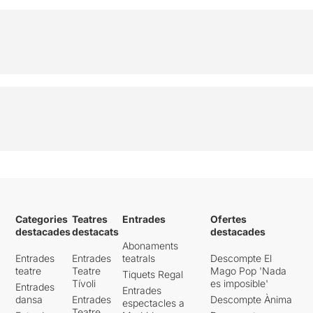
Categories
Teatres
Entrades
Ofertes
destacades
destacats
destacades
Abonaments
Entrades
Entrades
teatrals
Descompte El
teatre
Teatre
Mago Pop 'Nada
Tiquets Regal
Tívoli
es imposible'
Entrades
Entrades
dansa
Entrades
Descompte Ànima
espectacles a
Teatre