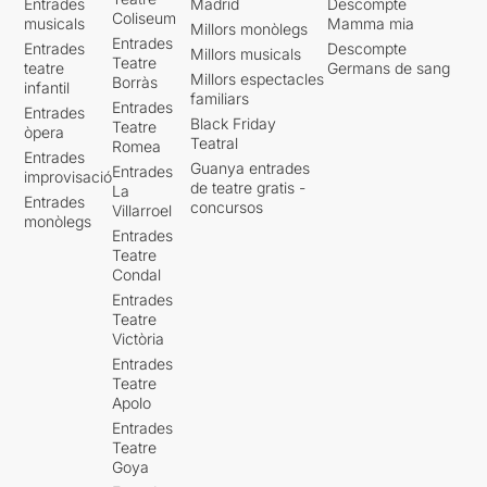
Entrades
Madrid
Descompte
Coliseum
musicals
Mamma mia
Millors monòlegs
Entrades
Entrades
Descompte
Millors musicals
Teatre
teatre
Germans de sang
Millors espectacles
Borràs
infantil
familiars
Entrades
Entrades
Black Friday
Teatre
òpera
Teatral
Romea
Entrades
Guanya entrades
Entrades
improvisació
de teatre gratis -
La
Entrades
concursos
Villarroel
monòlegs
Entrades
Teatre
Condal
Entrades
Teatre
Victòria
Entrades
Teatre
Apolo
Entrades
Teatre
Goya