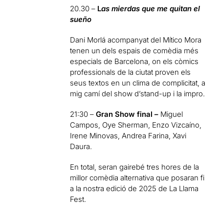
20.30 –
L
as mierdas que me quitan el
sueño
Dani Morlá acompanyat del Mítico Mora
tenen un dels espais de comèdia més
especials de Barcelona, on els còmics
professionals de la ciutat proven els
seus textos en un clima de complicitat, a
mig camí del show d’stand-up i la impro.
21:30 –
Gran Show final –
Miguel
Campos, Oye Sherman, Enzo Vizcaíno,
Irene Minovas, Andrea Farina, Xavi
Daura.
En total, seran gairebé tres hores de la
millor comèdia alternativa que posaran fi
a la nostra edició de 2025 de La Llama
Fest.