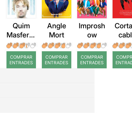
Quim
Angle
Improsh
Corta
Masferre
Mort
ow
cab
r: Temps
roj
COMPRAR
COMPRAR
COMPRAR
COMP
ENTRADES
ENTRADES
ENTRADES
ENTRA