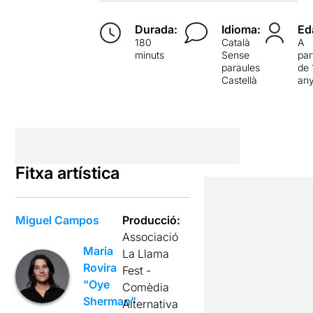
Durada:
Idioma:
Ed
180
Català
A
minuts
Sense
par
paraules
de 
Castellà
an
Fitxa artística
Miguel Campos
Producció:
Associació
Maria
La Llama
Rovira
Fest -
"Oye
Comèdia
Sherman"
Alternativa