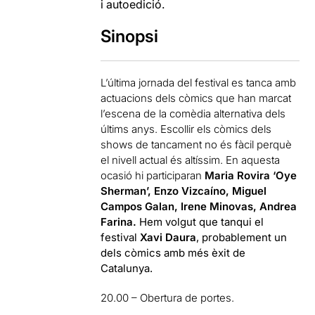
i autoedició.
Sinopsi
L’última jornada del festival es tanca amb
actuacions dels còmics que han marcat
l’escena de la comèdia alternativa dels
últims anys. Escollir els còmics dels
shows de tancament no és fàcil perquè
el nivell actual és altíssim. En aquesta
ocasió hi participaran
Maria Rovira ‘Oye
Sherman’, Enzo Vizcaíno, Miguel
Campos Galan, Irene Minovas, Andrea
Farina.
Hem volgut que tanqui el
festival
Xavi Daura
, probablement un
dels còmics amb més èxit de
Catalunya.
20.00 – Obertura de portes.