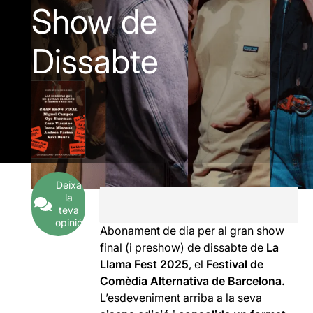
Show de
Dissabte
Deixa
la
teva
opinió
Abonament de dia per al gran show
final (i preshow) de dissabte de
La
Llama Fest 2025
, el
Festival de
Comèdia Alternativa de Barcelona.
L’esdeveniment arriba a la seva