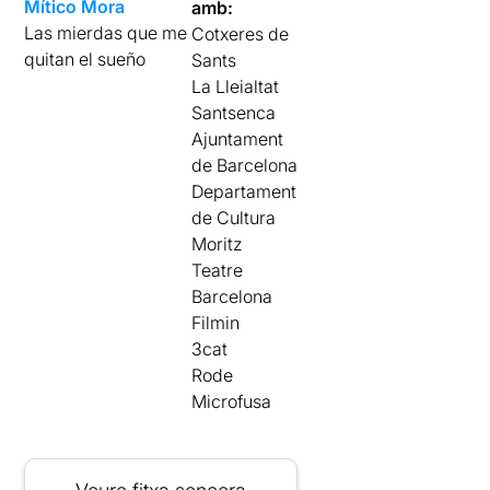
Mítico Mora
amb:
Las mierdas que me
Cotxeres de
quitan el sueño
Sants
La Lleialtat
Santsenca
Ajuntament
de Barcelona
Departament
de Cultura
Moritz
Teatre
Barcelona
Filmin
3cat
Rode
Microfusa