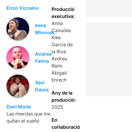
Enzo Vizcaíno
Producció
executiva:
Anna
Irene
Canudas
Minovas
Kike
García de
la Riva
Andrea
Andreu
Farina
Rami
Abigail
Enrech
Xavi
Daura
Any de la
producció:
Dani Morla
2025
Las mierdas que me
En
quitan el sueño
col·laboració