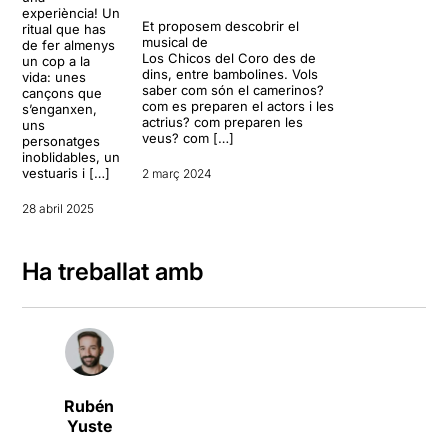
experiència! Un
Et proposem descobrir el
ritual que has
musical de
de fer almenys
Los Chicos del Coro des de
un cop a la
dins, entre bambolines. Vols
vida: unes
saber com són el camerinos?
cançons que
com es preparen el actors i les
s’enganxen,
actrius? com preparen les
uns
veus? com […]
personatges
inoblidables, un
vestuaris i […]
2 març 2024
28 abril 2025
Ha treballat amb
Rubén
Yuste