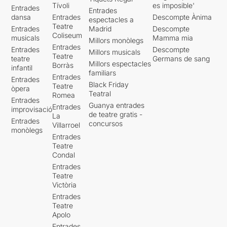
Tívoli
es imposible'
Entrades
Entrades
dansa
Entrades
Descompte Ànima
espectacles a
Teatre
Entrades
Madrid
Descompte
Coliseum
musicals
Mamma mia
Millors monòlegs
Entrades
Entrades
Descompte
Millors musicals
Teatre
teatre
Germans de sang
Millors espectacles
Borràs
infantil
familiars
Entrades
Entrades
Black Friday
Teatre
òpera
Teatral
Romea
Entrades
Guanya entrades
Entrades
improvisació
de teatre gratis -
La
Entrades
concursos
Villarroel
monòlegs
Entrades
Teatre
Condal
Entrades
Teatre
Victòria
Entrades
Teatre
Apolo
Entrades