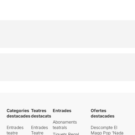
Categories
Teatres
Entrades
Ofertes
destacades
destacats
destacades
Abonaments
Entrades
Entrades
teatrals
Descompte El
teatre
Teatre
Mago Pop 'Nada
Tiquets Regal