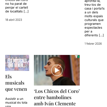
aprofita-la,
no ha parat de
treu-los de
penjar el cartell
casa i porta’ls
de localitats […]
a un dels
molts espais
18 abril 2023
culturals que
programen
espectacles
per a
diferents […]
1 febrer 2026
Els
musicals
que venen
‘Los Chicos del Coro’
entre bambolines
Assistir a un
amb Iván Clemente
musical és tota
una