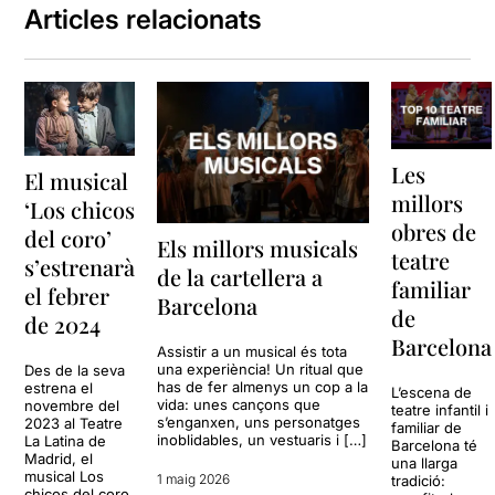
Articles relacionats
Les
El musical
millors
‘Los chicos
obres de
del coro’
Els millors musicals
teatre
s’estrenarà
de la cartellera a
familiar
el febrer
Barcelona
de
de 2024
Barcelona
Assistir a un musical és tota
una experiència! Un ritual que
Des de la seva
has de fer almenys un cop a la
estrena el
L’escena de
vida: unes cançons que
novembre del
teatre infantil i
s’enganxen, uns personatges
2023 al Teatre
familiar de
inoblidables, un vestuaris i […]
La Latina de
Barcelona té
Madrid, el
una llarga
musical Los
1 maig 2026
tradició:
chicos del coro