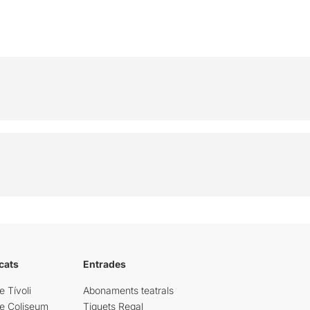
cats
Entrades
e Tívoli
Abonaments teatrals
re Coliseum
Tiquets Regal