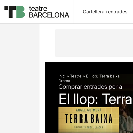
Cartellera i entrades
Descripció
Fitxa artística
Fotos i 
Inici
»
Teatre
»
El llop: Terra baixa
Drama
Comprar entrades per a
El llop: Terr