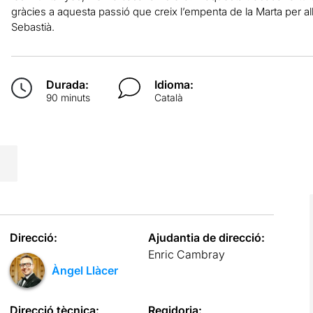
gràcies a aquesta passió que creix l’empenta de la Marta per a
Sebastià.
Durada:
Idioma:
90 minuts
Català
Direcció:
Ajudantia de direcció:
Enric Cambray
Àngel Llàcer
Direcció tècnica:
Regidoria: