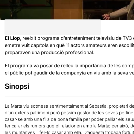
El Llop
, reeixit programa d’entreteniment televisiu de TV3 d
emetre vuit capítols en què 11 actors amateurs eren escolli
preparaven una producció professional.
El programa va posar de relleu la importància de les compa
el públic pot gaudir de la companyia en viu amb la seva v
Sinopsi
La Marta viu sotmesa sentimentalment al Sebastià, propietari de 
d’un extens patrimoni però pèssim gestor de les seves pertinen
casar-se amb una filla de bona família per poder pal·liar els se
fer callar els rumors que el relacionen amb la Marta; per això, d
les muntanyes, i fer-lo casar amb ella. D’aquesta trobada fortuïta