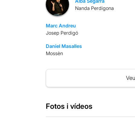
Alba Segarra
Nanda Perdigona
Marc Andreu
Josep Perdigó
Daniel Masalles
Mossèn
Veu
Fotos i vídeos