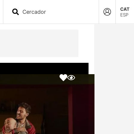
CAT
ESP