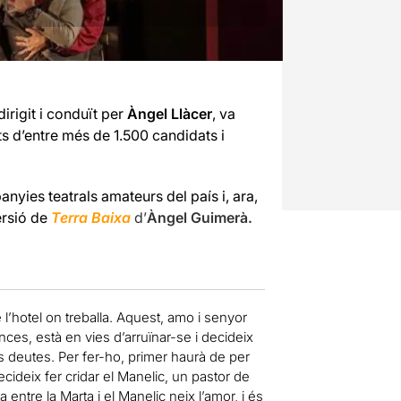
irigit i conduït per
Àngel Llàcer
, va
ts d’entre més de 1.500 candidats i
nyies teatrals amateurs del país i, ara,
ersió de
Terra Baixa
d’
Àngel Guimerà.
l’hotel on treballa. Aquest, amo i senyor
ces, està en vies d’arruïnar-se i decideix
us deutes. Per fer-ho, primer haurà de per
ecideix fer cridar el Manelic, un pastor de
 entre la Marta i el Manelic neix l’amor, i és