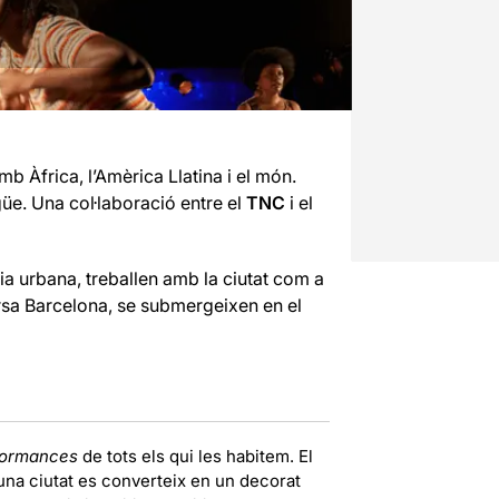
b Àfrica, l’Amèrica Llatina i el món.
güe. Una col·laboració entre el
TNC
i el
ia urbana, treballen amb la ciutat com a
ersa Barcelona, se submergeixen en el
formances
de tots els qui les habitem. El
 una ciutat es converteix en un decorat