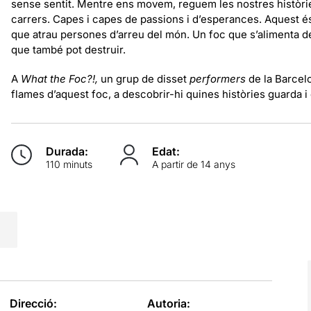
sense sentit. Mentre ens movem, reguem les nostres històries
carrers. Capes i capes de passions i d’esperances. Aquest és
que atrau persones d’arreu del món. Un foc que s’alimenta de
que també pot destruir.
A
What the Foc?!,
un grup de disset
performers
de la Barcelo
flames d’aquest foc, a descobrir-hi quines històries guarda 
Durada:
Edat:
110 minuts
A partir de 14 anys
Direcció:
Autoria: