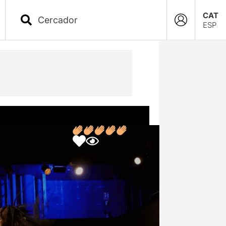
CAT
ESP