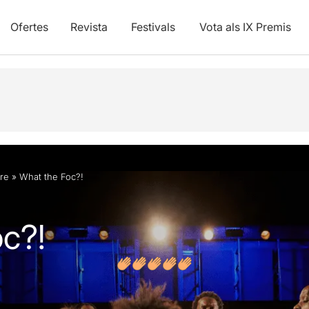
Ofertes
Revista
Festivals
Vota als IX Premis
vídeos
Articles
re
»
What the Foc?!
c?!