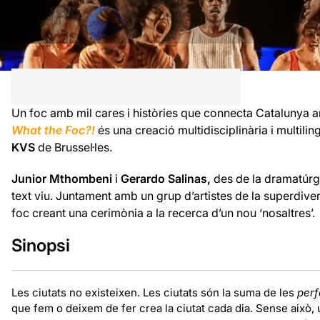
Un foc amb mil cares i històries que connecta Catalunya am
What the Foc?!
és una creació multidisciplinària i multilin
KVS
de Brussel·les.
Junior Mthombeni
i
Gerardo Salinas,
des de la dramatúrg
text viu. Juntament amb un grup d’artistes de la superdiv
foc creant una cerimònia a la recerca d’un nou ‘nosaltres’.
Sinopsi
Les ciutats no existeixen. Les ciutats són la suma de les
per
que fem o deixem de fer crea la ciutat cada dia. Sense això,