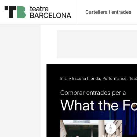
Cartellera i entrades
Descripció
Fitxa artística
Fotos i 
Inici
»
Escena híbrida
,
Performance
,
Teat
Comprar entrades per a
What the Fo