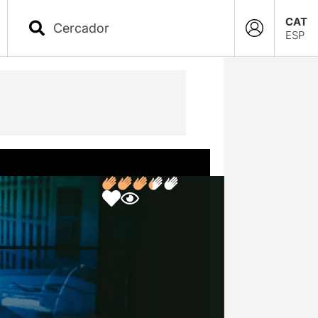
CAT
ESP