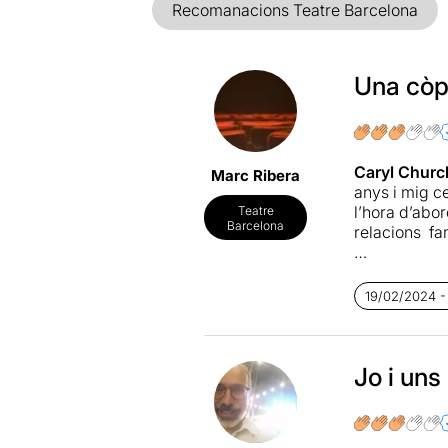
Recomanacions Teatre Barcelona
Una còp
Caryl Church
Marc Ribera
anys i mig ce
l’hora d’abor
Teatre
Barcelona
relacions fa
Fa més de 20
la famosa ov
19/02/2024 -
aclaparaven t
urgència o i
n’interpreta 
s’amaguen a l
Jo i un
el mateix par
La història p