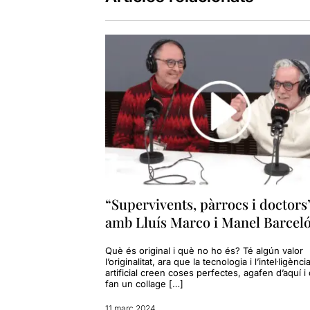
“Supervivents, pàrrocs i doctors”
amb Lluís Marco i Manel Barcel
Què és original i què no ho és? Té algún valor
l’originalitat, ara que la tecnologia i l’intel·ligènci
artificial creen coses perfectes, agafen d’aquí i d
fan un collage […]
11 març 2024