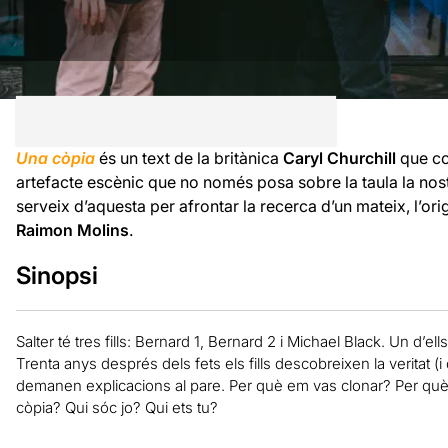
Una còpia
és un text de la britànica
Caryl Churchill
que co
artefacte escènic que no només posa sobre la taula la nost
serveix d’aquesta per afrontar la recerca d’un mateix, l’or
Raimon Molins
.
Sinopsi
Salter té tres fills: Bernard 1, Bernard 2 i Michael Black. Un d’ells
Trenta anys després dels fets els fills descobreixen la veritat (
demanen explicacions al pare. Per què em vas clonar? Per què n
còpia? Qui sóc jo? Qui ets tu?