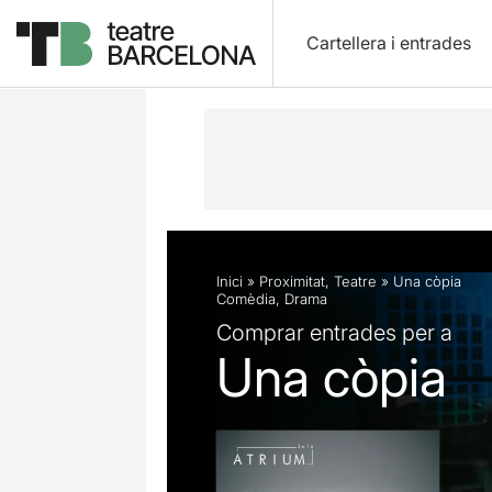
Cartellera i entrades
Descripció
Fitxa artística
Fotos i 
Inici
»
Proximitat
,
Teatre
»
Una còpia
Comèdia
,
Drama
Comprar entrades per a
Una còpia