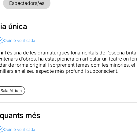
Espectadors/es
ia única
Opinió verificada
ill
és una de les dramaturgues fonamentals de l’escena brit
ntenars d’obres, ha estat pionera en articular un teatre on for
dar de forma original i sorprenent temes com les minories, el 
miliars en el seu aspecte més profund i subconscient.
 anys, va escriure “Un número” (traduït pel
Jordi Prat i Coll
c
ella Dolly conegués la seva fi, i en un moment en què els de
 Sala Atrium
itulars. Dues dècades després, la clonació no és el tema que e
nterès que podia tenir en el seu moment. Potser, per això,
Rai
els tres fills, sembla apostar per donar-li pes als nusos paternofi
es arrels d’aquest acte de distòpia científica, la responsabil
s quants més
e (interpretat per
Lluís Marco
).
Opinió verificada
lanteja els dilemes que ja coneixem d’aquesta gramàtica: és el 