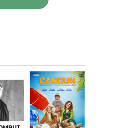
ropostes, com ara
Trovador
,
d'energia, tot carregat de
rafia crida l'atenció, amb
la meva opinió a l'enllaç