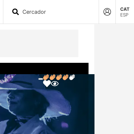
CAT
ESP