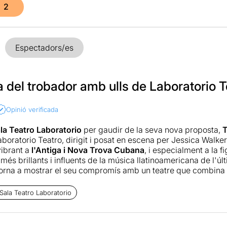
2
Espectadors/es
a del trobador amb ulls de Laboratorio T
Opinió verificada
la Teatro Laboratorio
per gaudir de la seva nova proposta,
T
oratorio Teatro, dirigit i posat en escena per Jessica Walke
ibrant a
l'Antiga i Nova Trova Cubana
, i especialment a la f
més brillants i influents de la música llatinoamericana de l'ú
rna a mostrar el seu compromís amb un teatre que combina la 
emòria cultural, creant un pont entre l'escena contemporània i
 ha marcat generacions. Com sempre que vaig a la
Sala Teat
Sala Teatro Laboratorio
pai tens la sensació d'entrar en una atmosfera diferent, molt 
 visitat. Hi ha alguna cosa en l'ambient -potser la proximitat de
silenci expectant- que et fa sentir que formaràs part d'alguna