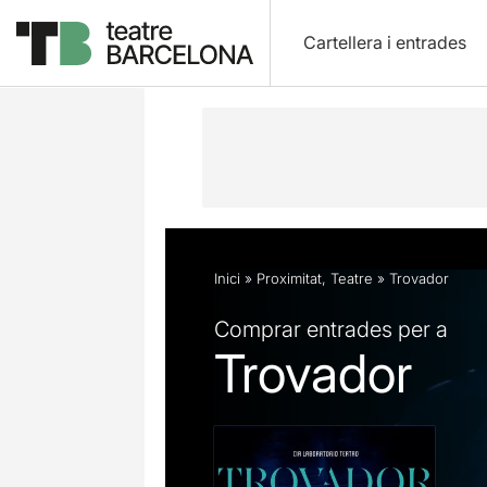
Cartellera i entrades
Descripció
Fitxa artística
Fotos i 
Inici
»
Proximitat
,
Teatre
»
Trovador
Comprar entrades per a
Trovador