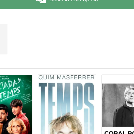
lt físic, com han demostrat en altres propostes. Les seves p
aquesta manera de fer: interpretacions molt físiques i plenes 
 una proposta coral de tots els integrants del grup. L'escenog
e de guitarres que van utilitzant en diferents moments.
na com a resultat un teatre intens i viu. Pots veure la resta de