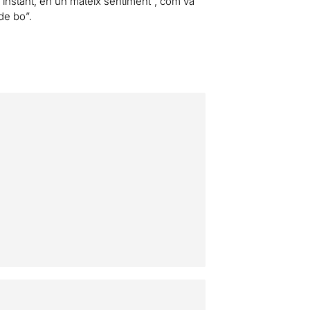
r instant, en un mateix sentiment”, com va
de bo”.