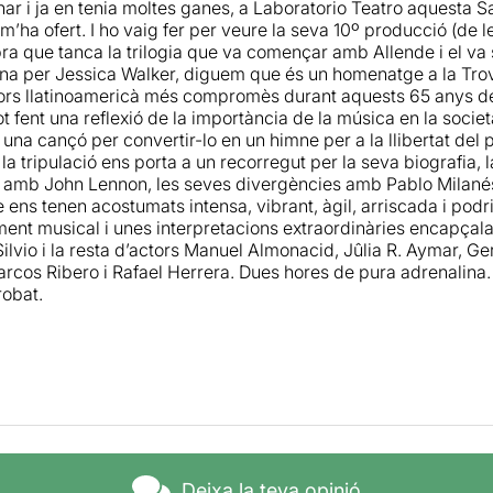
nar i ja en tenia moltes ganes, a Laboratorio Teatro aquesta S
òpia de la sala i de la companyia, aquesta manera de transfor
m’ha ofert. I ho vaig fer per veure la seva 10º producció (de le
omença abans fins i tot que marxes de la sala.
obra que tanca la trilogia que va començar amb Allende i el va
na per Jessica Walker, diguem que és un homenatge a la Tro
ors llatinoamericà més compromès durant aquests 65 anys de
t fent una reflexió de la importància de la música en la societ
la funció,
Jessica Walker
ha demanat als diferents actors que
 una cançó per convertir-lo en un himne per a la llibertat del
om s'han sentit en el procés creatiu i fins i tot la visita que v
la tripulació ens porta a un recorregut per la seva biografia, 
rça interessant per comprendre una mica la forma de treball
 amb John Lennon, les seves divergències amb Pablo Milanés
s diferents actors, reflecteix el conneixement del cantautor, 
 ens tenen acostumats intensa, vibrant, àgil, arriscada i podr
t musical i unes interpretacions extraordinàries encapçal
Silvio i la resta d’actors Manuel Almonacid, Jûlia R. Aymar, G
rcos Ribero i Rafael Herrera. Dues hores de pura adrenalina.
robat.
, el que menys m'ha agradat de la proposta ha estat l'aparic
el capità de l'avió. En aquests moments, l'obra semblava des
 poètica i emotiva, perdent part de la màgia que mantenia fins
 humorístic, aquestes escenes trencaven lleugerament el ritme 
l conjunt.
Deixa la teva opinió