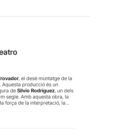
eatro
rovador
, el desè muntatge de la
r. Aquesta producció és un
igura de
Silvio Rodríguez
, un dels
ltim segle. Amb aquesta obra, la
força de la interpretació, la
 les arrels d'una tradició
ro Laboratorio
, ja des del primer
allunyada de la de qualsevol altra
 l'escenari, la llum tènue, l'olor
 cosa més íntima i especial. És