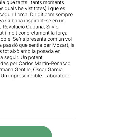
ala que tants i tants moments
mar l'experiència teatral en un
s quals he vist totes) i que es
 seguir Lorca. Dirigit com sempre
va Cubana inspirant-se en un
 Revolució Cubana, Silvio
at i molt concretament la força
 expresin com han explorat el
 poble. Se’ns presenta com un vol
an fer a Silvio Rodríguez. Ha estat
la passió que sentia per Mozart, la
ar. I com segons la década que
 tot això amb la posada en
o trovador com vol que se'n
ia seguir. Un potent
ades per Carlos Martín-Peñasco
ermana Gentile, Óscar Garcia
 Un imprescindible. Laboratorio
ió dels personatges de les
connectar-se una mica de la seva
 llavors. Tot i aportar un to més
i la intensitat que havia