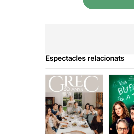
Un teatre mo
reflecteixen 
simbolisme i
l'escenari pl
Espectacles relacionats
Tot plegat dó