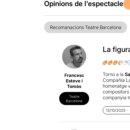
Opinions de l'espectacle
Recomanacions Teatre Barcelona
La figur
Torno a la
Sa
Francesc
Compañía Lab
Esteve i
homenatge v
Tomàs
compositors 
Teatre
companyia to
Barcelona
música i la m
musical que
13/10/2025 - 
pas dins l'es
sala que hagi
a incens, el 