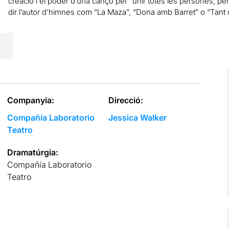
creació i el poder d’una cançó per “unir totes les persones, pe
dir l’autor d’himnes com “La Maza”, “Dona amb Barret” o “Tant 
Companyia:
Direcció:
Compañía Laboratorio
Jessica Walker
Teatro
Dramatúrgia:
Compañía Laboratorio
Teatro