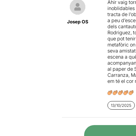
Ahir vaig tor
una marca pr
inoblidables 
procés que c
tracta de l’
a peu d’esce
Josep OS
dels cantaut
Rodriguez, to
Al finalitzar 
que pot tenir
personatge, c
metafòric on 
un moment fo
seva amistat
han viscut el
escena a què
recordin.
acompanyamen
al paper de 
Carranza, Ma
em té el cor 
Possiblement
hostesses i 
essència més
13/10/2025
desenfadat i
aconseguit e