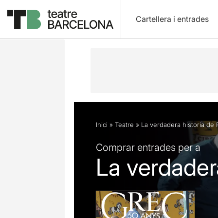
Cartellera i entrades
Descripció
Fitxa artística
Fotos i 
Inici
»
Teatre
»
La verdadera historia de R
Comprar entrades per a
La verdadera