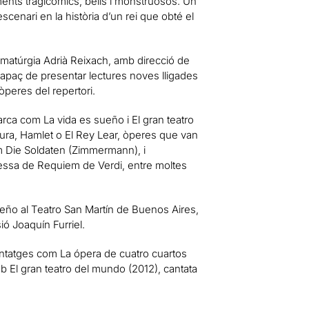
ements tragicòmics, bells i monstruosos. Un
cenari en la història d’un rei que obté el
ramatúrgia Adrià Reixach, amb direcció de
 capaç de presentar lectures noves lligades
òperes del repertori.
rca com La vida es sueño i El gran teatro
ra, Hamlet o El Rey Lear, òperes que van
om Die Soldaten (Zimmermann), i
essa de Requiem de Verdi, entre moltes
eño al Teatro San Martín de Buenos Aires,
ió Joaquín Furriel.
untatges com La ópera de cuatro cuartos
b El gran teatro del mundo (2012), cantata