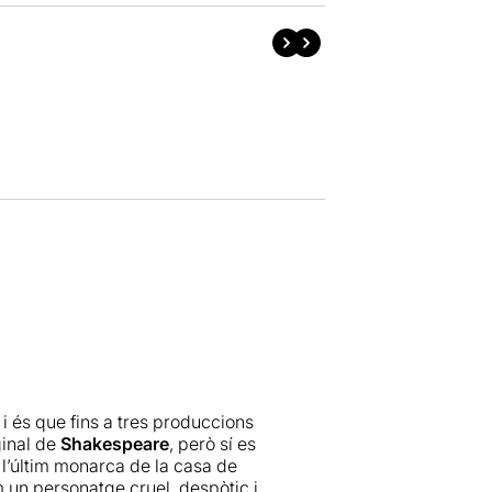
i és que fins a tres produccions
ginal de
Shakespeare
, però sí es
 l’últim monarca de la casa de
m un personatge cruel, despòtic i