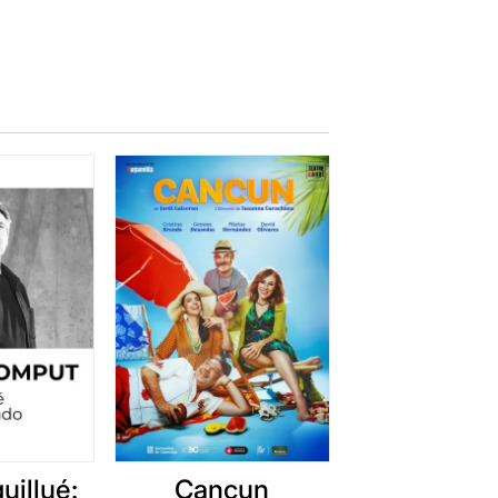
uillué:
Cancun