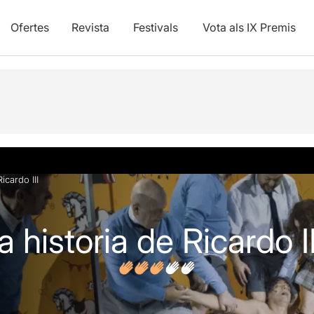
Ofertes
Revista
Festivals
Vota als IX Premis
vídeos
Opinions
icardo III
 historia de Ricardo II