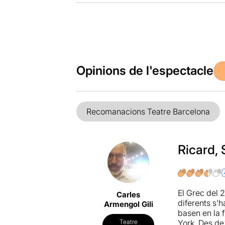
Opinions de l'espectacle
Recomanacions Teatre Barcelona
Ricard, 
El Grec del 
Carles
diferents s’
Armengol Gili
basen en la 
York. Des de 
Teatre