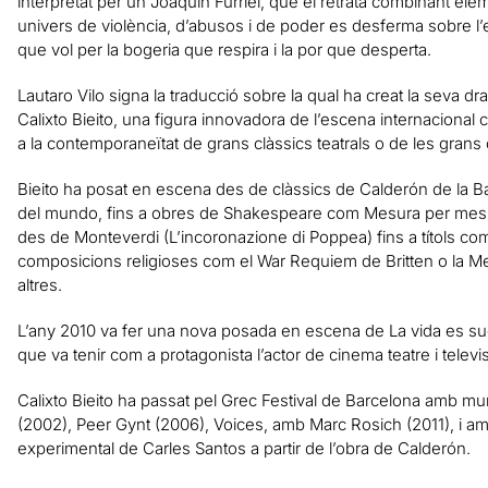
interpretat per un Joaquín Furriel, que el retrata combinant el
univers de violència, d’abusos i de poder es desferma sobre l’es
que vol per la bogeria que respira i la por que desperta.
Lautaro Vilo signa la traducció sobre la qual ha creat la seva d
Calixto Bieito, una figura innovadora de l’escena internacional
a la contemporaneïtat de grans clàssics teatrals o de les grans 
Bieito ha posat en escena des de clàssics de Calderón de la Ba
del mundo, fins a obres de Shakespeare com Mesura per mesu
des de Monteverdi (L’incoronazione di Poppea) fins a títols c
composicions religioses com el War Requiem de Britten o la M
altres.
L’any 2010 va fer una nova posada en escena de La vida es su
que va tenir com a protagonista l’actor de cinema teatre i televis
Calixto Bieito ha passat pel Grec Festival de Barcelona amb m
(2002), Peer Gynt (2006), Voices, amb Marc Rosich (2011), i am
experimental de Carles Santos a partir de l’obra de Calderón.