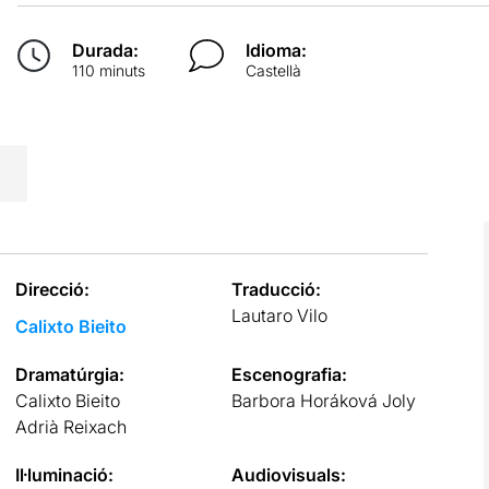
Durada:
Idioma:
110 minuts
Castellà
Direcció:
Traducció:
Lautaro Vilo
Calixto Bieito
Dramatúrgia:
Escenografia:
Calixto Bieito
Barbora Horáková Joly
Adrià Reixach
Il·luminació:
Audiovisuals: