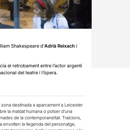
lliam Shakespeare d’
Adrià Reixach
i
a el retrobament entre l’actor argentí
acional del teatre i l’òpera.
na zona destinada a aparcament a Leicester
sobre la maldat humana o potser d’una
mades de la contemporaneïtat. Traïcions,
erra envolten la llegenda del personatge,