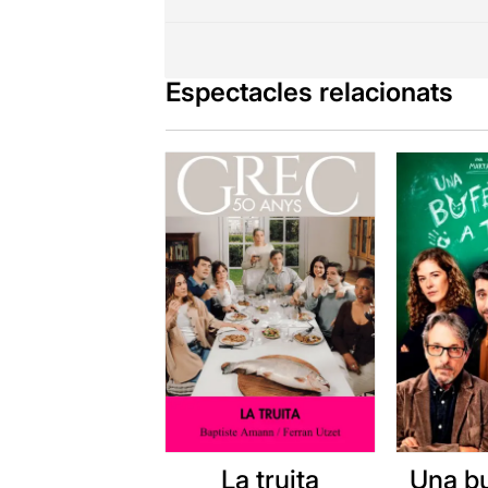
Espectacles relacionats
La truita
Una b