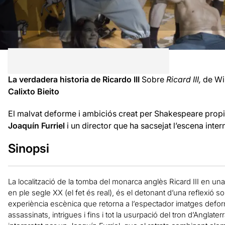
La verdadera historia de Ricardo III
Sobre
Ricard III,
de Wi
Calixto Bieito
El malvat deforme i ambiciós creat per Shakespeare propici
Joaquín Furriel
i un director que ha sacsejat l’escena intern
Sinopsi
La localització de la tomba del monarca anglès Ricard III en u
en ple segle XX (el fet és real), és el detonant d’una reflexió 
experiència escènica que retorna a l’espectador imatges defor
assassinats, intrigues i fins i tot la usurpació del tron d’Anglat