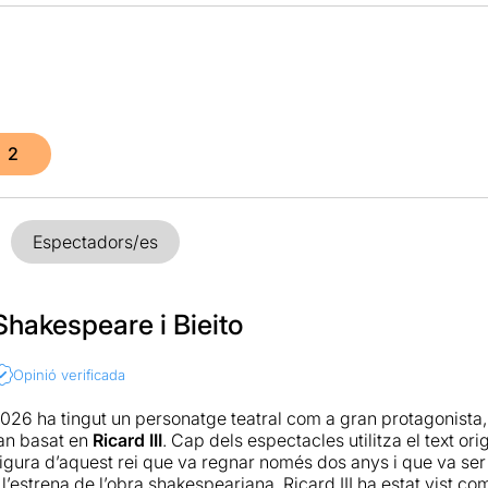
2
Espectadors/es
Shakespeare i Bieito
Opinió verificada
2026 ha tingut un personatge teatral com a gran protagonista, 
han basat en
Ricard III
. Cap dels espectacles utilitza el text ori
figura d’aquest rei que va regnar només dos anys i que va ser
l’estrena de l’obra shakespeariana, Ricard III ha estat vist co