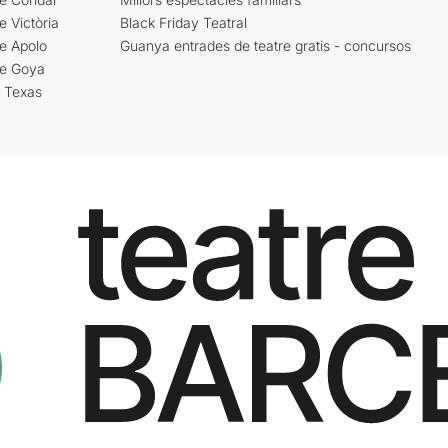
e Victòria
Black Friday Teatral
e Apolo
Guanya entrades de teatre gratis - concursos
re Goya
i Texas