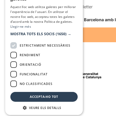
SPANISH
Comunicacions comercials i Newsletter
Aquest lloc web utilitza galetes per millorar
l'experiència de l'usuari. En utilitzar el
Anuncia’t
nostre lloc web, accepteu totes les galetes
Vull rebre la newsletter de Teatre Barcelona amb 
d’acord amb la nostra Política de galetes.
Llegir-ne més
MOSTRA TOTS ELS SOCIS
(1650) →
ESTRICTAMENT NECESSÀRIES
RENDIMENT
ORIENTACIÓ
Amb el suport de
FUNCIONALITAT
NO CLASSIFICADES
Mitjà de comunicació associat a
ACCEPTA-HO TOT
VEURE ELS DETALLS