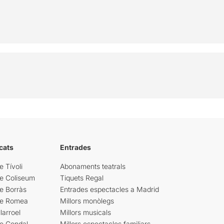
cats
Entrades
e Tívoli
Abonaments teatrals
re Coliseum
Tiquets Regal
e Borràs
Entrades espectacles a Madrid
re Romea
Millors monòlegs
larroel
Millors musicals
re Condal
Millors espectacles familiars