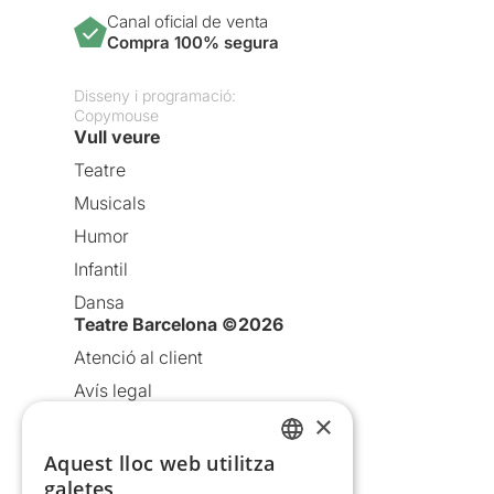
Canal oficial de venta
Compra 100% segura
Disseny i programació:
Copymouse
Vull veure
Teatre
Musicals
Humor
Infantil
Dansa
Teatre Barcelona ©2026
Atenció al client
Avís legal
×
Política de privacitat
Política de cookies
Aquest lloc web utilitza
CATALAN
galetes
Condicions d’ús