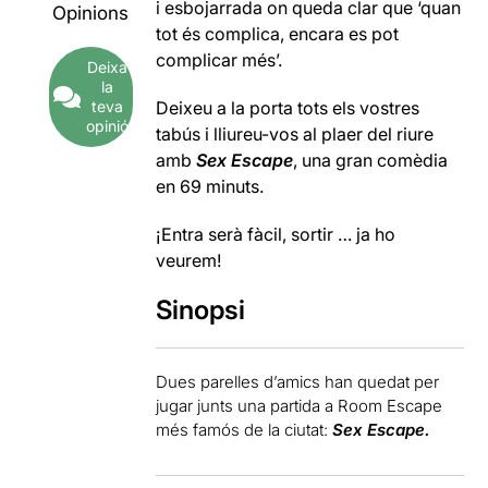
i esbojarrada on queda clar que ‘quan
Opinions
tot és complica, encara es pot
complicar més’.
Deixa
la
teva
Deixeu a la porta tots els vostres
opinió
tabús i lliureu-vos al plaer del riure
amb
Sex Escape
, una gran comèdia
en 69 minuts.
¡Entra serà fàcil, sortir … ja ho
veurem!
Sinopsi
Dues parelles d’amics han quedat per
jugar junts una partida a Room Escape
més famós de la ciutat:
Sex Escape.