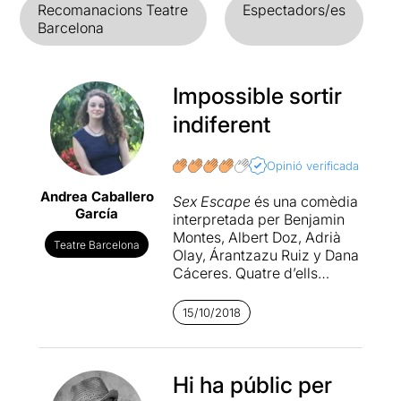
Recomanacions Teatre
Espectadors/es
Barcelona
Impossible sortir
indiferent
Opinió verificada
Andrea Caballero
Sex Escape
és una comèdia
García
interpretada per Benjamin
Montes, Albert Doz, Adrià
Teatre Barcelona
Olay, Árantzazu Ruiz y Dana
Cáceres. Quatre d’ells
encarnen a dues parelles
d’enamorats que pretenen
15/10/2018
realitzar un
room scape
ambientat en la temàtica
sexual, o això és el que ells
creuen. De la mà d’aquests
Hi ha públic per
quatre personatges, els