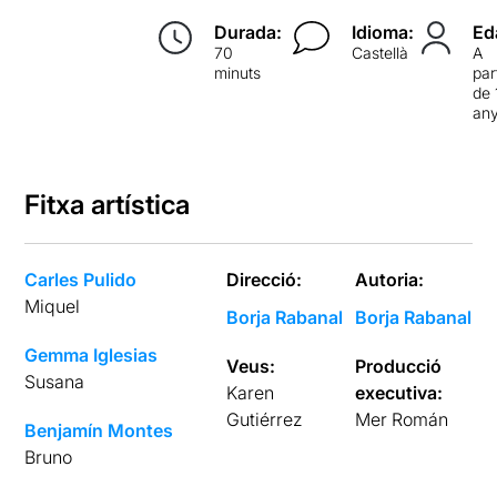
Durada:
Idioma:
Ed
70
Castellà
A
minuts
par
de 
an
Fitxa artística
Carles Pulido
Direcció:
Autoria:
Miquel
Borja Rabanal
Borja Rabanal
Gemma Iglesias
Veus:
Producció
Susana
Karen
executiva:
Gutiérrez
Mer Román
Benjamín Montes
Bruno