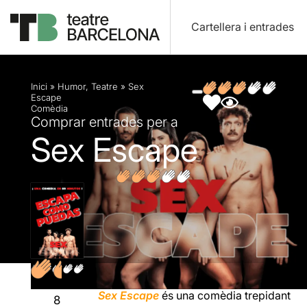
Cartellera i entrades
Descripció
Fitxa artística
Fotos i vídeos
Opin
Inici
»
Humor
,
Teatre
»
Sex
Escape
Comèdia
Comprar entrades per a
Sex Escape
Sex Escape
és una comèdia trepidant
8