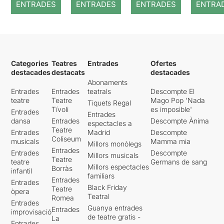
ENTRADES
ENTRADES
ENTRADES
ENTRA
Categories
Teatres
Entrades
Ofertes
destacades
destacats
destacades
Abonaments
Entrades
Entrades
teatrals
Descompte El
teatre
Teatre
Mago Pop 'Nada
Tiquets Regal
Tívoli
es imposible'
Entrades
Entrades
dansa
Entrades
Descompte Ànima
espectacles a
Teatre
Entrades
Madrid
Descompte
Coliseum
musicals
Mamma mia
Millors monòlegs
Entrades
Entrades
Descompte
Millors musicals
Teatre
teatre
Germans de sang
Millors espectacles
Borràs
infantil
familiars
Entrades
Entrades
Black Friday
Teatre
òpera
Teatral
Romea
Entrades
Guanya entrades
Entrades
improvisació
de teatre gratis -
La
Entrades