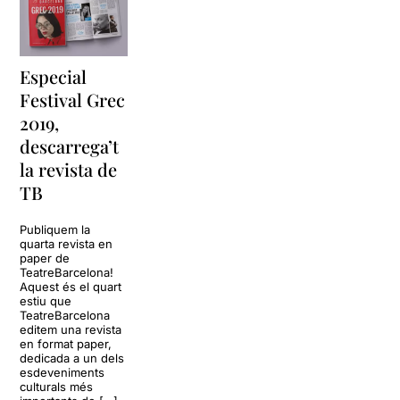
Un sorprenent i gran canvi
de registre pels dos actors
que nosaltres hem vist
treballar més sovint en altre
Especial
tipus de propostes molt més
Festival Grec
adequades al nostre gust
teatral.
Arántzazu Ruiz
i
2019,
Adrià Olay
als que hem vist
descarrega’t
en propostes com "
Una
la revista de
casa a l'est
", "
Quan acabi la
nit
", "
Historia de mi huida
"
TB
o "
L'hora Blava
".
Publiquem la
També havíem vist treballar
quarta revista en
a la
Dana Cáceres
a
paper de
TeatreBarcelona!
"
Entre relatos
".
Aquest és el quart
estiu que
I de les tres interpretacions,
TeatreBarcelona
com diria aquella dita, "ni
editem una revista
en format paper,
millor ni pitjor ... diferent".
dedicada a un dels
esdeveniments
El que és evident és que és
culturals més