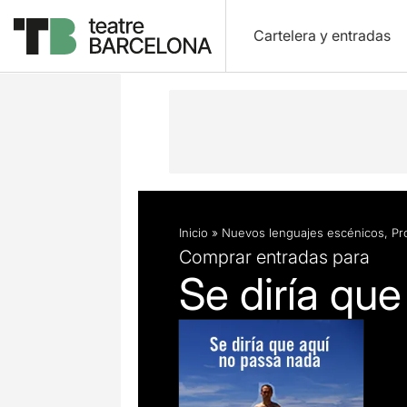
Cartelera y entradas
Descripción
Ficha artística
Inicio
»
Nuevos lenguajes escénicos
,
Pr
Comprar entradas para
Se diría qu