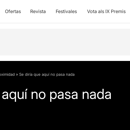
Ofertas
Revista
Festivales
Vota als IX Premis
oximidad
»
Se diría que aquí no pasa nada
e aquí no pasa nada