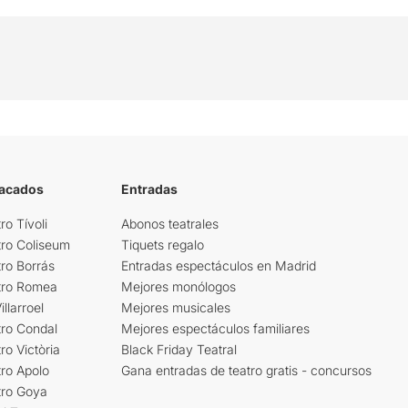
tacados
Entradas
ro Tívoli
Abonos teatrales
tro Coliseum
Tiquets regalo
ro Borrás
Entradas espectáculos en Madrid
tro Romea
Mejores monólogos
llarroel
Mejores musicales
tro Condal
Mejores espectáculos familiares
ro Victòria
Black Friday Teatral
ro Apolo
Gana entradas de teatro gratis - concursos
tro Goya