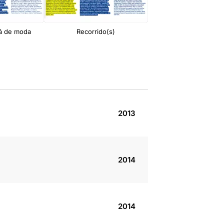
tá de moda
Recorrido(s)
Tesseract
2013
2014
2014