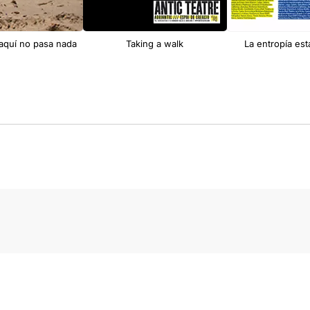
 aquí no pasa nada
Taking a walk
La entropía es