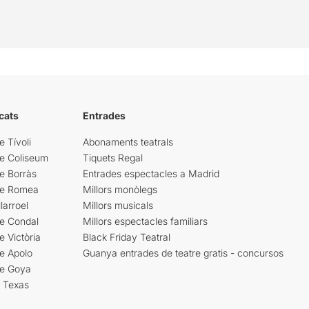
cats
Entrades
e Tívoli
Abonaments teatrals
re Coliseum
Tiquets Regal
e Borràs
Entrades espectacles a Madrid
re Romea
Millors monòlegs
larroel
Millors musicals
re Condal
Millors espectacles familiars
e Victòria
Black Friday Teatral
e Apolo
Guanya entrades de teatre gratis - concursos
re Goya
i Texas