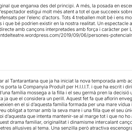
tiu.
ginal que enganxa des del principi. A més, la posada en esce
conscient ho despatxa amb referències massa òbvies. Potser el
l’espectador estigui molt més atent a tot el que succeeix sobr
ral i centrar-se en explicar una història. El públic ja treu, si v
la tensió que es genera entre els germans
, coneixerem la his
efensats per l’elenc d’actors. Tots 4 treballen molt bé i ens 
 introducció del hip hop, crec que no aporta gaire... però sí 
s, un fill que és incapaç d'estimar i una filla que no coneix tota 
 i que bé podrien existir en la nostra realitat. Un espectacl
cal de
Laura Daza
. En definitiva, un punt de partida interessa
e secrets, traumes infantils i mentides protectores.
n directe amb cançons interpretades amb força i caràcter per
tllat excessiu, cosa que ja em va passar també amb un altre
intdelteatre.wordpress.com/2019/09/06/persones-potencialm
tració)
.
mina Cocca
) viu amb la filla en una casa que era del seu seg
el (
Laura Daza
), vol dedicar-se a la música i és la xicota d'en
rat” però tendre que la segueix arreu. Ell vol estudiar i tenir 
rma temporal s'hi ha instal·lat a la casa el germà de la Raquel,
isi de parella. L'enemistat entre els dos germans no farà fàcil
 amaga moltes capes
, moltes més del que sembla a priori i 
mes que assenyalen a l'estrany
, que ens fa veure que "cal t
tar al Tantarantana que ja ha iniciat la nova temporada amb a
lò que considerem nostre".
ns porta la Companyia Produït per H.I.I.I.T. i que ha escrit i 
’una família mossega a la filla i el seu germà pren la decisió u
S POTENCIALMENT PERILLOSES
” el Negre es converteix e
a ja que el considera un perill. Aquest fet fa que aflorin env
ix revoltar-se contra la violència i l'opressió exercint violènc
eixien en el si d’aquesta família formada per una mare vídua i
veu obligat a tornar amb la seva mare i una filla que el seu ún
r l’estrany per generar la por i oferint seguretat, prendre el c
 noi d’aquesta que intenta mantenir-se al marge tot i que no h
s dels nuclis familiars on es fan difícilment detectables
.
quest drama familiar, originalitat i dinamisme intercalant can
etres al·lusives al tema. Una senzilla però atractiva escenogr