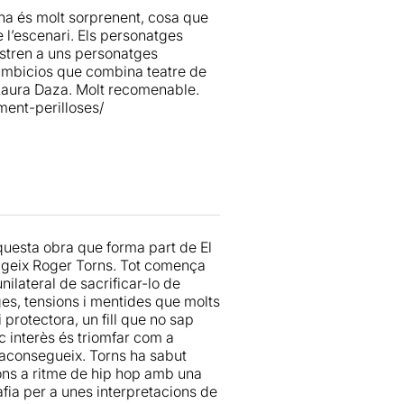
na és molt sorprenent, cosa que
 millor hagués estat oblidar-se
e l’escenari. Els personatges
ol, les seves conclusions.
tòria d'una mare que vol protegir
mostren a uns personatges
ens permet gaudir de la qualitat
la veritat. Unes relacions
e ambicios que combina teatre de
nt que potser no arriba a bon port
 Laura Daza. Molt recomenable.
 muntatge del grup:
Hàbitat
ent-perilloses/
on marit, pare de la Raquel. La
 Carles (
Alex Sanz
), un noi del
cura dels seus pares. Per altra
 l'Ismael (
David López),
que
 la convivència.
que
ens porta a reflexionar sobre
émer l'estrany" per no perdre el
questa obra que forma part de El
dirigeix Roger Torns. Tot comença
nilateral de sacrificar-lo de
n l'estrany, en el mateix moment
eges, tensions i mentides que molts
ia.
 protectora, un fill que no sap
ic interès és triomfar com a
ontrol i el poder
. El feixisme pot
o aconsegueix. Torns ha sabut
çons a ritme de hip hop amb una
afia per a unes interpretacions de