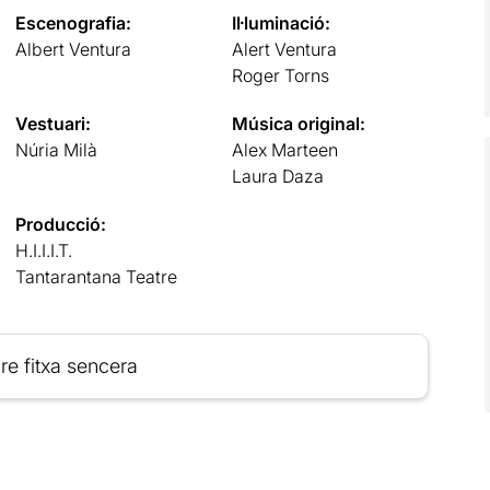
Escenografia:
Il·luminació:
Albert Ventura
Alert Ventura
Roger Torns
Vestuari:
Música original:
Núria Milà
Alex Marteen
Laura Daza
Producció:
H.I.I.I.T.
Tantarantana Teatre
re fitxa sencera