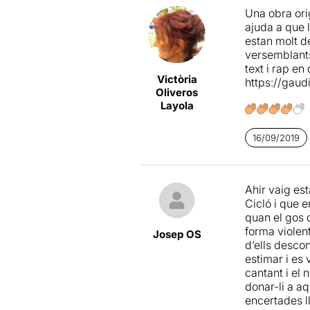
dins el col·lec
Una obra ori
i quan n'és 
ajuda a que 
del tema cent
A partir de 
estan molt d
Respecte a la
els seus fill
versemblants
vocal i musi
envoltades d
text i rap e
per un subra
Victòria
https://gaud
(Doble pene
La mare (
Ro
Oliveros
noia, la Raqu
Layola
poble “desast
banda i de fo
16/09/2019
pateix una cr
Un text que
els mecanis
Ahir vaig es
control d'al
Cicló i que e
quan el gos d
A “
PERSONE
forma violent
Josep OS
en què decide
d’ells descon
estimar i es 
Cal assenyala
cantant i el
començar din
donar-li a a
encertades ll