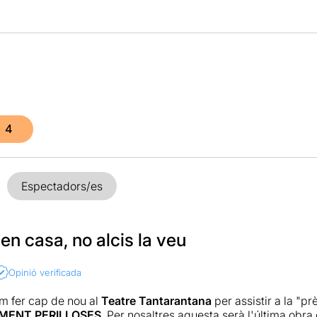
4
Espectadors/es
en casa, no alcis la veu
Opinió verificada
m fer cap de nou al
Teatre Tantarantana
per assistir a la "p
MENT PERILLOSES
. Per nosaltres aquesta serà l'última obr