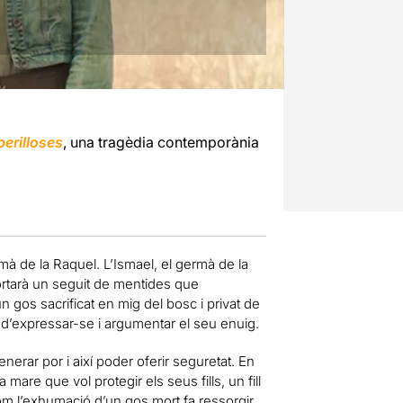
erilloses
, una tragèdia contemporània
à de la Raquel. L’Ismael, el germà de la
ortarà un seguit de mentides que
 gos sacrificat en mig del bosc i privat de
t d’expressar-se i argumentar el seu enuig.
nerar por i així poder oferir seguretat. En
are que vol protegir els seus fills, un fill
com l’exhumació d’un gos mort fa ressorgir