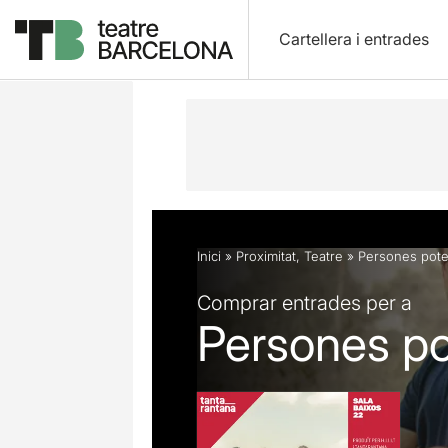
Cartellera i entrades
Descripció
Fitxa artística
Fotos i 
Inici
»
Proximitat
,
Teatre
»
Persones pote
Comprar entrades per a
Persones po