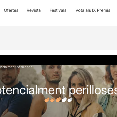
Ofertes
Revista
Festivals
Vota als IX Premis
vídeos
Opinions
Articles
ncialment perilloses
tencialment perillose