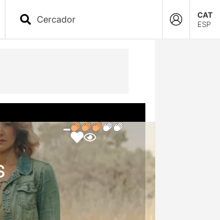
CAT
ESP
s