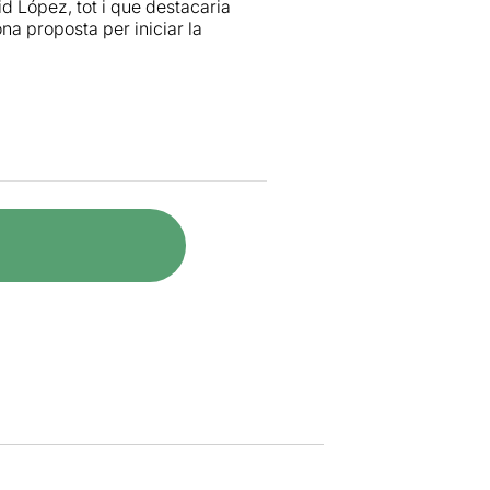
eroica
que lluita per la veritat i
on
d López, tot i que destacaria
RSONES POTENCIALMENT
na proposta per iniciar la
a casa familiar, però
irar de vegades és difícil.
ent en el "hip hop" en
illosa per al poder. Un muntatge
 cançons incorporen els missatges
enjança
". Són les cançons les que
ís.
allò que la societat etiqueta com
t especialment la frescor d’Alex
setembre
als Baixos del
Teatre