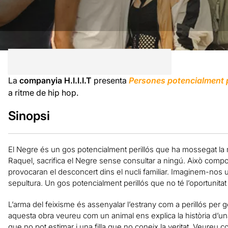
La
companyia H.I.I.I.T
presenta
Persones potencialment p
a ritme de hip hop.
Sinopsi
El Negre és un gos potencialment perillós que ha mossegat la m
Raquel, sacrifica el Negre sense consultar a ningú. Això comp
provocaran el desconcert dins el nucli familiar. Imaginem-nos un
sepultura. Un gos potencialment perillós que no té l’oportunita
L’arma del feixisme és assenyalar l’estrany com a perillós per ge
aquesta obra veureu com un animal ens explica la història d’una m
que no pot estimar i una filla que no coneix la veritat. Veureu 