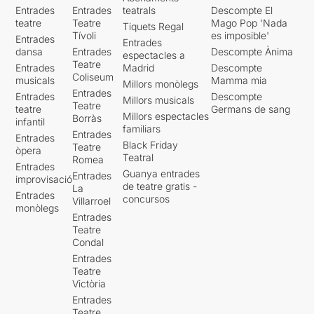
Entrades
Entrades
teatrals
Descompte El
teatre
Teatre
Mago Pop 'Nada
Tiquets Regal
Tívoli
es imposible'
Entrades
Entrades
dansa
Entrades
Descompte Ànima
espectacles a
Teatre
Entrades
Madrid
Descompte
Coliseum
musicals
Mamma mia
Millors monòlegs
Entrades
Entrades
Descompte
Millors musicals
Teatre
teatre
Germans de sang
Millors espectacles
Borràs
infantil
familiars
Entrades
Entrades
Black Friday
Teatre
òpera
Teatral
Romea
Entrades
Guanya entrades
Entrades
improvisació
de teatre gratis -
La
Entrades
concursos
Villarroel
monòlegs
Entrades
Teatre
Condal
Entrades
Teatre
Victòria
Entrades
Teatre