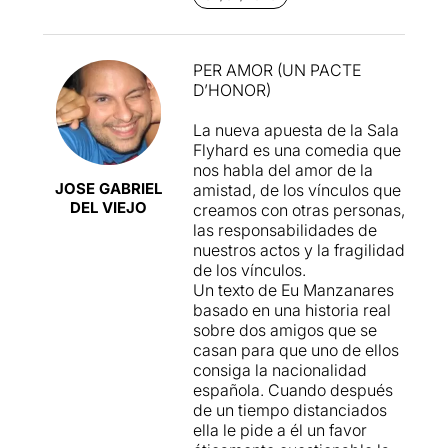
amics que es dediquen al
teatre i que per una qüestió
de papers i de precarietat
PER AMOR (UN PACTE
laboral es veuen immersos
D’HONOR)
en un pacte que determinarà
la seva relació.
La nueva apuesta de la Sala
Flyhard es una comedia que
El principal problema
nos habla del amor de la
d’aquesta comèdia, al meu
JOSE GABRIEL
amistad, de los vínculos que
entendre, és que no acaba
DEL VIEJO
creamos con otras personas,
de jugar totes les cartes de
las responsabilidades de
la relació entre aquests dos
nuestros actos y la fragilidad
amics, interpretats amb
de los vínculos.
correcció per
Laura Riera
i
Un texto de Eu Manzanares
Nicolás Fuente González
.
basado en una historia real
No sabem si al darrera hi
sobre dos amigos que se
havia amor verdader o no, si
casan para que uno de ellos
hi havia gelós professionals,
consiga la nacionalidad
si només estem davant
española. Cuando después
d’una necessitat de
de un tiempo distanciados
companyia... Potser són
ella le pide a él un favor
totes les coses a la vegada,