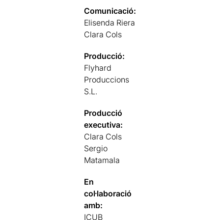
Comunicació:
Elisenda Riera
Clara Cols
Producció:
Flyhard
Produccions
S.L.
Producció
executiva:
Clara Cols
Sergio
Matamala
En
col·laboració
amb:
ICUB