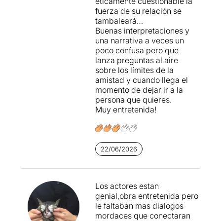
éticamente cuestionable la
però l’obra no ens ho acaba
fuerza de su relación se
d’aclarir del tot, potser per
tambaleará…
aquest afany d’anar
Buenas interpretaciones y
endavant i endarrere sense
una narrativa a veces un
massa sentit en alguns
poco confusa pero que
casos. A més, tampoc
lanza preguntas al aire
s’acaba d’entrar en tots els
sobre los límites de la
conflictes -n’hi ha molts,
amistad y cuando llega el
sens dubte- que poden
momento de dejar ir a la
provocar aquest tipus
persona que quieres.
d’unions... Ho hem vist altres
Muy entretenida!
vegades i creiem que
Per
amor (un pacte d'honor)
no
aporta moltes novetats al
respecte.
22/06/2026
Los actores estan
genial,obra entretenida pero
le faltaban mas dialogos
mordaces que conectaran