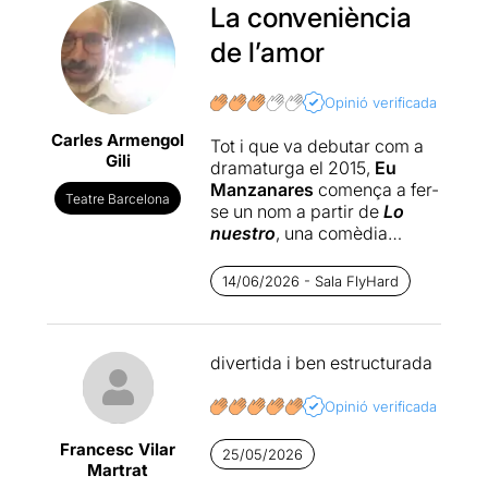
La conveniència
de l’amor
Opinió verificada
Carles Armengol
Tot i que va debutar com a
Gili
dramaturga el 2015,
Eu
Manzanares
comença a fer-
Teatre Barcelona
se un nom a partir de
Lo
nuestro
, una comèdia
costumista de premissa
original que va tenir
14/06/2026 - Sala FlyHard
diverses reposicions... totes
amb força èxit.
Posteriorment va escriure
divertida i ben estructurada
Dopaland
, una altra
comèdia força reeixida
estrenada a la Sala Fénix, i
Opinió verificada
justament aquest Grec la
Francesc Vilar
podrem veure a La Villarroel
25/05/2026
Martrat
amb l’esperada
Primera Llei