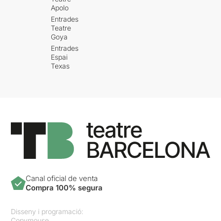
Apolo
Entrades
Teatre
Goya
Entrades
Espai
Texas
Canal oficial de venta
Compra 100% segura
Disseny i programació:
Copymouse