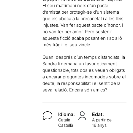
El seu matrimoni neix d’un pacte
d’amistat per protegir-se d’un sistema
que els aboca a la precarietat i a les lleis
injustes. Van fer aquest pacte d’honor. I
ho van fer per amor. Però sostenir
aquesta ficció acaba posant en risc allò
més fràgil: el seu vincle.
Quan, després d’un temps distanciats, la
Sandra li demana un favor èticament
qüestionable, tots dos es veuen obligats
a encarar preguntes incòmodes sobre el
deute, la responsabilitat i el sentit de la
seva relació. Encara són amics?
Idioma:
Edat:
Català
A partir de
Castellà
16 anys