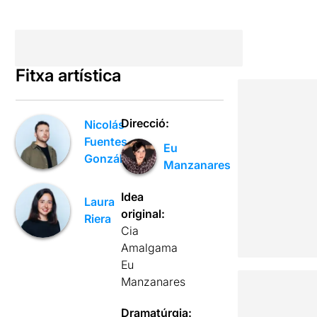
Fitxa artística
Direcció:
Nicolás
Fuentes
Eu
González
Manzanares
Idea
Laura
original:
Riera
Cia
Amalgama
Eu
Manzanares
Dramatúrgia: