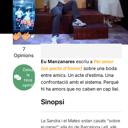
7
Opinions
Eu Manzanares
escriu a
Per amor
(un pacte d’honor)
sobre una boda
Deixa
la
entre amics. Un acte d’estima. Una
teva
confrontació amb el sistema. Perquè
opinió
hi ha amors que no caben en cap llei.
Sinopsi
La Sandra i el Mateo estan casats “sobre
el paper”: ella és de Barcelona i ell, xilè.