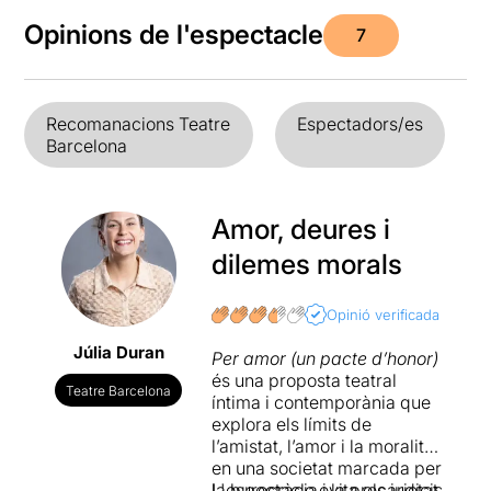
Opinions de l'espectacle
7
Recomanacions Teatre
Espectadors/es
Barcelona
Amor, deures i
dilemes morals
Opinió verificada
Júlia Duran
Per amor (un pacte d’honor)
és una proposta teatral
Teatre Barcelona
íntima i contemporània que
explora els límits de
l’amistat, l’amor i la moralitat
en una societat marcada per
la burocràcia i la precarietat.
L'espectacle evita els judicis