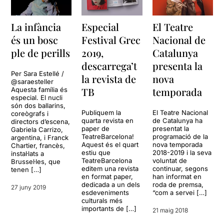
apte per a tothom, com tots
representava les múltiples
els viatges, fins als
marges
facetes del procés de dol,
La infància
Especial
El Teatre
més originals, estètics i
que es desenvolupava al
creatius dels pitjors
voltant d’una mare absent.
és un bosc
Festival Grec
Nacional de
malsons
. Ai, quin viatge!
ple de perills
2019,
Catalunya
KIND no ens ha decebut
descarrega’t
presenta la
gens, tot el contrari
, creiem
Per Sara Estellé /
la revista de
nova
que és un pas endavant
@saraesteller
important en la seva creació
TB
temporada
Aquesta família és
i fins i tot
ens ha arribat a
especial. El nucli
són dos ballarins,
FASCINAR encara més
que
Publiquem la
El Teatre Nacional
coreògrafs i
altres espectacles d'aquesta
quarta revista en
de Catalunya ha
directors d’escena,
companyia.
Es tracta d'un
paper de
presentat la
Gabriela Carrizo,
TeatreBarcelona!
programació de la
espectacle de DANSA
, com
argentina, i Franck
Aquest és el quart
nova temporada
Chartier, francès,
totes les seves propostes,
estiu que
2018-2019 i la seva
instal·lats a
malgrat que tenen un fort
TeatreBarcelona
voluntat de
Brussel·les, que
component de teatralitat.
editem una revista
continuar, segons
tenen […]
en format paper,
han informat en
dedicada a un dels
roda de premsa,
Creiem que els espectacles
27 juny 2019
esdeveniments
“com a servei […]
de dansa s'han de valorar
culturals més
per la perfecció dels
importants de […]
21 maig 2018
moviments dels seus