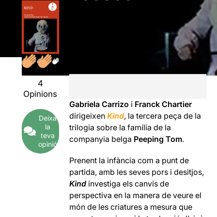
4
Opinions
Gabriela Carrizo
i
Franck Chartier
dirigeixen
Kind
, la tercera peça de la
Deixa
la
trilogia sobre la família de la
teva
companyia belga
Peeping Tom
.
opinió
Prenent la infància com a punt de
partida, amb les seves pors i desitjos,
Kind
investiga els canvis de
perspectiva en la manera de veure el
món de les criatures a mesura que