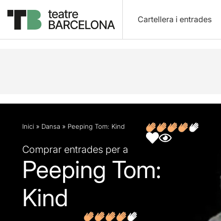
Cartellera i entrades
Descripció
Fitxa artística
Fotos i vídeos
Opin
Inici
»
Dansa
»
Peeping Tom: Kind
Comprar entrades per a
Peeping Tom:
Kind