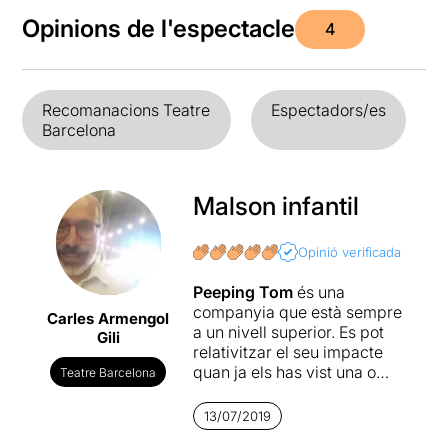
Opinions de l'espectacle
4
Recomanacions Teatre
Espectadors/es
Barcelona
Malson infantil
Opinió verificada
Peeping Tom
és una
companyia que està sempre
Carles Armengol
a un nivell superior. Es pot
Gili
relativitzar el seu impacte
quan ja els has vist una o
Teatre Barcelona
més vegades, es poden
comparar els seus
13/07/2019
espectacles, es pot criticar o