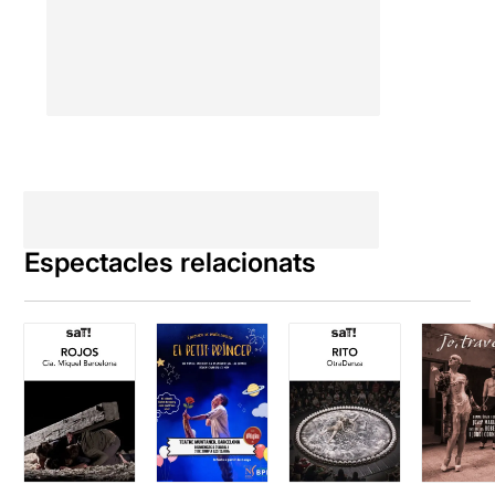
Sis ballarins/intèrprets i
quatre figurants ens porten a
un univers allunyat i
desconegut ple de contes
de fades ombrívols i de
màgia. Un món que
precedeix el bé i el mal, en
què encara no s’han fixat
límits. La nena que porten a
l’escenari és a prop d’aquest
espai secret, que és l’espai
Espectacles relacionats
de l’origen de la creació.
KIND, és una proposta
dedicada als fills i filles
, a
través dels que els
espectadors veiem el món,
des del punt de vista d'uns
nens o d'uns adolescents
amb tantes pors i tants
desitjos com nosaltres
mateixos, amb eleccions