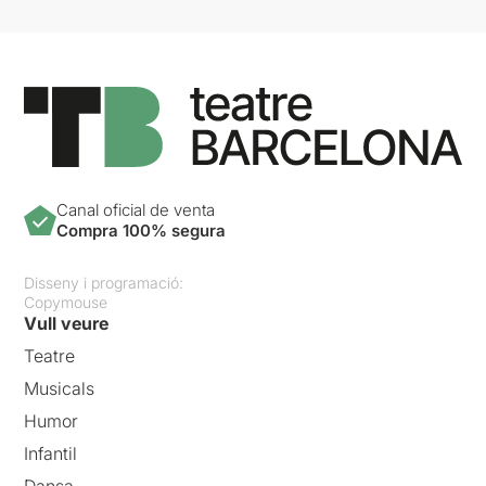
En gran manera, l’entorn en
què creixem i les persones
que ens envolten
determinen la persona en
qui ens convertim. La "nena"
reflecteix el seu entorn, però
també el resisteix, justament
per poder establir la seva
pròpia identitat.
KIND es
qüestiona els aspectes
Canal oficial de venta
perversos de la formació de
Compra 100% segura
la identitat
, on la violència
serà omnipresent en la vida
Disseny i programació:
d’aquesta "nena" i també en
Copymouse
els seus jocs, on la
Vull veure
fascinació pels extrems
esdevé cada vegada més
Teatre
fosca.
Musicals
Per poder veure la ressenya
Humor
original, només cal clicar en
Infantil
aquest
ENLLAÇ