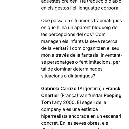
aquestes creixen, i la traducció d’això
en els gestos i el llenguatge corporal.
Què passa en situacions traumàtiques
en què hi ha un aparent bloqueig de
les percepcions del cos? Com
manegen els infants la seva recerca
de la veritat? I com organitzen el seu
món a través de la fantasia, inventant-
se personatges o fent imitacions, per
tal de dominar determinades
situacions o dinàmiques?
Gabriela Carrizo
(Argentina) i
Franck
Chartier
(França) van fundar
Peeping
Tom
l’any 2000. El segell de la
companyia és una estètica
hiperrealista ancorada en un escenari
concret. En les seves obres, els