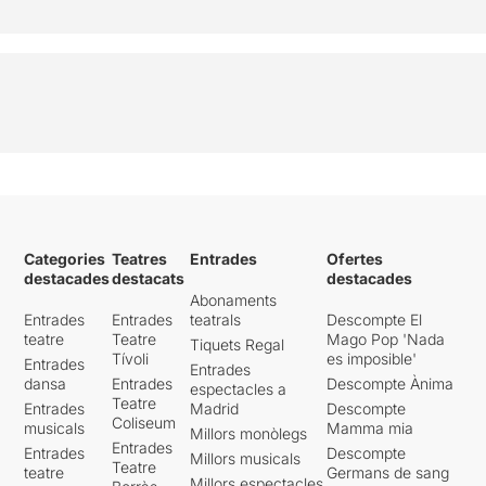
Escenes realment
fascinants
que segurament
NO s'esborraran mai de la
nostra memòria
, en un món
oníric, .... com el moment on
una ballarina es remou amb
moviments espasmòdics
,
que semblen extrahumans
quan és "rematada" una i
una altra vegada per la
"nena" amb l'escopeta d'un
Categories
Teatres
Entrades
Ofertes
soldat que guarda en el
destacades
destacats
destacades
calaix de les seves
Abonaments
joguines.... o
la tempesta
Entrades
Entrades
teatrals
Descompte El
que es desenvolupa
teatre
Teatre
Mago Pop 'Nada
Tiquets Regal
únicament dins de la tenda
Tívoli
es imposible'
Entrades
Entrades
de campanya
mentre a
dansa
Entrades
Descompte Ànima
espectacles a
l'exterior no cau ni una gota
Teatre
Entrades
Madrid
Descompte
... o
l'aparició d'uns éssers
Coliseum
musicals
Mamma mia
Millors monòlegs
en forma de cuc gegantí,
Entrades
Entrades
Descompte
que es remou en sortir de les
Millors musicals
Teatre
teatre
Germans de sang
entranyes de la terra, ... o el
Millors espectacles