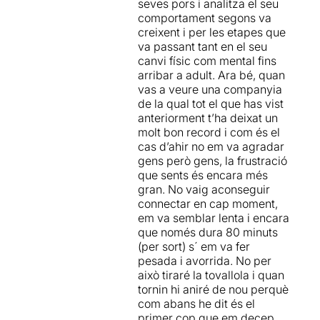
seves pors i analitza el seu
adient. En aquest muntatge
implacables i fins i tot
perquè almenys per
comportament segons va
et sents partícip
voyeur
d'un
violents), fins a animals
nosaltres
a cada escena la
creixent i per les etapes que
viatge per paisatges onírics,
antropomòrfics i monstres
nostra FASCINACIÓ anava
va passant tant en el seu
on la
guía
turística és una
aparentment inofensius. Dins
creixent exponencialment
a
canvi físic com mental fins
trastocada nena
d'aquest univers hi caben
mesura que s'anava
arribar a adult. Ara bé, quan
mezzosoprano
amb tints
tots els temes que a
desenvolupant l'espectacle.
vas a veure una companyia
del
Resplandor
,
Twin
Peaks
i
l'espectador se li puguin
de la qual tot el que has vist
La Hora
Chanante
.
acudir: la gelosia infantil, la
Quina meravella ens han
anteriorment t’ha deixat un
violència dins del nucli
tornat a regalar els Peeping
molt bon record i com és el
En escena uns intèrprets
familiar, les contradiccions
Tom !!!
cas d’ahir no em va agradar
multiracials
dels rols femení i masculí,
gens però gens, la frustració
i intergeneracionals fan vers
els abusos sexuals, la
Nosaltres vàrem descobrir
que sents és encara més
emblants desenes de
desconfiança i la por a allò
aquesta companyia
, com
gran. No vaig aconseguir
personatges tronats, gràcies
que és desconegut, etc.
molt altra gent, l'any 2012 al
connectar en cap moment,
a un
domini excel·lent i
Teatre Lliure amb "
32 Rue
em va semblar lenta i encara
extrem del cos. La posada
Menció a part mereixen els
Vandenbranden
" (vegeu
que només dura 80 minuts
en escena cuidada i
ballarins, que com sempre
aquella
ressenya
). L'any
(per sort) s´ em va fer
generosa t'arrossega cap
es mouen a ritmes sincopats
2015 al Mercat de les Flors
pesada i avorrida. No per
al seu catàleg de somnis
i desafien tota l'estona
ens van tornar a meravellar
això tiraré la tovallola i quan
inquietants:
un univers fosc
l'estructura del cos humà.
amb la seva proposta "
À
tornin hi aniré de nou perquè
i pertorbant, ple de criatures
Amb la música de
Tristany i
Louer
" (vegeu aquella
com abans he dit és el
estranyes i sense sentits. Els
Isolda
de fons, i amb un
ressenya
).
primer cop que em decep,
cossos donen forma
decorat hiperrealista, tot