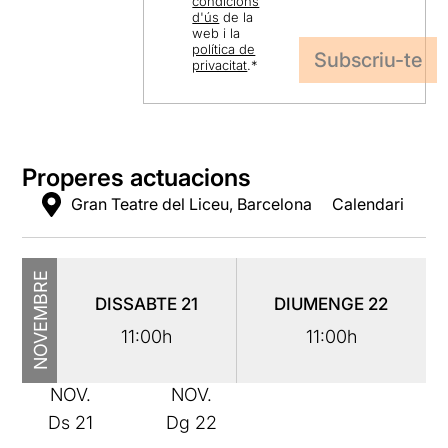
condicions
d'ús
de la
web i la
política de
privacitat
.
*
Properes actuacions
Gran Teatre del Liceu, Barcelona
Calendari
NOVEMBRE
DISSABTE
21
DIUMENGE
22
11:00h
11:00h
NOV.
NOV.
Ds
21
Dg
22