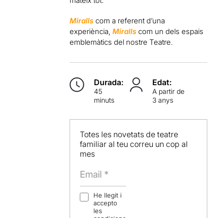
mateix tot.
Miralls
com a referent d’una
experiència,
Miralls
com un dels espais
emblemàtics del nostre Teatre.
Durada:
Edat:
45
A partir de
minuts
3 anys
Totes les novetats de teatre
familiar al teu correu un cop al
mes
He llegit i
accepto
les