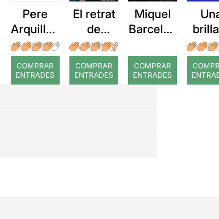
Pere
El retrat
Miquel
Un
Arquillué
de
Barcelon
brill
: Coral
Dorian
a: Rojos
imper
romput
Gray
ció 
COMPRAR
COMPRAR
COMPRAR
COMP
mor
ENTRADES
ENTRADES
ENTRADES
ENTRA
d'u
piani