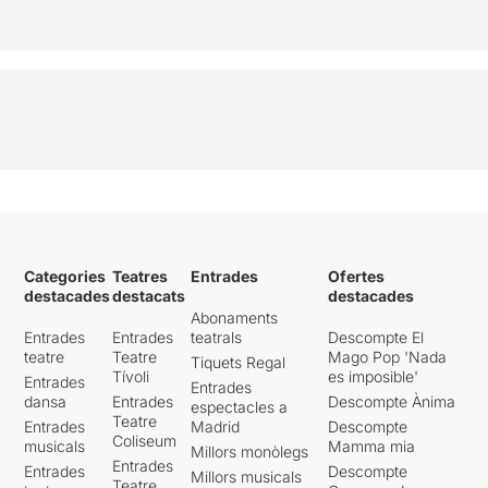
Categories
Teatres
Entrades
Ofertes
destacades
destacats
destacades
Abonaments
Entrades
Entrades
teatrals
Descompte El
teatre
Teatre
Mago Pop 'Nada
Tiquets Regal
Tívoli
es imposible'
Entrades
Entrades
dansa
Entrades
Descompte Ànima
espectacles a
Teatre
Entrades
Madrid
Descompte
Coliseum
musicals
Mamma mia
Millors monòlegs
Entrades
Entrades
Descompte
Millors musicals
Teatre