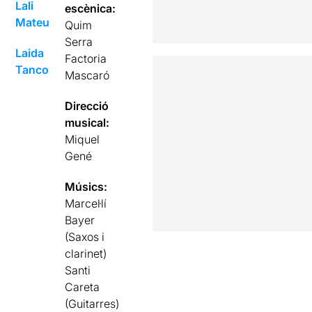
Lali
escènica:
Mateu
Quim
Serra
Laida
Factoria
Tanco
Mascaró
Direcció
musical:
Miquel
Gené
Músics:
Marcel·lí
Bayer
(Saxos i
clarinet)
Santi
Careta
(Guitarres)