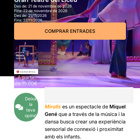
Des de:
21 de novembre de 2026
Fins:
22 de novembre de 2026
Des de:
21/11/2026
Fins:
22/11/2026
COMPRAR ENTRADES
A partir
de
15,00€
Deixa
la
Miralls
es un espectacle de
Miquel
teva
Gené
que a través de la música i la
opinió
dansa busca crear una experiència
sensorial de connexió i proximitat
amb els infants.