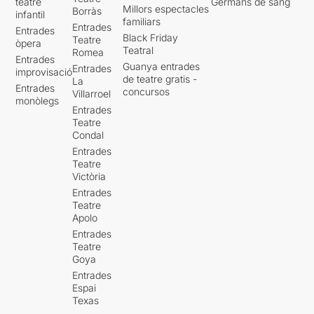
teatre
Germans de sang
Millors espectacles
Borràs
infantil
familiars
Entrades
Entrades
Black Friday
Teatre
òpera
Teatral
Romea
Entrades
Guanya entrades
Entrades
improvisació
de teatre gratis -
La
Entrades
concursos
Villarroel
monòlegs
Entrades
Teatre
Condal
Entrades
Teatre
Victòria
Entrades
Teatre
Apolo
Entrades
Teatre
Goya
Entrades
Espai
Texas