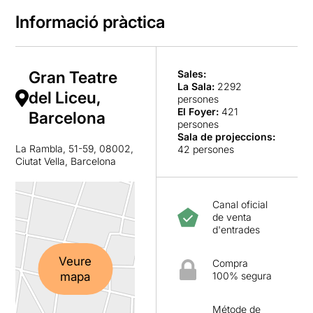
Informació pràctica
Gran Teatre
Sales:
La Sala
:
2292
del Liceu,
persones
El Foyer
:
421
Barcelona
persones
Sala de projeccions
:
La Rambla, 51-59, 08002,
42 persones
Ciutat Vella, Barcelona
Canal oficial
de venta
d'entrades
Veure
Compra
mapa
100% segura
Métode de