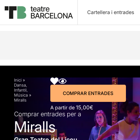
Cartellera i entrades
Descripció
Horaris
Fitxa artística
Fotos i víd
Inici
»
Dansa
,
Infantil
,
COMPRAR ENTRADES
Música
»
Miralls
A partir de
15,00€
Comprar entrades per a
Miralls
Gran Teatre del Liceu