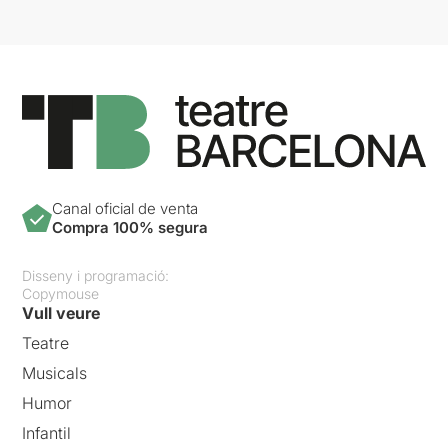
Canal oficial de venta
Compra 100% segura
Disseny i programació:
Copymouse
Vull veure
Teatre
Musicals
Humor
Infantil