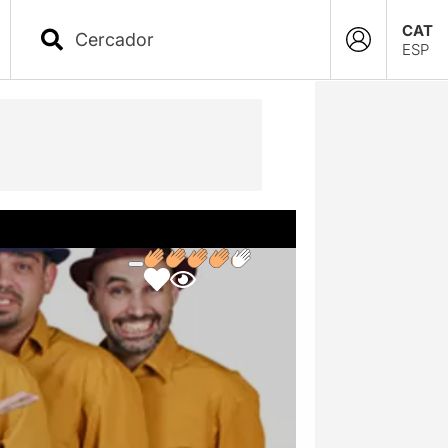
CAT
ESP