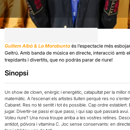
Guillem Albà & La Marabunta
és l’espectacle més esbojar
Geltrú. Amb banda de música en directe, interacció amb el
trepidants i divertits, que no podràs parar de riure!
Sinopsi
Un show de clown, enèrgic i energètic, catapultat per la millor
matemàtic. A l’escenari els artistes lluiten perquè res no s’en
Cabaret. Res no té sentit i tot és possible. Cap ordre establert. É
jugar. Divertir-se passi el que passi, i qui sap què passarà avui
Voleu riure? Una nova troupe arriba a les vostres retines. Desco
antídot, pólvora i vitamina C. Joc sense conservants: en directe