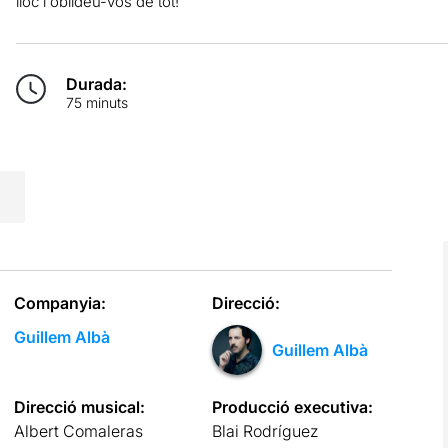
lloc i oblideu-vos de tot!
Durada:
75 minuts
Companyia:
Direcció:
Guillem Albà
Guillem Albà
Direcció musical:
Producció executiva:
Albert Comaleras
Blai Rodríguez