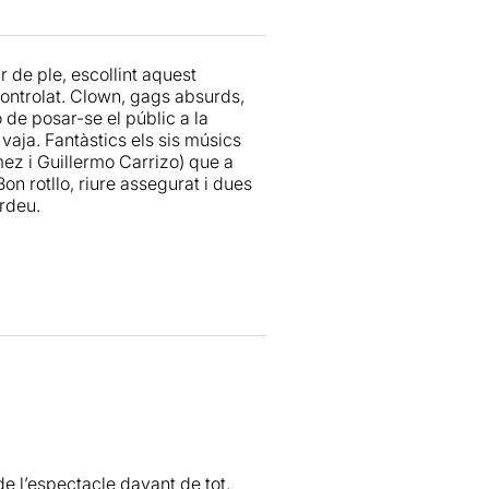
 menor intenció de ser menys.
, totes aquelles coses que
ecupera-les més tard, a l’altra
r de ple, escollint aquest
ontrolat. Clown, gags absurds,
 de posar-se el públic a la
i viuràs) totes aquelles coses que
 vaja. Fantàstics els sis músics
ergonya. Amagaràs el cap quan
ez i Guillermo Carrizo) que a
demanin, cantaràs, ballaràs i
n rotllo, riure assegurat i dues
erdeu.
s or human were harmed during the
 cosa que aquesta colla
osta tant”.
e l’espectacle davant de tot.