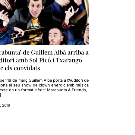
abunta’ de Guillem Albà arriba a
ditori amb Sol Picó i Txarango
e els convidats
per 18 de març Guillem Albà porta a l’Auditori de
lona el seu show de clown enèrgic amb música
recte en un format inèdit: Marabunta & Friends,
]
ç 2016