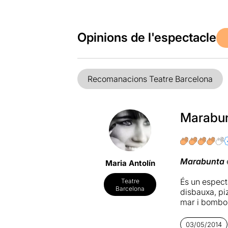
Opinions de l'espectacle
Recomanacions Teatre Barcelona
Marabun
Marabunta
Maria Antolín
És un espec
Teatre
Barcelona
disbauxa, pi
mar i bomboll
A l’escenari
03/05/2014