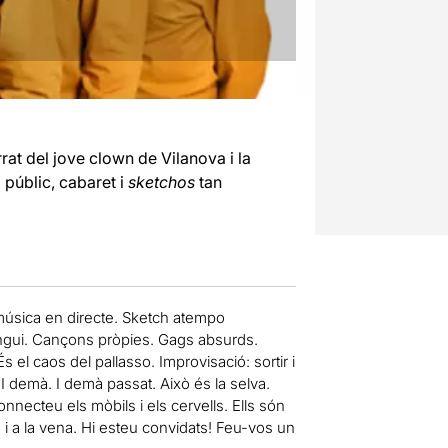
rat del jove clown de Vilanova i la
 públic, cabaret i
sketchos
tan
 música en directe. Sketch atempo
tengui. Cançons pròpies. Gags absurds.
s el caos del pallasso. Improvisació: sortir i
. I demà. I demà passat. Això és la selva.
nnecteu els mòbils i els cervells. Ells són
 i a la vena. Hi esteu convidats! Feu-vos un