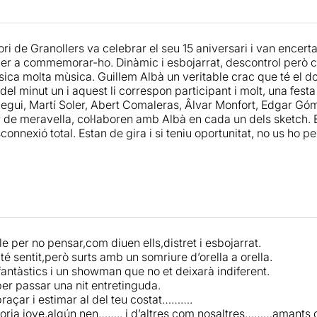
 molta molta patilla i amb uns
musicazos
que no tenen ni la
n? Doncs “simplement” intentar que oblidis, per una estoneta
 cap. Sí, és possible. No et preocupis, fes-los cas, gaudeix i r
ri de Granollers va celebrar el seu 15 aniversari i van encerta
orta del teatre, si és que encara són allà.
er a commemorar-ho. Dinàmic i esbojarrat, descontrol però c
sica molta mùsica. Guillem Albà un veritable crac que té el do
sol (et faran sentir com a casa), en família i/o amics. Veuràs (
el minut un i aquest li correspon participant i molt, una festa
a o altra has volgut fer, però que mai t’has atrevit. Ai, la v
iegui, Martí Soler, Abert Comaleras, Âlvar Monfort, Edgar Góm
lic, però també cridaràs amb totes les teves forces quan t’ho 
 de meravella, col·laboren amb Albà en cada un dels sketch. Bo
-me.
onnexió total. Estan de gira i si teniu oportunitat, no us ho p
és energia absoluta i ganes de menjar-te el món.
ar i comparteix la bogeria. Ells asseguren allò de “no animal
ser no era això? En qualsevol cas, no t’amoinis, doncs l’única
ros" vol és recordar-te que "Res és tan important i riure no c
e per no pensar,com diuen ells,distret i esbojarrat.
té sentit,però surts amb un somriure d’orella a orella.
antàstics i un showman que no et deixarà indiferent.
r passar una nit entretinguda.
braçar i estimar al del teu costat……….
joria jove,algún nen…….. i d’altres com nosaltres………amants d