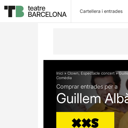
Cartellera i entrades
Descripció
Fitxa artística
Fotos i 
Inici
»
Clown
,
Espectacle concert
»
Guil
Comèdia
Comprar entrades per a
Guillem Alb