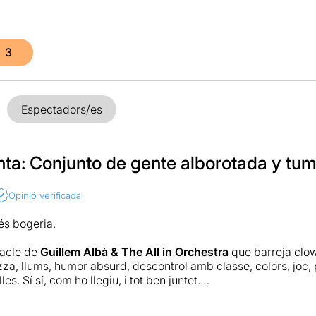
3
Espectadors/es
ta: Conjunto de gente alborotada y tum
Opinió verificada
és bogeria.
tacle de
Guillem Albà & The All in Orchestra
que barreja clow
zza, llums, humor absurd, descontrol amb classe, colors, joc,
es. Sí sí, com ho llegiu, i tot ben juntet.
 (i no només a l’escenari) passaran coses, moltes coses, i tot