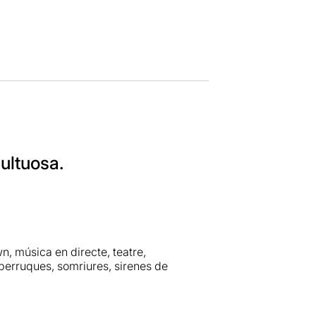
ultuosa.
n, música en directe, teatre,
 perruques, somriures, sirenes de
es seran conduïdes per un