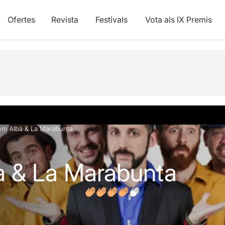
Ofertes
Revista
Festivals
Vota als IX Premis
vídeos
Opinions
Articles
lem Albà & La Marabunta
à & La Marabunta