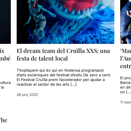
ix
El dream team del Cruïlla XXS: una
‘Mar
també
festa de talent local
l’Au
entr
T’expliquem qui és qui en l’extensa programació
d’arts escèniques del festival d’estiu De zero a cent.
El pro
El Festival Cruïlla prem l’accelerador per ajudar a
ultura
Barce
reactivar el sector de les arts […]
 la
en di
on […
26 juny 2020
11 mar
The