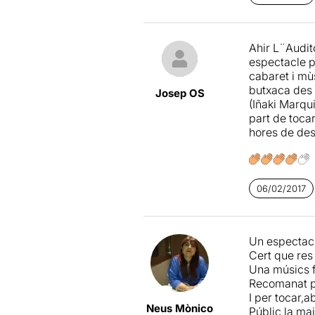
showman amb
Que què vole
ronden el teu
Ahir L¨Audito
banda de la p
espectacle p
cabaret i mù
Hi pots anar 
butxaca des d
alguna vegad
Josep OS
(Iñaki Marqu
baixin a púb
part de tocar
riuràs. Creu
hores de desc
Marabunta
Deixa’t port
show”. O pot
06/02/2017
de "marabunte
Un espectacl
Cert que res 
Una músics f
Recomanat pe
I per tocar,a
Neus Mònico
Públic la ma