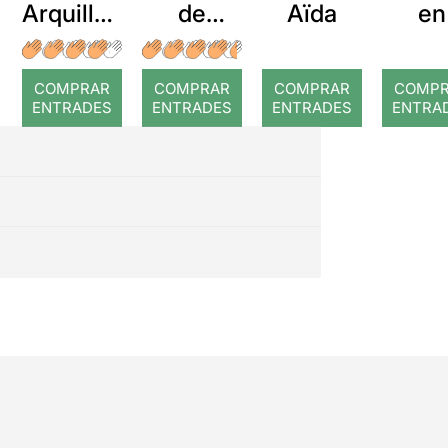
Arquillué
de
Aïda
en
: Coral
Dorian
romput
Gray
COMPRAR
COMPRAR
COMPRAR
COMP
ENTRADES
ENTRADES
ENTRADES
ENTRA