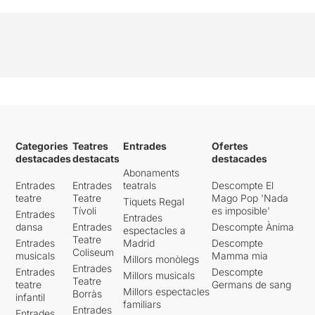
Categories
Teatres
Entrades
Ofertes
destacades
destacats
destacades
Abonaments
Entrades
Entrades
teatrals
Descompte El
teatre
Teatre
Mago Pop 'Nada
Tiquets Regal
Tívoli
es imposible'
Entrades
Entrades
dansa
Entrades
Descompte Ànima
espectacles a
Teatre
Entrades
Madrid
Descompte
Coliseum
musicals
Mamma mia
Millors monòlegs
Entrades
Entrades
Descompte
Millors musicals
Teatre
teatre
Germans de sang
Millors espectacles
Borràs
infantil
familiars
Entrades
Entrades