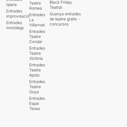
Black Friday
Teatre
òpera
Teatral
Romea
Entrades
Guanya entrades
Entrades
improvisació
de teatre gratis -
La
Entrades
concursos
Villarroel
monòlegs
Entrades
Teatre
Condal
Entrades
Teatre
Victòria
Entrades
Teatre
Apolo
Entrades
Teatre
Goya
Entrades
Espai
Texas