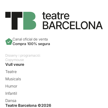
Canal oficial de venta
Compra 100% segura
Disseny i programació:
Copymouse
Vull veure
Teatre
Musicals
Humor
Infantil
Dansa
Teatre Barcelona ©2026