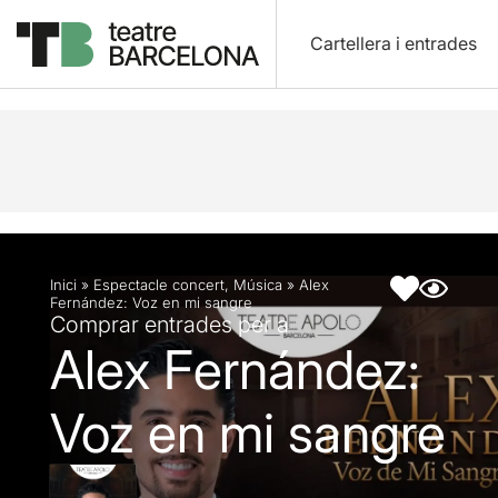
Cartellera i entrades
Descripció
Fitxa artística
Inici
»
Espectacle concert
,
Música
»
Alex
Fernández: Voz en mi sangre
Comprar entrades per a
Alex Fernández:
Voz en mi sangre