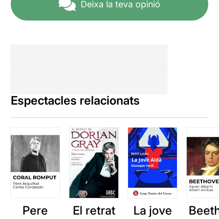
Deixa la teva opinió
Espectacles relacionats
Pere
El retrat
La jove
Beet