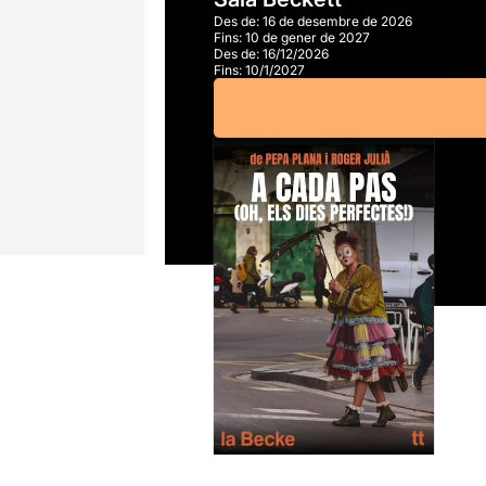
Des de:
16 de desembre de 2026
Fins:
10 de gener de 2027
Des de:
16/12/2026
Fins:
10/1/2027
A partir de
18,00€