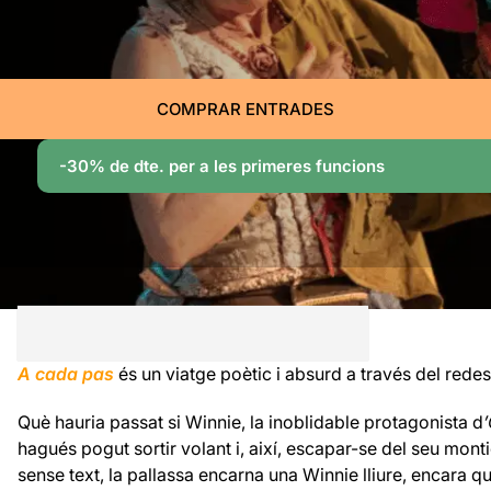
COMPRAR ENTRADES
-30% de dte. per a les primeres funcions
A cada pas
és un viatge poètic i absurd a través del red
Què hauria passat si Winnie, la inoblidable protagonista d
hagués pogut sortir volant i, així, escapar-se del seu mon
sense text, la pallassa encarna una Winnie lliure, encara q