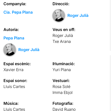
Companyia:
Direcció:
Cia. Pepa Plana
Roger Julià
Autoria:
Veus en off:
Roger Julià
Pepa Plana
Txe Arana
Roger Julià
Espai escènic:
Il·luminació:
Xavier Erra
Yuri Plana
Espai sonor:
Vestuari:
Lluís Cartes
Rosa Solé
Imma Ebjol
Música:
Fotografia:
Lluís Cartes
David Ruano