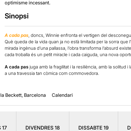
optimisme incessant.
Sinopsi
A cada pas
, doncs, Winnie enfronta el vertigen del desconeg
Què queda de la vida quan ja no està limitada per la sorra que
mirada ingènua d’una pallassa, l’obra transforma l’absurd exis
cada troballa és un petit miracle i cada caiguda, una nova oportu
A cada pas
juga amb la fragilitat i la resiliència, amb la solitud
a una travessia tan còmica com commovedora.
la Beckett, Barcelona
Calendari
S
17
DIVENDRES
18
DISSABTE
19
D