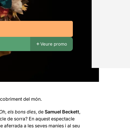
Veure promo
escobriment del món.
’Oh
,
els bons dies
, de
Samuel Beckett
,
ticle de sorra? En aquest espectacle
ue aferrada a les seves manies i al seu