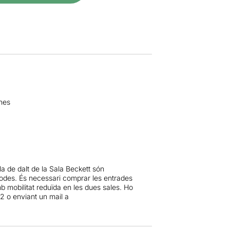
nes
la de dalt de la Sala Beckett són
rodes. És necessari comprar les entrades
 mobilitat reduïda en les dues sales. Ho
12 o enviant un mail a