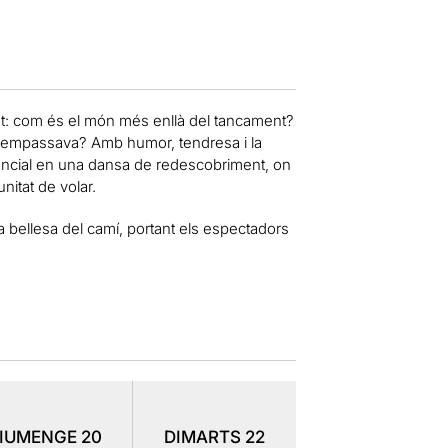
ut: com és el món més enllà del tancament?
 l’empassava? Amb humor, tendresa i la
tencial en una dansa de redescobriment, on
nitat de volar.
 i la bellesa del camí, portant els espectadors
IUMENGE
20
DIMARTS
22