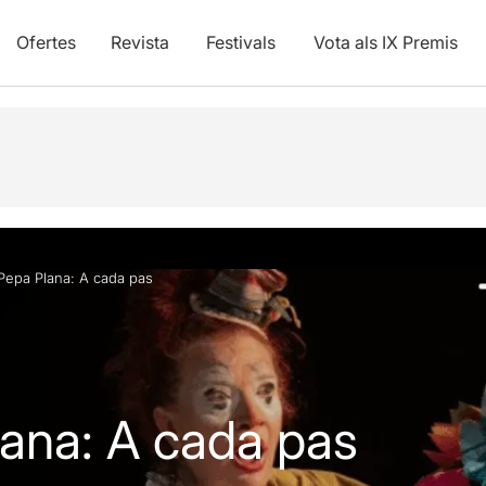
Ofertes
Revista
Festivals
Vota als IX Premis
Fotos i vídeos
Info pràctica
 Pepa Plana: A cada pas
lana: A cada pas