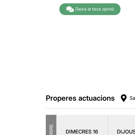
Deixa la teva opinió
Properes actuacions
Sa
DIMECRES
16
DIJOU