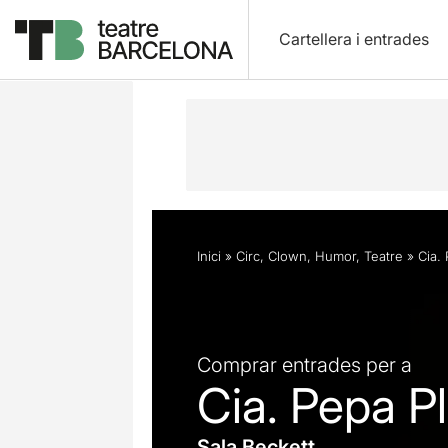
Cartellera i entrades
Descripció
Horaris
Fitxa artística
Inici
»
Circ
,
Clown
,
Humor
,
Teatre
»
Cia.
Comprar entrades per a
Cia. Pepa P
Sala Beckett