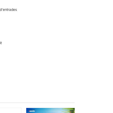
 d'entrades
it