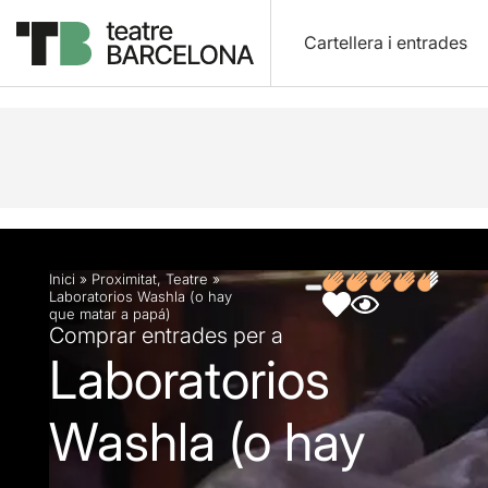
Cartellera i entrades
Descripció
Fitxa artística
Fotos i vídeos
Opin
Inici
»
Proximitat
,
Teatre
»
Laboratorios Washla (o hay
que matar a papá)
Comprar entrades per a
Laboratorios
Washla (o hay