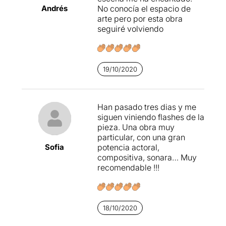
visceral i lúdic que amb
Andrés
No conocía el espacio de
d’un experiment escènic,
escassos mitjans i una gran
arte pero por esta obra
presencial, artístic de gran
potencia actoral ha assolit
seguiré volviendo
volada, com aquells que
un nivell molt alt de
copen desenes de petites
teatralitat. La música amb
sales del Buenos Aires més
guitarra i efectes sonors en
bohemi.
viu transmeten la inquietud,
19/10/2020
el terror o l’amor adequats a
cada escena.
Han pasado tres dias y me
La Companyia ofereix un
siguen viniendo flashes de la
col·loqui al final de cada
pieza. Una obra muy
funció. El debat que en
particular, con una gran
resulta és tant o més teatral
Sofia
potencia actoral,
que l’obra. Val molt la pena.
compositiva, sonara… Muy
recomendable !!!
18/10/2020