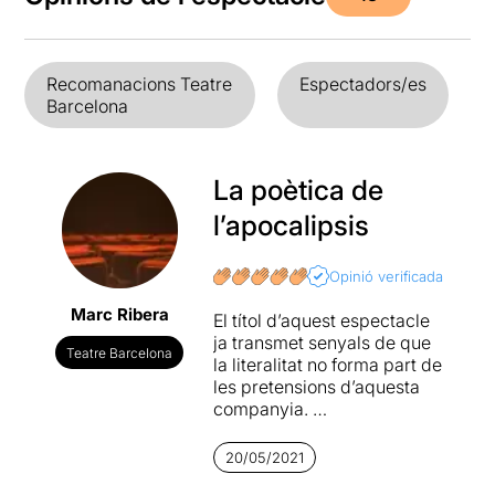
Recomanacions Teatre
Espectadors/es
Barcelona
La poètica de
l’apocalipsis
Opinió verificada
Marc Ribera
El títol d’aquest espectacle
ja transmet senyals de que
Teatre Barcelona
la literalitat no forma part de
les pretensions d’aquesta
companyia.
Laboratorios Washla (o hay
20/05/2021
que matar a papá)
és un