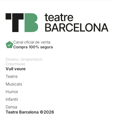
Canal oficial de venta
Compra 100% segura
Disseny i programació:
Copymouse
Vull veure
Teatre
Musicals
Humor
Infantil
Dansa
Teatre Barcelona ©2026