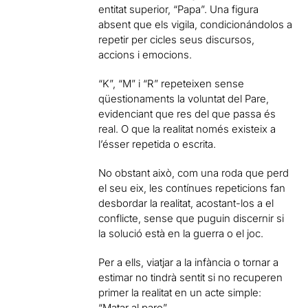
entitat superior, “Papa”. Una figura
absent que els vigila, condicionándolos a
repetir per cicles seus discursos,
accions i emocions.
“K”, “M” i “R” repeteixen sense
qüestionaments la voluntat del Pare,
evidenciant que res del que passa és
real. O que la realitat només existeix a
l’ésser repetida o escrita.
No obstant això, com una roda que perd
el seu eix, les contínues repeticions fan
desbordar la realitat, acostant-los a el
conflicte, sense que puguin discernir si
la solució està en la guerra o el joc.
Per a ells, viatjar a la infància o tornar a
estimar no tindrà sentit si no recuperen
primer la realitat en un acte simple:
“Matar al pare”