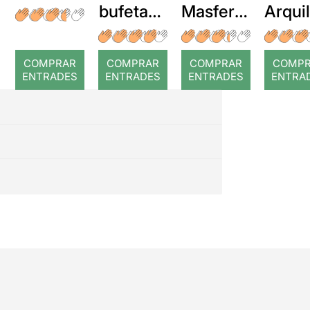
bufetada
Masferre
Arqui
a temps
r: Temps
: Cor
romp
COMPRAR
COMPRAR
COMPRAR
COMP
ENTRADES
ENTRADES
ENTRADES
ENTRA