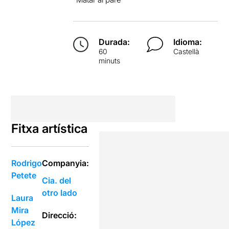
Durada:
Idioma:
60
Castellà
minuts
Fitxa artística
Rodrigo
Companyia:
Petete
Cia. del
otro lado
Laura
Mira
Direcció:
López