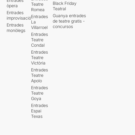
Entrades
Black Friday
Teatre
òpera
Teatral
Romea
Entrades
Guanya entrades
Entrades
improvisació
de teatre gratis -
La
Entrades
concursos
Villarroel
monòlegs
Entrades
Teatre
Condal
Entrades
Teatre
Victòria
Entrades
Teatre
Apolo
Entrades
Teatre
Goya
Entrades
Espai
Texas