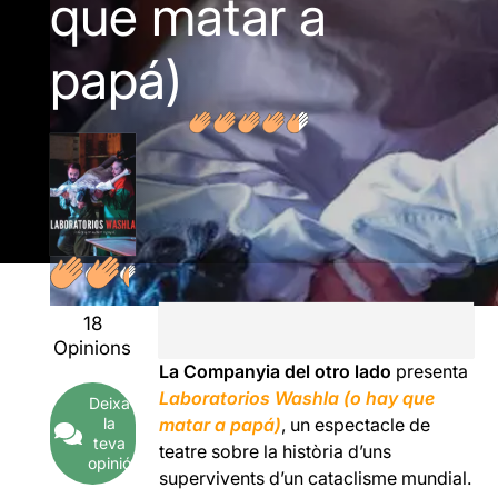
que matar a
papá)
18
Opinions
La Companyia del otro lado
presenta
Laboratorios Washla (o hay que
Deixa
la
matar a papá)
, un espectacle de
teva
teatre sobre la història d’uns
opinió
supervivents d’un cataclisme mundial.