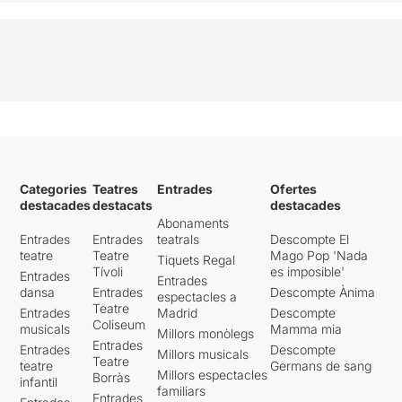
Categories
Teatres
Entrades
Ofertes
destacades
destacats
destacades
Abonaments
Entrades
Entrades
teatrals
Descompte El
teatre
Teatre
Mago Pop 'Nada
Tiquets Regal
Tívoli
es imposible'
Entrades
Entrades
dansa
Entrades
Descompte Ànima
espectacles a
Teatre
Entrades
Madrid
Descompte
Coliseum
musicals
Mamma mia
Millors monòlegs
Entrades
Entrades
Descompte
Millors musicals
Teatre
teatre
Germans de sang
Millors espectacles
Borràs
infantil
familiars
Entrades