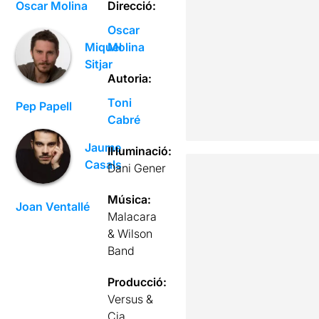
Oscar Molina
Direcció:
Oscar
Molina
Miquel
Sitjar
Autoria:
Toni
Pep Papell
Cabré
Jaume
Il·luminació:
Casals
Dani Gener
Música:
Joan Ventallé
Malacara
& Wilson
Band
Producció:
Versus &
Cia