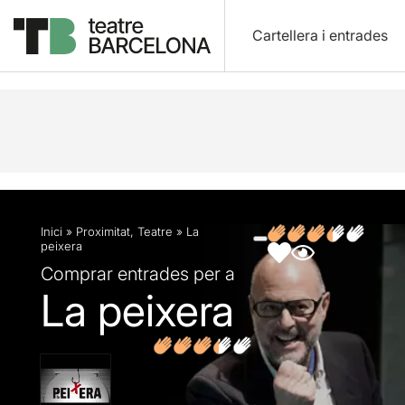
Cartellera i entrades
Descripció
Fitxa artística
Fotos i vídeos
Opin
Inici
»
Proximitat
,
Teatre
»
La
peixera
Comprar entrades per a
La peixera