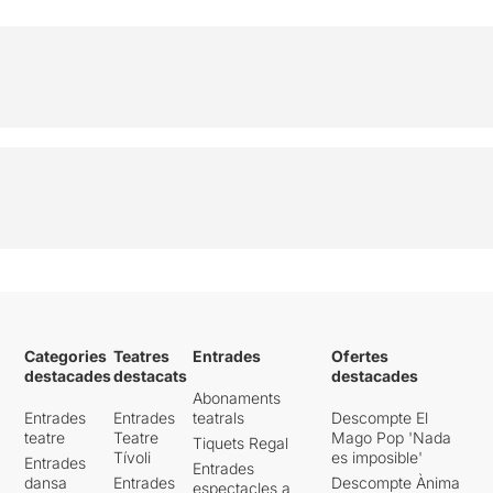
Categories
Teatres
Entrades
Ofertes
destacades
destacats
destacades
Abonaments
Entrades
Entrades
teatrals
Descompte El
teatre
Teatre
Mago Pop 'Nada
Tiquets Regal
Tívoli
es imposible'
Entrades
Entrades
dansa
Entrades
Descompte Ànima
espectacles a