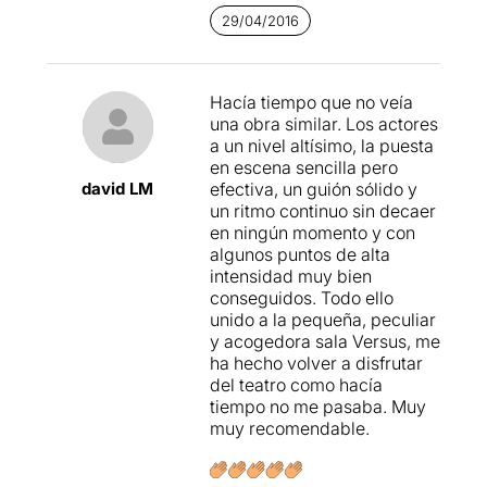
declarat per a obres molt
29/04/2016
masculines, carregades de
testosterona, amb moments
incòmodes i de certa
Hacía tiempo que no veía
violència. Una sèrie
una obra similar. Los actores
d'elements que, a vegades,
a un nivel altísimo, la puesta
ens porten a
en escena sencilla pero
sobreactuacions no
david LM
efectiva, un guión sólido y
volgudes i a escenes poc
un ritmo continuo sin decaer
controlades. Tot i així, hi ha
en ningún momento y con
un públic que gaudeix amb
algunos puntos de alta
aquestes propostes... i el dia
intensidad muy bien
que s'arrisquin amb la
conseguidos. Todo ello
versió teatral de
Reservoir
unido a la pequeña, peculiar
dogs
-existeix, i els hi aniria
y acogedora sala Versus, me
com a anell al dit- ja ni us ho
ha hecho volver a disfrutar
explico.
del teatro como hacía
tiempo no me pasaba. Muy
muy recomendable.