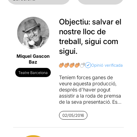
Objectiu: salvar el
nostre lloc de
treball, sigui com
sigui.
Miquel Gascon
Baz
Opinió verificada
Teatre Barcelona
Teníem forces ganes de
veure aquesta producció,
després d'haver pogut
assistir a la roda de premsa
de la seva presentació. Es
tracta de l'estrena del text
de Toni Cabré "L'efecte
02/05/2016
2000" escrit fa 19 anys i
guanyador del premi Ciutat
d'Alcoi de Teatre. Mai fins