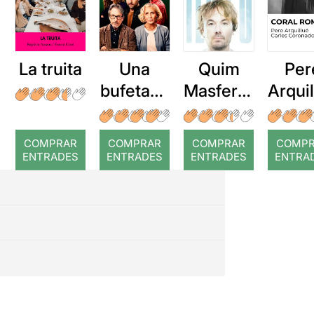
La truita
Una
Quim
Per
bufetada
Masferre
Arqui
a temps
r: Temps
: Cor
romp
COMPRAR
COMPRAR
COMPRAR
COMP
ENTRADES
ENTRADES
ENTRADES
ENTRA