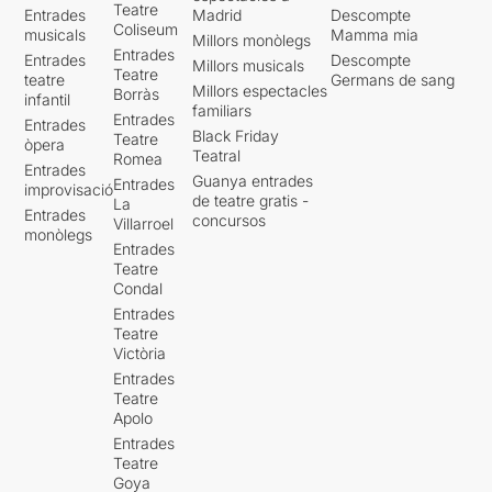
Teatre
Entrades
Madrid
Descompte
Coliseum
musicals
Mamma mia
Millors monòlegs
Entrades
Entrades
Descompte
Millors musicals
Teatre
teatre
Germans de sang
Millors espectacles
Borràs
infantil
familiars
Entrades
Entrades
Black Friday
Teatre
òpera
Teatral
Romea
Entrades
Guanya entrades
Entrades
improvisació
de teatre gratis -
La
Entrades
concursos
Villarroel
monòlegs
Entrades
Teatre
Condal
Entrades
Teatre
Victòria
Entrades
Teatre
Apolo
Entrades
Teatre
Goya