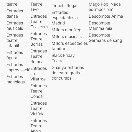
teatre
Teatre
Mago Pop 'Nada
Tiquets Regal
Tívoli
es imposible'
Entrades
Entrades
dansa
Entrades
Descompte Ànima
espectacles a
Teatre
Entrades
Madrid
Descompte
Coliseum
musicals
Mamma mia
Millors monòlegs
Entrades
Entrades
Descompte
Millors musicals
Teatre
teatre
Germans de sang
Millors espectacles
Borràs
infantil
familiars
Entrades
Entrades
Black Friday
Teatre
òpera
Teatral
Romea
Entrades
Guanya entrades
Entrades
improvisació
de teatre gratis -
La
Entrades
concursos
Villarroel
monòlegs
Entrades
Teatre
Condal
Entrades
Teatre
Victòria
Entrades
Teatre
Apolo