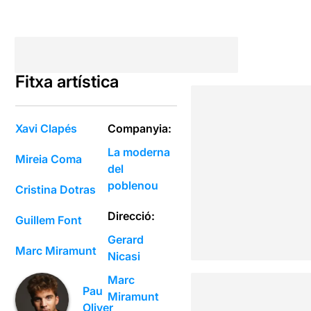
Fitxa artística
Xavi Clapés
Companyia:
La moderna
Mireia Coma
del
poblenou
Cristina Dotras
Direcció:
Guillem Font
Gerard
Marc Miramunt
Nicasi
Marc
Pau
Miramunt
Oliver