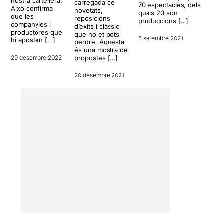
nostra cartellera.
carregada de
a que es presenti com a
70 espectacles, dels
Això confirma
novetats,
quals 20 són
treball de final de curs o
que les
reposicions
produccions […]
companyies i
teatre amateur.
d’èxits i clàssic
productores que
que no et pots
5 setembre 2021
hi aposten […]
perdre. Aquesta
L'esforç i il·lusió hi són, per
és una mostra de
això se m’ha fet molt difícil
29 desembre 2022
propostes […]
valorar aquest muntatge.
20 desembre 2021
VALORACIÓ: **1/2