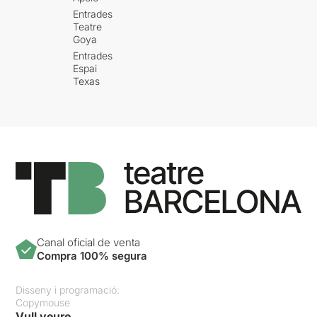
Entrades
Teatre
Goya
Entrades
Espai
Texas
Canal oficial de venta
Compra 100% segura
Disseny i programació:
Copymouse
Vull veure