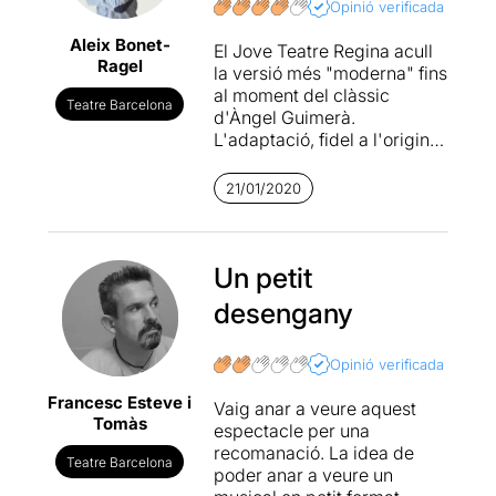
Opinió verificada
Aleix Bonet-
El Jove Teatre Regina acull
Ragel
la versió més "moderna" fins
al moment del clàssic
Teatre Barcelona
d'Àngel Guimerà.
L'adaptació, fidel a l'original,
canvia l'origen d'Àgata per
un de més actual: ser una
21/01/2020
refugiada que s'aventura a
creuar el mar amb una
barca. La seva procedència,
les seves creences i el seu
Un petit
aspecte seran l'eix vertebral
desengany
del rebuig que rep per part
del grup d'amics del poble
costaner on arriba.
La
Opinió verificada
història transita per
Francesc Esteve i
diferents tipus de
Vaig anar a veure aquest
Tomàs
relacions
, molts cops
espectacle per una
definides per la violència no
recomanació. La idea de
Teatre Barcelona
verbal de l'un cap a l'altre.
poder anar a veure un
Així doncs, una proposta