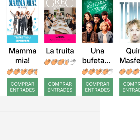
Mamma
La truita
Una
Qui
mia!
bufetada
Masfe
a temps
r: Te
COMPRAR
COMPRAR
COMPRAR
COMP
ENTRADES
ENTRADES
ENTRADES
ENTRA