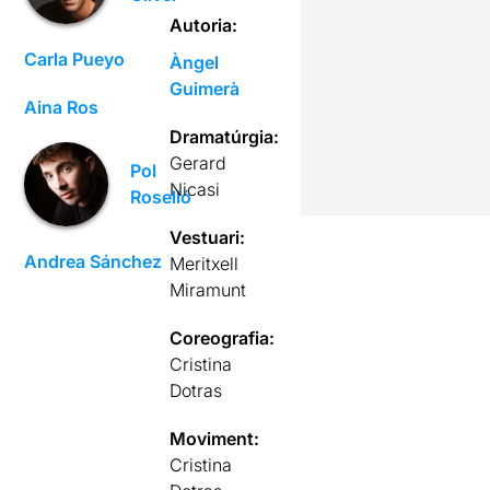
Autoria:
Carla Pueyo
Àngel
Guimerà
Aina Ros
Dramatúrgia:
Gerard
Pol
Nicasi
Roselló
Vestuari:
Andrea Sánchez
Meritxell
Miramunt
Coreografia:
Cristina
Dotras
Moviment:
Cristina