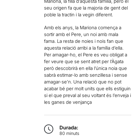
Mariona, la filla d’aquesta família, però el
seu origen fa que la majoria de gent del
poble la tractin i la vegin diferent.
Amb els anys, la Mariona comença a
sortir amb el Pere, un noi amb mala
fama. La resta de noies i nois fan que
aquesta relació arribi a la família d’ella.
Per amagar-ho, el Pere es veu obligat a
fer veure que se sent atret per l’Àgata
però descobrirà en ella l’única noia que
sabrà estimar-lo amb senzillesa i sense
amagar-se’n. Una relació que no pot
acabar bé per molt units que ells estiguin
si el que preval al seu voltant és l’enveja i
les ganes de venjança
Durada:
80 minuts