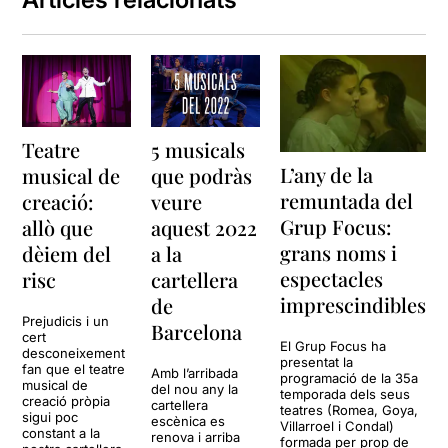
espectacle musical de petit
format imprescindible,
perquè no seria fidel als
meus principis.
Què hi ha gent molt vàlida
dins aquesta companyia,
Teatre
5 musicals
n’hi ha.
L’any de la
musical de
que podràs
remuntada del
creació:
veure
Què hi ha gent que canta
molt bé, n’hi ha.
Grup Focus:
allò que
aquest 2022
grans noms i
dèiem del
a la
espectacles
risc
cartellera
Com costa fer una
imprescindibles
de
recomanació quan allò que
Prejudicis i un
Barcelona
cert
veus no és el que esperaves.
El Grup Focus ha
desconeixement
presentat la
fan que el teatre
Amb l’arribada
La valoració és diferent si el
programació de la 35a
musical de
del nou any la
temporada dels seus
que estem valorant és un
creació pròpia
cartellera
teatres (Romea, Goya,
sigui poc
treball presentat com
escènica es
Villarroel i Condal)
constant a la
renova i arriba
espectacle en programació,
formada per prop de