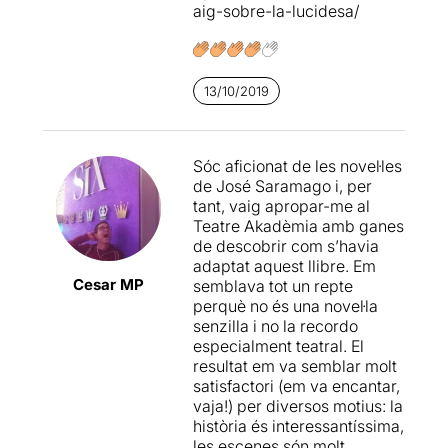
aig-sobre-la-lucidesa/
Un text difícil per ser
sea para cuestionarnos
adaptat teatralment
i que la
sobre la certeza o el
companyia ha decidit
populismo de las teorías
escenificar fent que els
conspiratorias que
Assaig
mateixos protagonistes ens
13/10/2019
sobre la lucidesa
nos
expliquin el que va passar i
presenta. ¿O es que acaso
ens intentin fer entendre els
Samarago no quería
fets.
Un escenari
hacernos pensar? No fuera
Sóc aficionat de les novel·les
absolutament buit i una
que los ciegos seamos
de José Saramago i, per
posada en escena que juga
nosotros...
tant, vaig apropar-me al
amb el terra convertint-lo
Teatre Akadèmia amb ganes
en una pissarra
on ells van
de descobrir com s’havia
dibuixant o escrivint a
adaptat aquest llibre. Em
mesura que avança el relat.
Cesar MP
semblava tot un repte
perquè no és una novel·la
Una magnífica il·luminació
senzilla i no la recordo
de
Sylvia Kuchinov
i l'espai
especialment teatral. El
sonor
d'Enric Monfort i
resultat em va semblar molt
Roger Julià
acompanyen
satisfactori (em va encantar,
perfectament, sense dubte,
vaja!) per diversos motius: la
el moviment escènic dels
història és interessantíssima,
intèrprets.
les escenes són molt