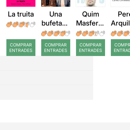
La truita
Una
Quim
Per
bufetada
Masferre
Arqui
a temps
r: Temps
: Cor
romp
COMPRAR
COMPRAR
COMPRAR
COMP
ENTRADES
ENTRADES
ENTRADES
ENTRA