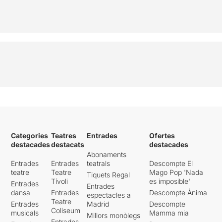
Categories
Teatres
Entrades
Ofertes
destacades
destacats
destacades
Abonaments
Entrades
Entrades
teatrals
Descompte El
teatre
Teatre
Mago Pop 'Nada
Tiquets Regal
Tívoli
es imposible'
Entrades
Entrades
dansa
Entrades
Descompte Ànima
espectacles a
Teatre
Entrades
Madrid
Descompte
Coliseum
musicals
Mamma mia
Millors monòlegs
Entrades