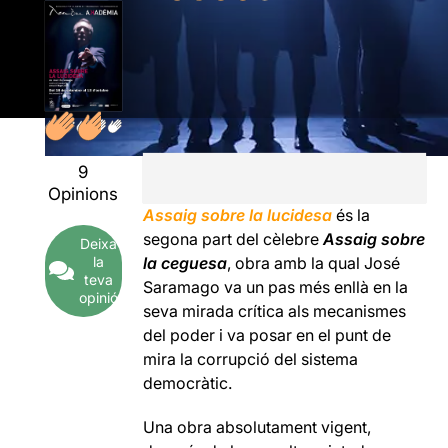
9
Opinions
Assaig sobre la lucidesa
és la
segona part del cèlebre
Assaig sobre
Deixa
la
la ceguesa
, obra amb la qual José
teva
Saramago va un pas més enllà en la
opinió
seva mirada crítica als mecanismes
del poder i va posar en el punt de
mira la corrupció del sistema
democràtic.
Una obra absolutament vigent,