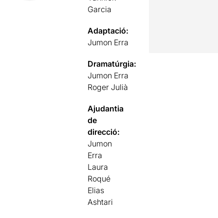
Garcia
Adaptació:
Jumon Erra
Dramatúrgia:
Jumon Erra
Roger Julià
Ajudantia
de
direcció:
Jumon
Erra
Laura
Roqué
Elias
Ashtari