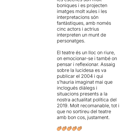
boniques i es projecten
Una obra que es fa
imatges molt xules i les
absolutament vigent
interpretacions són
d'ençà dels últims
fantàstiques, amb només
esdeveniments ocorreguts
cinc actors i actrius
a Catalunya
i que posa en
interpreten un munt de
relleu el necessari debat
personatges.
entorn de l'anomenada
"democràcia real". El poder
El teatre és un lloc on riure,
no s'arriba a creure el
on emocionar-se i també on
resultat electoral, acusa de
pensar i reflexionar. Assaig
moviment sediciós la
sobre la lucidesa es va
voluntat popular, anul·la el
publicar el 2004 i qui
resultat i torna a convocar
s’hauria imaginat mai que
eleccions, amb un resultat
inclogués diàlegs i
calcat a l'anterior..... us sona
situacions presents a la
???
nostra actualitat política del
2019. Molt recomanable, tot i
Saramago porta al límit el
que no sortireu del teatre
concepte de democràcia
i
amb bon cos, justament.
ens planteja una faula, una
faula que comença i acaba
amb l'udol d'un gos i on els