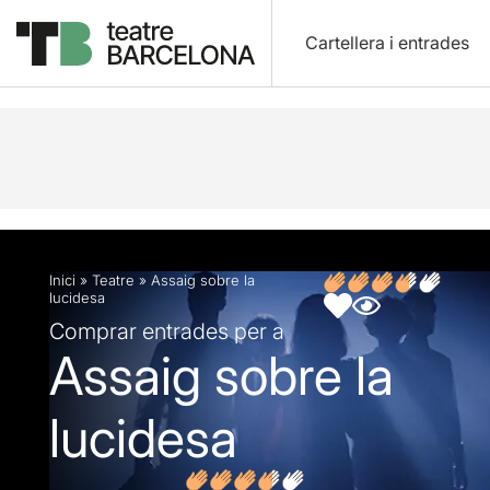
Cartellera i entrades
Descripció
Fitxa artística
Fotos i vídeos
Opin
Inici
»
Teatre
»
Assaig sobre la
lucidesa
Comprar entrades per a
Assaig sobre la
lucidesa