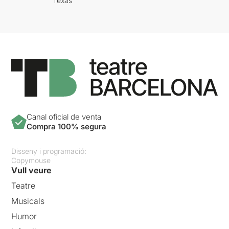
Texas
Canal oficial de venta
Compra 100% segura
Disseny i programació:
Copymouse
Vull veure
Teatre
Musicals
Humor