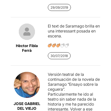
protagonistes encarnen
29/09/2019
perfectament els valors i
atributs de les bèsties.
Únicament l'alcalde (
Jacob
Torres
) i la dona que veu
El text de Saramago brilla en
(
Maria Ribera
) tenen un
una interessant posada en
comportament més humà i
escena.
defensen, fins al final, els
seus principis.
Hèctor Fibla
Ferrà
Un escenari utòpic amb un
30/07/2018
món on la solidaritat forma
part de l'ADN de la societat i
la llibertat i el respecte són
els principals fils
Versión teatral de la
conductors, i un poder
continuación de la novela de
polític que representen el
Saramago “Ensayo sobre la
primer ministre (
Òscar
ceguera”.
Intente
), el Ministre de
Particularmente he ido al
l'Interior (
Xavier Frau
) i la
teatro sin saber nada de la
ministra de cultura (
Elena
JOSE GABRIEL
historia y me ha parecido
Fortuny
), decidits a
fer
DEL VIEJO
interesante. Volver a ese