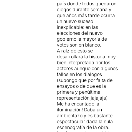
servir totes les mides
país donde todos quedaron
repressores possibles
, per
ciegos durante semana y
conduir als ciutadans pels
que años más tarde ocurra
camins que ells han decidit
un nuevo suceso
que han de seguir.
inexplicable: en las
elecciones del nuevo
Una societat on la desil·lusió
gobierno la mayoría de
del projecte polític porta al
votos son en blanco.
naixement espontani d'un
A raíz de esto se
moviment anònim, sense
desarrollará la historia muy
líder i on impulsats per un
bien interpretada por los
desig de trobar una nova
actores aunque con algunos
llum al final del camí,
fallos en los diálogos
decideixen aplicar un vot de
(supongo que por falta de
càstig, votant en blanc. La
ensayos o de que es la
lucidesa del que han de fer
primera y penúltima
s'ha apoderat d'ells.
representación jajajaja)
Me ha encantado la
Amb un bon ritme narratiu, i
iluminación! Daba un
unes interpretacions
ambientazo y es bastante
convincents
, des de les
espectacular dada la nula
nostres butaques som
escenografía de la obra.
interpel·lats, i
observem,