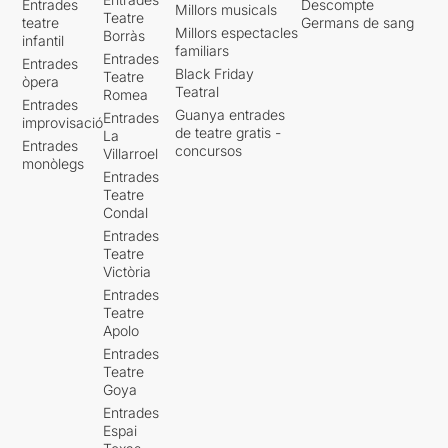
Entrades
Descompte
Millors musicals
Teatre
teatre
Germans de sang
Millors espectacles
Borràs
infantil
familiars
Entrades
Entrades
Black Friday
Teatre
òpera
Teatral
Romea
Entrades
Guanya entrades
Entrades
improvisació
de teatre gratis -
La
Entrades
concursos
Villarroel
monòlegs
Entrades
Teatre
Condal
Entrades
Teatre
Victòria
Entrades
Teatre
Apolo
Entrades
Teatre
Goya
Entrades
Espai