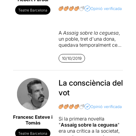
Opinió verificada
Teatre Barcelona
A
Assaig sobre la ceguesa
,
un poble, tret d'una dona,
quedava temporalment cec.
Sortia el millor i el pitjor del
gènere humà. A
Assaig
10/10/2019
sobre la lucidesa
, aquesta
societat ara hi veu clar i de
forma espontània decideix
votar massivament en blanc,
La consciència del
provocant la incredulitat, ira
vot
i sorpresa dels polítics, que
els preferien cecs. La seva
reacció és ridícula, violenta,
Opinió verificada
terrorista i sense autocrítica.
Francesc Esteve i
Tot i que aquí (Saramago)
Si la primera novel·la
Tomàs
els dolents són només la
"
Assaig sobre la ceguesa
"
dreta, el massiu vot en blanc
era una crítica a la societat,
Teatre Barcelona
indica el cansament del