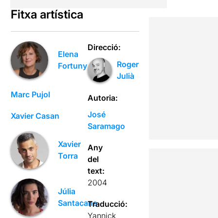
Fitxa artística
Direcció:
Elena
Roger
Fortuny
Julià
Marc Pujol
Autoria:
José
Xavier Casan
Saramago
Xavier
Any
Torra
del
text:
2004
Júlia
Santacana
Traducció:
Yannick