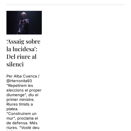
ASSAIG SOBRE LA
LUCIDESA
és, per tant, una
ficció que a dia d'avui ens
obliga a replantejar-nos la
nostra realitat i les
alternatives polítiques
possibles.
‘Assaig sobre
la lucidesa’:
Una proposta que mereix
Del riure al
un llarg recorregut
, mol més
que els dos dies dels que ha
silenci
disposat dins del Festival
Grec.
Per Alba Cuenca /
@Herronita93
Per veure la ressenya
“Repetirem les
eleccions el proper
original, només cal clicar en
diumenge”, diu el
aquest
ENLLAÇ
primer ministre.
Riures tímids a
platea.
“Construirem un
mur”, proclama el
de defensa. Més
riures. “Vostè deu