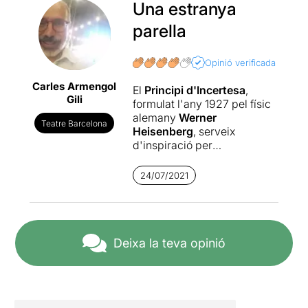
Una estranya
parella
Opinió verificada
Carles Armengol
El
Principi d'Incertesa
,
Gili
formulat l'any 1927 pel físic
alemany
Werner
Teatre Barcelona
Heisenberg
, serveix
d'inspiració per
desenvolupar aquesta
estranya història d'amor
24/07/2021
entre dos personatges
gairebé antagònics. Ella és
voluble, apassionada,
ocasionalment mentidera...
Ell li porta molts anys de
Deixa la teva opinió
diferència i és tranquil -
potser fins i tot avorrit-,
ordenat, sistemàtic i amb
poca esperança en el futur