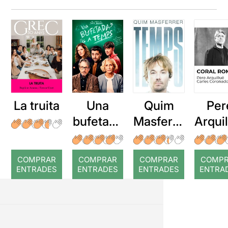
La truita
Una
Quim
Per
bufetada
Masferre
Arqui
a temps
r: Temps
: Cor
romp
COMPRAR
COMPRAR
COMPRAR
COMP
ENTRADES
ENTRADES
ENTRADES
ENTRA