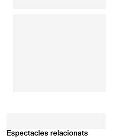
molt en un interessant i únic
element escenogràfic -una
mena de mitja lluna
basculant- que dóna grans
moments però que a estones
sembla perdut enmig de
l'escena. Tot plegat, un bon
muntatge que ens
transporta, sobretot pel
treball arriscat i valent dels
dos intèrprets.
Espectacles relacionats