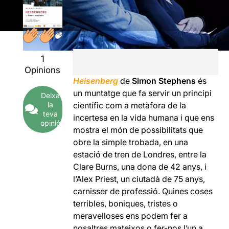
1
Opinions
Heisenberg
de
Simon Stephens
és
un muntatge que fa servir un principi
Deixa
la
científic com a metàfora de la
teva
incertesa en la vida humana i que ens
opinió
mostra el món de possibilitats que
obre la simple trobada, en una
estació de tren de Londres, entre la
Clare Burns, una dona de 42 anys, i
l’Alex Priest, un ciutadà de 75 anys,
carnisser de professió. Quines coses
terribles, boniques, tristes o
meravelloses ens podem fer a
nosaltres mateixos o fer-nos l’un a