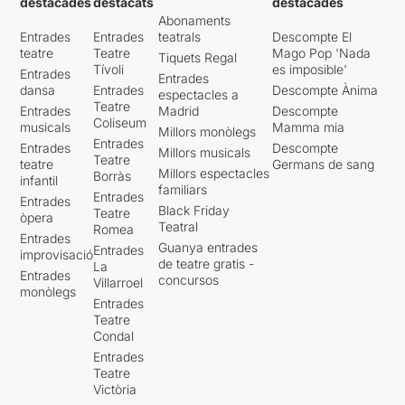
destacades
destacats
destacades
Abonaments
Entrades
Entrades
teatrals
Descompte El
teatre
Teatre
Mago Pop 'Nada
Tiquets Regal
Tívoli
es imposible'
Entrades
Entrades
dansa
Entrades
Descompte Ànima
espectacles a
Teatre
Entrades
Madrid
Descompte
Coliseum
musicals
Mamma mia
Millors monòlegs
Entrades
Entrades
Descompte
Millors musicals
Teatre
teatre
Germans de sang
Millors espectacles
Borràs
infantil
familiars
Entrades
Entrades
Black Friday
Teatre
òpera
Teatral
Romea
Entrades
Guanya entrades
Entrades
improvisació
de teatre gratis -
La
Entrades
concursos
Villarroel
monòlegs
Entrades
Teatre
Condal
Entrades
Teatre
Victòria