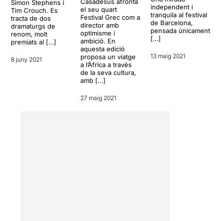
Casadesús afronta
Simon Stephens i
els protagonistes i a
independent i
el seu quart
Tim Crouch. Es
tranquila al festival
vegades es dispara cap al
Festival Grec com a
tracta de dos
de Barcelona,
director amb
dramaturgs de
passat (la noia amb la que
pensada únicament
optimisme i
renom, molt
no es va arribar a res) o cap
[…]
ambició. En
premiats al […]
al futur (aquell fill que
aquesta edició
s'intenta recuperar).
Pep
13 maig 2021
proposa un viatge
8 juny 2021
a l’Àfrica a través
Cruz
i
Sílvia Bel
es posen en
de la seva cultura,
la pell de Clare Burns i
amb […]
d'Àlex Priest, deixant-se
emportar per una allau
27 maig 2021
d'emocions i sensacions
que, sobretot en el cas
d'ella, arriben a fregar el
virtuosisme.
La direcció de
Josep Maria
Mestres
és efectiva, com
quasi sempre en els seus
muntatges, i es centra
principalment en la
interpretació i l'evolució de
la història. També confia