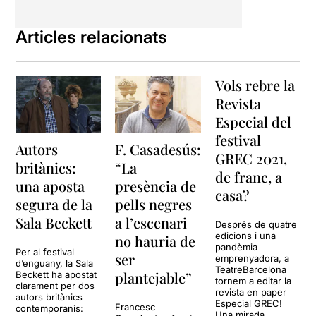
immediat. Però si els ajuntes
poden sorgir sinèrgies
inesperades, sorprenents. Si
Articles relacionats
un es mira a l'altre potser
podrà veure on està, però
igual li resulta impossible
Vols rebre la
saber quina trajectòria porta
ni cap a on es dirigeix. Un
Revista
principi de física quàntica
Especial del
que, aplicat a les persones,
festival
ens aporta un punt de
Autors
F. Casadesús:
GREC 2021,
bogeria, d'aventura o de
britànics:
“La
misteri.
de franc, a
una aposta
presència de
casa?
Algú podrà veure aquesta
segura de la
pells negres
obra com un exercici
Sala Beckett
a l’escenari
Després de quatre
psicològic, com un estudi de
edicions i una
no hauria de
personatges... o bé com una
pandèmia
Per al festival
comèdia romàntica poc
ser
emprenyadora, a
d’enguany, la Sala
ortodoxa. De fet, la història
TeatreBarcelona
plantejable”
Beckett ha apostat
tornem a editar la
d'amor és la que mou tota la
clarament per dos
revista en paper
autors britànics
història. Un amor que, a
Especial GREC!
Francesc
contemporanis:
vegades, és compartit entre
Una mirada