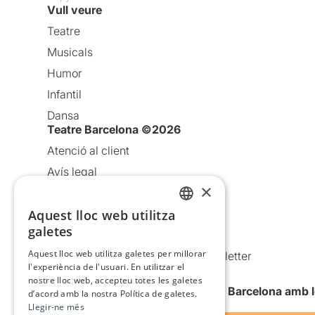
Vull veure
Teatre
Musicals
Humor
Infantil
Dansa
Teatre Barcelona ©2026
Atenció al client
Avís legal
×
Política de privacitat
Aquest lloc web utilitza
Política de cookies
CATALAN
galetes
Condicions d’ús
SPANISH
Aquest lloc web utilitza galetes per millorar
Comunicacions comercials i Newsletter
l'experiència de l'usuari. En utilitzar el
Anuncia’t
nostre lloc web, accepteu totes les galetes
Vull rebre la newsletter de Teatre Barcelona amb 
d’acord amb la nostra Política de galetes.
Llegir-ne més