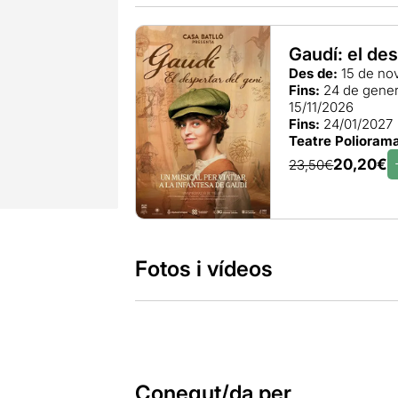
Gaudí: el des
Des de:
15 de no
Fins:
24 de gener
15/11/2026
Fins:
24/01/2027
Teatre Polioram
20,20€
23,50€
Fotos i vídeos
Conegut/da per