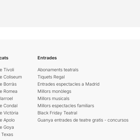
cats
Entrades
e Tívoli
Abonaments teatrals
re Coliseum
Tiquets Regal
e Borràs
Entrades espectacles a Madrid
re Romea
Millors monòlegs
larroel
Millors musicals
re Condal
Millors espectacles familiars
e Victòria
Black Friday Teatral
e Apolo
Guanya entrades de teatre gratis - concursos
re Goya
i Texas