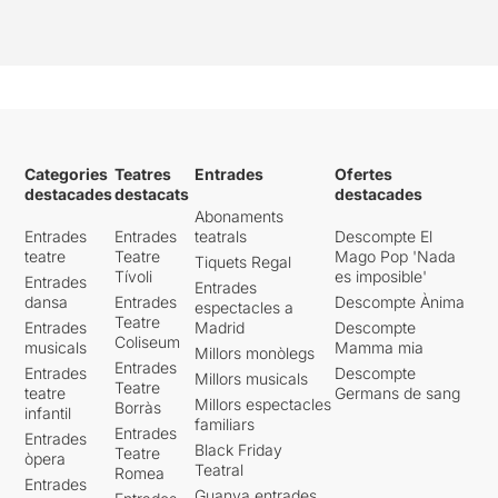
Categories
Teatres
Entrades
Ofertes
destacades
destacats
destacades
Abonaments
Entrades
Entrades
teatrals
Descompte El
teatre
Teatre
Mago Pop 'Nada
Tiquets Regal
Tívoli
es imposible'
Entrades
Entrades
dansa
Entrades
Descompte Ànima
espectacles a
Teatre
Entrades
Madrid
Descompte
Coliseum
musicals
Mamma mia
Millors monòlegs
Entrades
Entrades
Descompte
Millors musicals
Teatre
teatre
Germans de sang
Millors espectacles
Borràs
infantil
familiars
Entrades
Entrades
Black Friday
Teatre
òpera
Teatral
Romea
Entrades
Guanya entrades