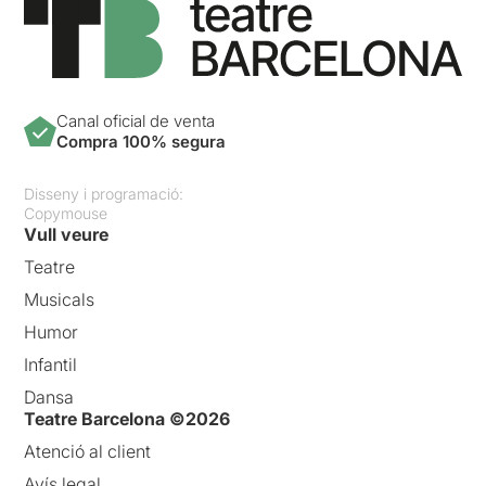
Canal oficial de venta
Compra 100% segura
Disseny i programació:
Copymouse
Vull veure
Teatre
Musicals
Humor
Infantil
Dansa
Teatre Barcelona ©2026
Atenció al client
Avís legal