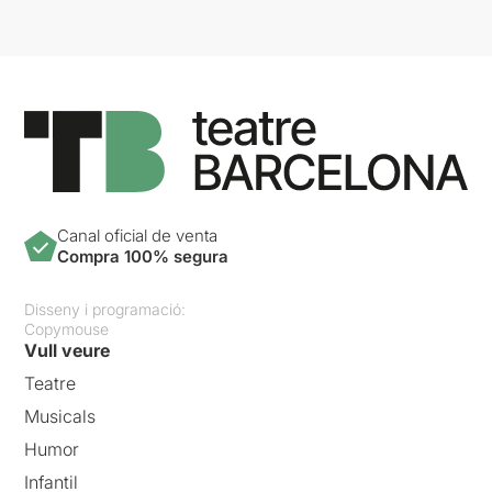
Canal oficial de venta
Compra 100% segura
Disseny i programació:
Copymouse
Vull veure
Teatre
Musicals
Humor
Infantil