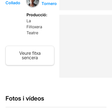
Collado
Tornero
Producció:
La
Fil·loxera
Teatre
Veure fitxa
sencera
Fotos i vídeos