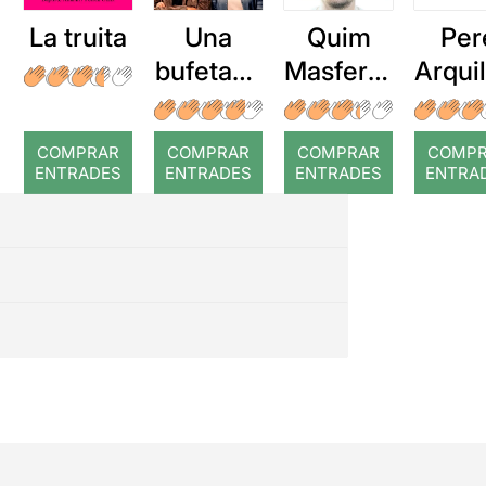
La truita
Una
Quim
Per
bufetada
Masferre
Arqui
a temps
r: Temps
: Cor
romp
COMPRAR
COMPRAR
COMPRAR
COMP
ENTRADES
ENTRADES
ENTRADES
ENTRA