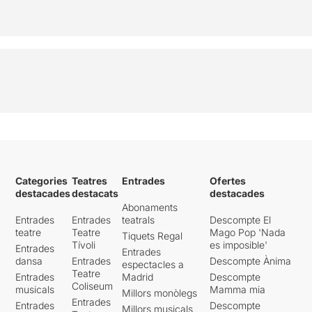
Categories
Teatres
Entrades
Ofertes
destacades
destacats
destacades
Abonaments
Entrades
Entrades
teatrals
Descompte El
teatre
Teatre
Mago Pop 'Nada
Tiquets Regal
Tívoli
es imposible'
Entrades
Entrades
dansa
Entrades
Descompte Ànima
espectacles a
Teatre
Entrades
Madrid
Descompte
Coliseum
musicals
Mamma mia
Millors monòlegs
Entrades
Entrades
Descompte
Millors musicals