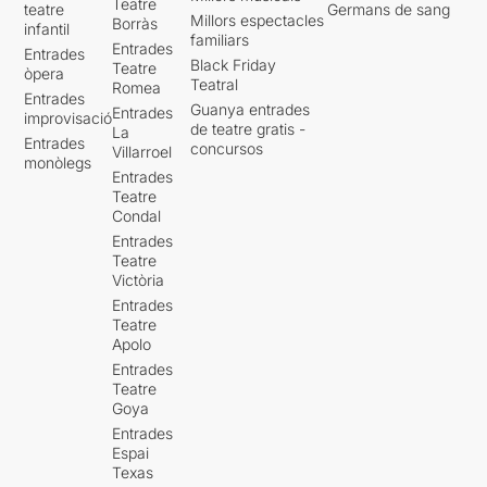
Teatre
teatre
Germans de sang
Millors espectacles
Borràs
infantil
familiars
Entrades
Entrades
Black Friday
Teatre
òpera
Teatral
Romea
Entrades
Guanya entrades
Entrades
improvisació
de teatre gratis -
La
Entrades
concursos
Villarroel
monòlegs
Entrades
Teatre
Condal
Entrades
Teatre
Victòria
Entrades
Teatre
Apolo
Entrades
Teatre
Goya
Entrades
Espai
Texas