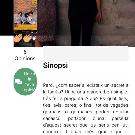
6
Opinions
Sinopsi
Deixa
la
teva
Però, ¿com saber si existeix un secret a
opinió
la família? Hi ha una manera ben simple.
I és fer la pregunta. A qui? És igual: tiets,
ties, avis, pares, o fins i tot de vegades
germans o germanes poden resultar
cadascú portador d’una parcel·la
d’aquest secret que us seria ben útil
conèixer. I quan més gran sigui el