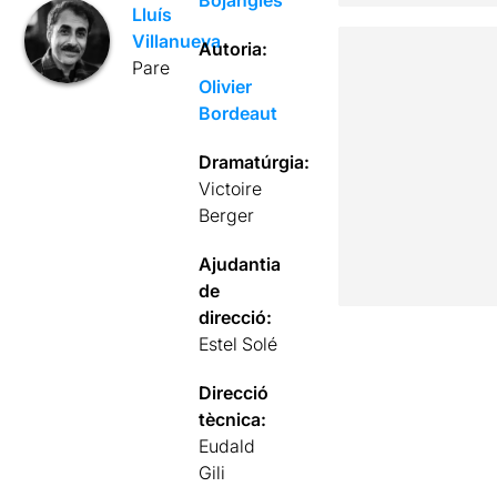
Bojangles
Lluís
Villanueva
Autoria:
Pare
Olivier
Bordeaut
Dramatúrgia:
Victoire
Berger
Ajudantia
de
direcció:
Estel Solé
Direcció
tècnica:
Eudald
Gili