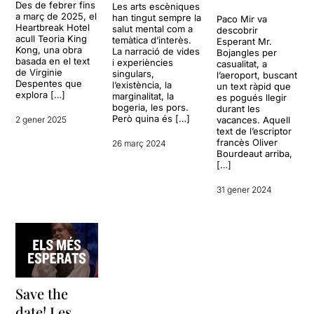
Des de febrer fins
Les arts escèniques
a març de 2025, el
han tingut sempre la
Paco Mir va
Heartbreak Hotel
salut mental com a
descobrir
acull Teoria King
temàtica d’interès.
Esperant Mr.
Kong, una obra
La narració de vides
Bojangles per
basada en el text
i experiències
casualitat, a
de Virginie
singulars,
l’aeroport, buscant
Despentes que
l’existència, la
un text ràpid que
explora […]
marginalitat, la
es pogués llegir
bogeria, les pors.
durant les
Però quina és […]
2 gener 2025
vacances. Aquell
text de l’escriptor
francès Oliver
26 març 2024
Bourdeaut arriba,
[…]
31 gener 2024
Save the
date! Les