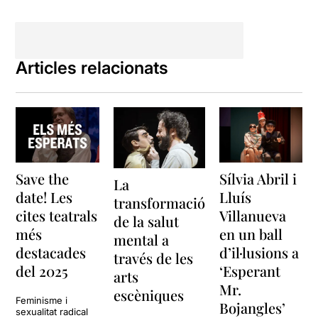
Articles relacionats
Save the
Sílvia Abril i
La
date! Les
Lluís
transformació
cites teatrals
Villanueva
de la salut
més
en un ball
mental a
destacades
d’il·lusions a
través de les
del 2025
‘Esperant
arts
Mr.
escèniques
Feminisme i
Bojangles’
sexualitat radical