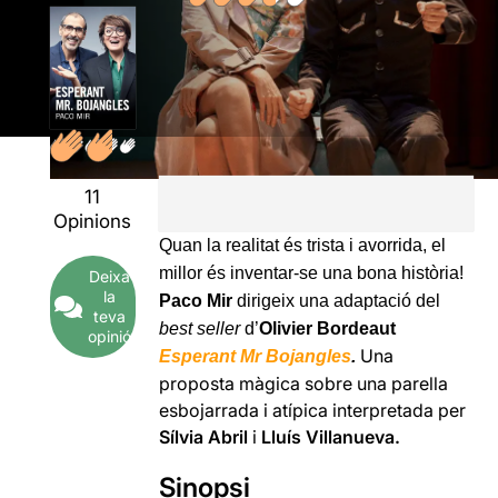
11
Opinions
Quan la realitat és trista i avorrida, el
millor és inventar-se una bona història!
Deixa
la
Paco Mir
dirigeix una adaptació del
teva
best seller
d’
Olivier Bordeaut
opinió
Una
Esperant Mr Bojangles
.
proposta màgica sobre una parella
esbojarrada i atípica interpretada per
Sílvia Abril
i
Lluís Villanueva.
Sinopsi