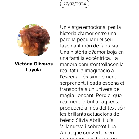
27/03/2024
s’estima de manera
en equilibri, intentant no
irracional i que utilitza el ball
caure cap al cantó de la
com a aïna per tapar la seva
bogeria o cap el de
dissort i per endolcir una
l’extrema felicitat.
Un viatge emocional per la
malaltia mental davant la
L’acompanya un sempre
història d’amor entre una
seva filla, interpretafa per la
entranyable
Lluís
parella peculiar i el seu
Lua Amat que fa de
Villanueva
, que amb el seu
fascinant món de fantasia.
narradora de tota la historia:
treball torna a demostrar
Una història d?amor boja en
del que és i el que no és, del
que sap imprimir bondat i
una família excèntrica. La
que recorda del seu pare
empatia a quasi tots els seus
Victòria Oliveros
manera com s’entrellacen la
escriptor, (Lluís Villanueva),
personatges. I tanca el trio
Layola
realitat i la imaginació a
a cops disfressant la realitat:
protagonista la jove
Lua
l’escenari és simplement
perquè si la vida és
Amat
, una actriu que hem
sorprenent, i cada escena et
avorrida, és de justícia
descobert gràcies a la
transporta a un univers de
inventar-se un altre final.
televisió i que aquí té la gran
màgia i encant. Però el que
oportunitat de demostrat
realment fa brillar aquesta
Una història que llueix
que és una actriu amb un
producció a més del text són
gràcies als seus intèrprets,
gran futur per davant.
les brillants actuacions de
personatges esperpèntics
l’elenc Silvia Abril, Lluís
que entomen el rol de “teatre
L’espectacle acaba tenint
Villanueva i sobretot Lua
dins el teatre”. En destaca el
una factura un pèl naïf –
Amat que converteix en
paper de la Sílvia Abril que li
l’escenografia quasi infantil
comparses els dos actors