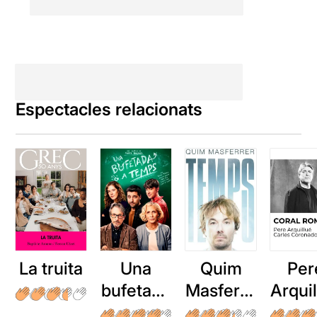
Espectacles relacionats
La truita
Una
Quim
Per
bufetada
Masferre
Arqui
a temps
r: Temps
: Cor