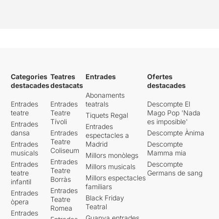
Categories
Teatres
Entrades
Ofertes
destacades
destacats
destacades
Abonaments
Entrades
Entrades
teatrals
Descompte El
teatre
Teatre
Mago Pop 'Nada
Tiquets Regal
Tívoli
es imposible'
Entrades
Entrades
dansa
Entrades
Descompte Ànima
espectacles a
Teatre
Entrades
Madrid
Descompte
Coliseum
musicals
Mamma mia
Millors monòlegs
Entrades
Entrades
Descompte
Millors musicals
Teatre
teatre
Germans de sang
Millors espectacles
Borràs
infantil
familiars
Entrades
Entrades
Black Friday
Teatre
òpera
Teatral
Romea
Entrades
Guanya entrades