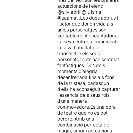
més del text són les brillants
actuacions de l’elenc
@silviabril @lu1sma
#luaamat .Les dues actrius i
l’actor que donen vida als
unics personatges són
veritablement encantadors.
La seva entrega emocional i
la seva habilitat per
transmetre els seus
personatges m’ han semblat
fantàstiques. Des dels
moments d’alegria
desenfrenada fins als fons
de la tristesa, cadascun
d’ells ha aconseguit capturar
l’essència dels seus rols
d’una manera
commovedora.És una obra
de teatre que no es pot
perdre. Amb una
combinació perfecta de
màgia, amor i actuacions