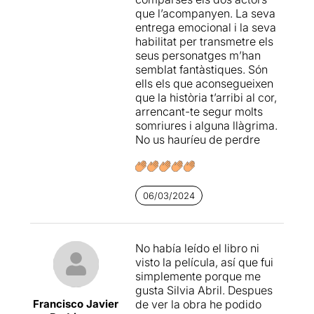
escau justament per la
de
Mariona Ubia
així ho
que l’acompanyen. La seva
vessant còmica.
accentua- i a estones
entrega emocional i la seva
La Mariona Ubia és l'artífex
sembla que no cregui en el
habilitat per transmetre els
d'una escenografia austera i
gran potencial que té entre
seus personatges m’han
pràctica capaç de
mans. Però, sigui com sigui,
semblat fantàstiques. Són
traslladar-nos als diferents
crec que estem davant d’un
ells els que aconsegueixen
indrets gràcies a una
d’aquells muntatges al que
que la història t’arribi al cor,
il·luminació curosament
de ben segur li funcionarà
arrencant-te segur molts
reeixida.
molt bé el boca-orella.
somriures i alguna llàgrima.
No us hauríeu de perdre
06/03/2024
No había leído el libro ni
visto la película, así que fui
simplemente porque me
gusta Silvia Abril. Despues
Francisco Javier
de ver la obra he podido