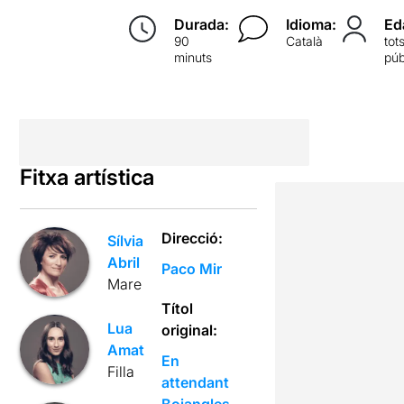
Durada:
Idioma:
Ed
90
Català
tot
minuts
púb
Fitxa artística
Direcció:
Sílvia
Abril
Paco Mir
Mare
Títol
Lua
original:
Amat
En
Filla
attendant