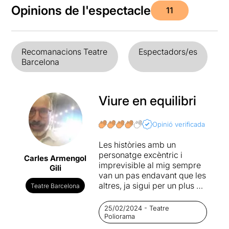
Opinions de l'espectacle
11
Recomanacions Teatre
Espectadors/es
Barcelona
Viure en equilibri
Opinió verificada
Les històries amb un
personatge excèntric i
Carles Armengol
imprevisible al mig sempre
Gili
van un pas endavant que les
altres, ja sigui per un plus de
Teatre Barcelona
comicitat, perillositat o fins i
tot dramatisme. Són
25/02/2024 - Teatre
personatges que ens poden
Poliorama
inspirar tendresa i crispació