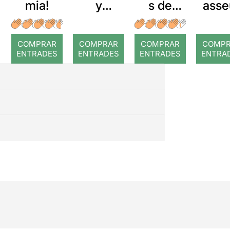
mia!
y
s de
asse
lágrimas
sang
te!
COMPRAR
COMPRAR
COMPRAR
COMP
ENTRADES
ENTRADES
ENTRADES
ENTRA