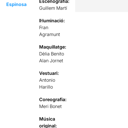
Escenografia:
Espinosa
Guillem Martí
Il·luminació:
Fran
Agramunt
Maquillatge:
Dèlia Benito
Alan Jornet
Vestuari:
Antonio
Harillo
Coreografia:
Meri Bonet
Música
original: