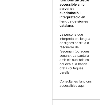
funcions de teatre
accessible amb
La interpretació la formen
servei de
Joan Olivé
(Sebastian Ugur),
subtitulació i
Christian Lujan
(Joan sense
interpretació en
por),
Aina Ros
(Olivia),
llengua de signes
Ariadna Suñé
(Gertrudis),
catalana
.
Jordi González
(Robert),
Guillem Martí
(Pelut), les
La persona que
interpreta en llengua
dues ajudants
de signes se situa a
d'en Sebastian Ugur, les
l’esquerra de
actrius i ballarines
Clàudia
l’escenari (butaques
Bargalló i Marta Espinosa
.
senars). La pantalla
Un grup d'actors entregats,
amb els subtítols es
on tots canten i ballen, s'ho
col·loca a la banda
passen bé i fan que ens ho
dreta (butaques
passem bé.
parells).
El musical
En Joan sense
Consulta les funcions
accessibles
aquí.
por i la casa encantada
és
un musical on trobareu
fantasmes, monstres i
malediccions; un viatge al
món del terror, una aventura