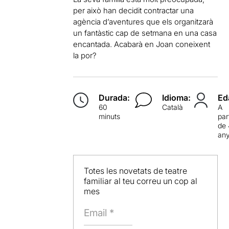
per això han decidit contractar una
agència d’aventures que els organitzarà
un fantàstic cap de setmana en una casa
encantada. Acabarà en Joan coneixent
la por?
Durada:
Idioma:
Ed
60
Català
A
minuts
par
de
an
Totes les novetats de teatre
familiar al teu correu un cop al
mes