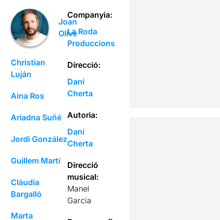
Companyia:
Joan
La Roda
Olivé
Produccions
Christian
Direcció:
Luján
Dani
Cherta
Aina Ros
Autoria:
Ariadna Suñé
Dani
Jordi González
Cherta
Guillem Martí
Direcció
musical:
Clàudia
Manel
Bargalló
García
Marta