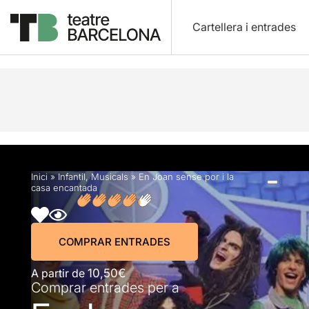
Cartellera i entrades
Descripció
Horaris
Fitxa artística
Fotos i víd
Inici
»
Infantil
,
Musicals
»
En Joan sense por i la
casa encantada
COMPRAR ENTRADES
A partir de
10,50€
Comprar entrades per a