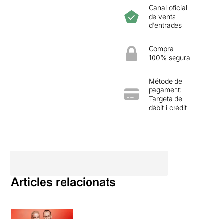
Canal oficial
familiar on els
de venta
nens aprendran a vèncer la
d'entrades
por, entendran que la por no
sempre és dolenta i que el
fet de tenir por no et fa
Compra
100% segura
menys valent.
Métode de
pagament:
Targeta de
dèbit i crèdit
Articles relacionats