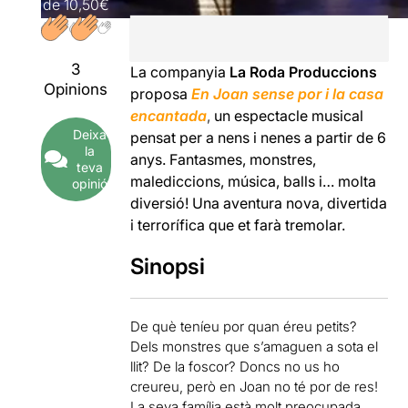
de
10,50€
3
La companyia
La Roda Produccions
Opinions
proposa
En Joan sense por i la casa
encantada
,
un espectacle musical
Deixa
pensat per a nens i nenes a partir de 6
la
anys. Fantasmes, monstres,
teva
malediccions, música, balls i… molta
opinió
diversió! Una aventura nova, divertida
i terrorífica que et farà tremolar.
Sinopsi
De què teníeu por quan éreu petits?
Dels monstres que s’amaguen a sota el
llit? De la foscor? Doncs no us ho
creureu, però en Joan no té por de res!
La seva família està molt preocupada,