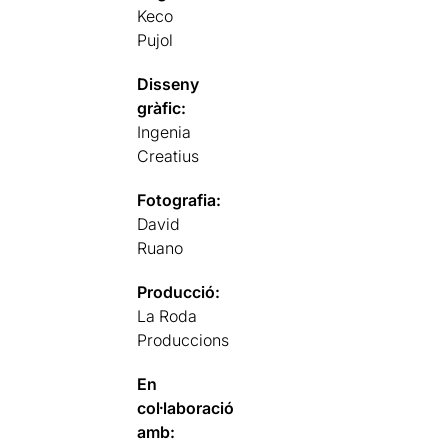
Keco
Pujol
Disseny
gràfic:
Ingenia
Creatius
Fotografia:
David
Ruano
Producció:
La Roda
Produccions
En
col·laboració
amb: