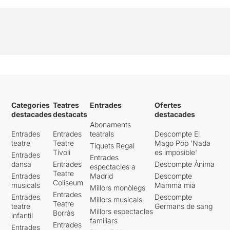
Categories
Teatres
Entrades
Ofertes
destacades
destacats
destacades
Abonaments
Entrades
Entrades
teatrals
Descompte El
teatre
Teatre
Mago Pop 'Nada
Tiquets Regal
Tívoli
es imposible'
Entrades
Entrades
dansa
Entrades
Descompte Ànima
espectacles a
Teatre
Entrades
Madrid
Descompte
Coliseum
musicals
Mamma mia
Millors monòlegs
Entrades
Entrades
Descompte
Millors musicals
Teatre
teatre
Germans de sang
Millors espectacles
Borràs
infantil
familiars
Entrades
Entrades