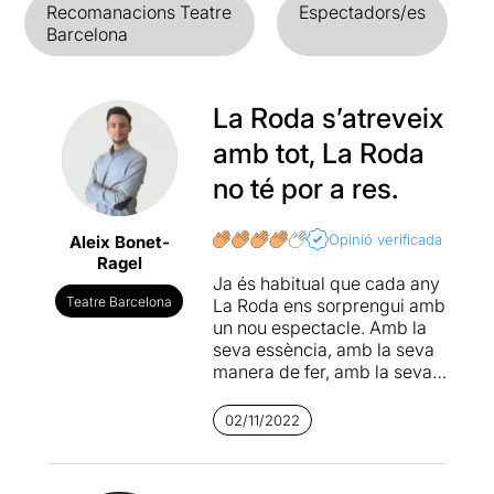
Recomanacions Teatre
Espectadors/es
Barcelona
La Roda s’atreveix
amb tot, La Roda
no té por a res.
Opinió verificada
Aleix Bonet-
Ragel
Ja és habitual que cada any
Teatre Barcelona
La Roda ens sorprengui amb
un nou espectacle. Amb la
seva essència, amb la seva
manera de fer, amb la seva
proximitat... Ara feia cinc
anys que no ens delectava
02/11/2022
amb una collita pròpia. I
quina millor manera de fer-
ho que en plena celebració