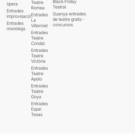
Black Friday
Teatre
òpera
Teatral
Romea
Entrades
Guanya entrades
Entrades
improvisació
de teatre gratis -
La
Entrades
concursos
Villarroel
monòlegs
Entrades
Teatre
Condal
Entrades
Teatre
Victòria
Entrades
Teatre
Apolo
Entrades
Teatre
Goya
Entrades
Espai
Texas