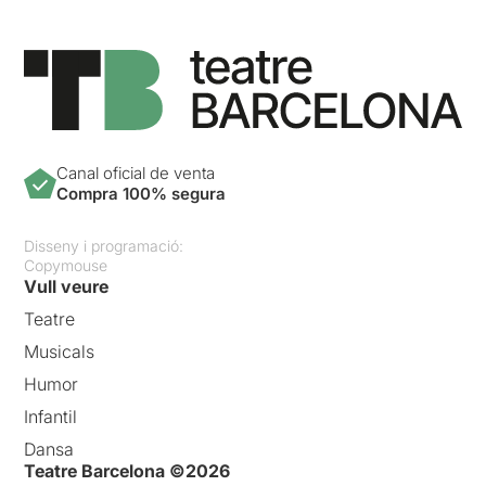
Canal oficial de venta
Compra 100% segura
Disseny i programació:
Copymouse
Vull veure
Teatre
Musicals
Humor
Infantil
Dansa
Teatre Barcelona ©2026