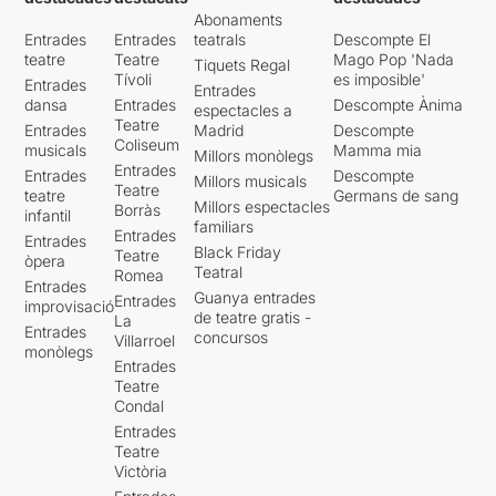
Abonaments
Entrades
Entrades
teatrals
Descompte El
teatre
Teatre
Mago Pop 'Nada
Tiquets Regal
Tívoli
es imposible'
Entrades
Entrades
dansa
Entrades
Descompte Ànima
espectacles a
Teatre
Entrades
Madrid
Descompte
Coliseum
musicals
Mamma mia
Millors monòlegs
Entrades
Entrades
Descompte
Millors musicals
Teatre
teatre
Germans de sang
Millors espectacles
Borràs
infantil
familiars
Entrades
Entrades
Black Friday
Teatre
òpera
Teatral
Romea
Entrades
Guanya entrades
Entrades
improvisació
de teatre gratis -
La
Entrades
concursos
Villarroel
monòlegs
Entrades
Teatre
Condal
Entrades
Teatre
Victòria