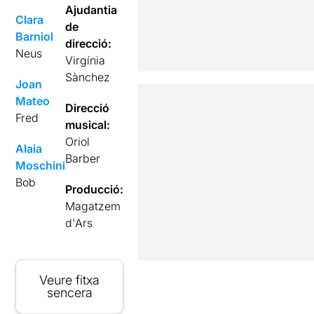
Ajudantia
Clara
de
Barniol
direcció:
Neus
Virgínia
Sànchez
Joan
Mateo
Direcció
Fred
musical:
Oriol
Alaia
Barber
Moschini
Bob
Producció:
Magatzem
d'Ars
Veure fitxa
sencera