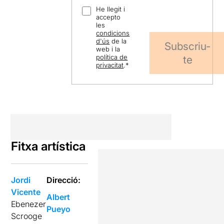
He llegit i
accepto
les
condicions
d'ús
de la
Subscriu-
web i la
política de
te
privacitat
.
*
Fitxa artística
Jordi
Direcció:
Vicente
Albert
Ebenezer
Pueyo
Scrooge