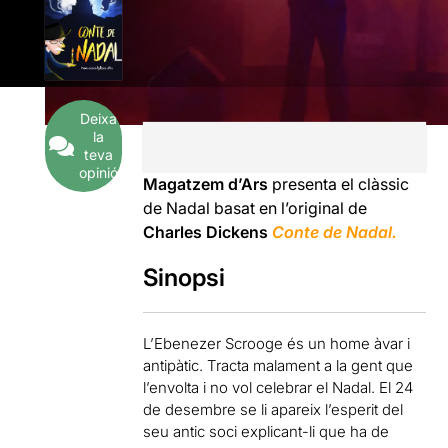
Deixa
la
teva
opinió
Magatzem d’Ars
presenta el clàssic
de Nadal basat en l’original de
Charles Dickens
Conte de Nadal.
Sinopsi
L’Ebenezer Scrooge és un home àvar i
antipàtic. Tracta malament a la gent que
l’envolta i no vol celebrar el Nadal. El 24
de desembre se li apareix l’esperit del
seu antic soci explicant-li que ha de