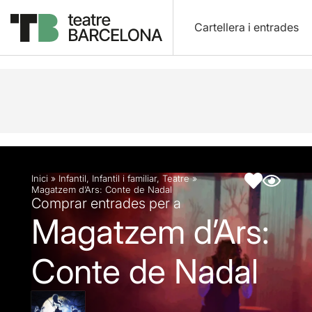
Cartellera i entrades
Descripció
Fitxa artística
Fotos i vídeos
Inici
»
Infantil
,
Infantil i familiar
,
Teatre
»
Magatzem d’Ars: Conte de Nadal
Comprar entrades per a
Magatzem d’Ars:
Conte de Nadal