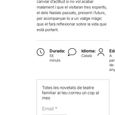
canviar d’actitud si no vol acabar
malament i que el visitaran tres esperits,
el dels Nadals passats, present i futurs,
per acompanyar-lo a un viatge màgic
que el farà reflexionar sobre la vida que
està portant.
Durada:
Idioma:
Ed
55
Català
A
minuts
par
de
an
Totes les novetats de teatre
familiar al teu correu un cop al
mes