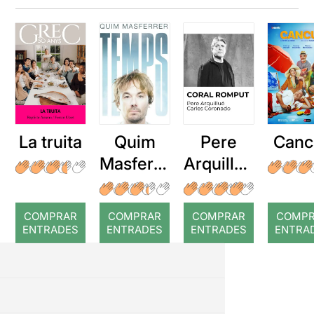
La truita
Quim
Pere
Canc
Masferre
Arquillué
r: Temps
: Coral
romput
COMPRAR
COMPRAR
COMPRAR
COMP
ENTRADES
ENTRADES
ENTRADES
ENTRA