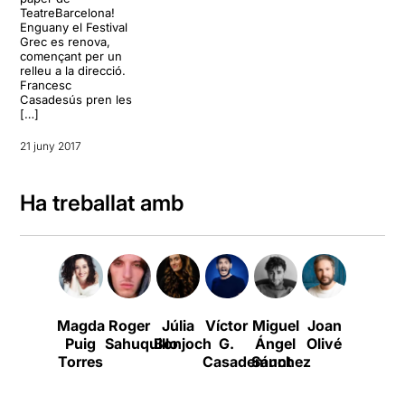
TeatreBarcelona!
Enguany el Festival
Grec es renova,
començant per un
relleu a la direcció.
Francesc
Casadesús pren les
[…]
21 juny 2017
Ha treballat amb
Magda
Roger
Júlia
Víctor
Miguel
Joan
Joan
Puig
Sahuquillo
Bonjoch
G.
Ángel
Olivé
Sáez
Torres
Casademunt
Sánchez