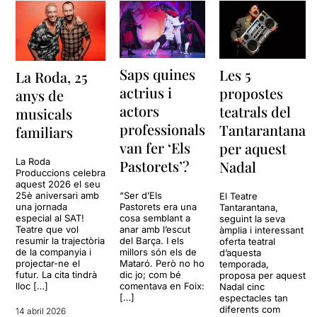
Saps quines
Les 5
La Roda, 25
actrius i
propostes
anys de
actors
teatrals del
musicals
professionals
Tantarantana
familiars
van fer ‘Els
per aquest
La Roda
Pastorets’?
Nadal
Produccions celebra
aquest 2026 el seu
25è aniversari amb
“Ser d’Els
El Teatre
una jornada
Pastorets era una
Tantarantana,
especial al SAT!
cosa semblant a
seguint la seva
Teatre que vol
anar amb l’escut
àmplia i interessant
resumir la trajectòria
del Barça. I els
oferta teatral
de la companyia i
millors són els de
d’aquesta
projectar-ne el
Mataró. Però no ho
temporada,
futur. La cita tindrà
dic jo; com bé
proposa per aquest
lloc […]
comentava en Foix:
Nadal cinc
[…]
espectacles tan
diferents com
14 abril 2026