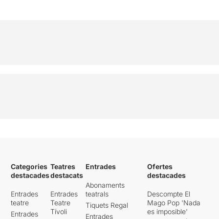
Categories
Teatres
Entrades
Ofertes
destacades
destacats
destacades
Abonaments
Entrades
Entrades
teatrals
Descompte El
teatre
Teatre
Mago Pop 'Nada
Tiquets Regal
Tívoli
es imposible'
Entrades
Entrades