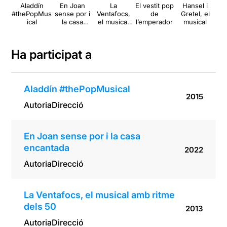
Aladdín
En Joan
La
El vestit pop
Hansel i
L
#thePopMus
sense por i
Ventafocs,
de
Gretel, el
Pas
ical
la casa
el musical
l’emperador
musical
encantada
amb ritme
a
dels 50
Ha participat a
Aladdín #thePopMusical
2015
Autoria
Direcció
En Joan sense por i la casa
encantada
2022
Autoria
Direcció
La Ventafocs, el musical amb ritme
dels 50
2013
Autoria
Direcció