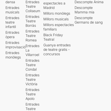
dansa
Entrades
Descompte Ànima
espectacles a
Teatre
Entrades
Madrid
Descompte
Coliseum
musicals
Mamma mia
Millors monòlegs
Entrades
Entrades
Descompte
Millors musicals
Teatre
teatre
Germans de sang
Millors espectacles
Borràs
infantil
familiars
Entrades
Entrades
Black Friday
Teatre
òpera
Teatral
Romea
Entrades
Guanya entrades
Entrades
improvisació
de teatre gratis -
La
Entrades
concursos
Villarroel
monòlegs
Entrades
Teatre
Condal
Entrades
Teatre
Victòria
Entrades
Teatre
Apolo
Entrades
Teatre