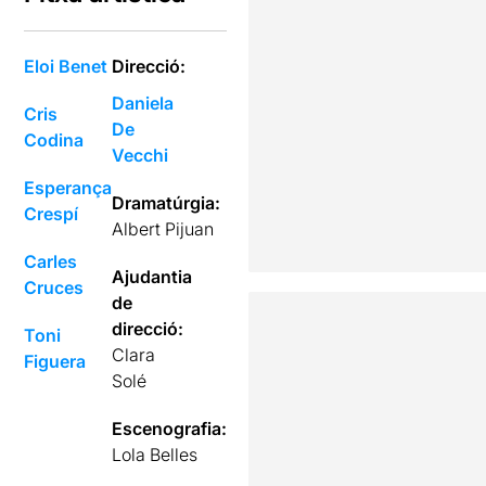
Eloi Benet
Direcció:
Daniela
Cris
De
Codina
Vecchi
Esperança
Dramatúrgia:
Crespí
Albert Pijuan
Carles
Ajudantia
Cruces
de
direcció:
Toni
Clara
Figuera
Solé
Escenografia:
Lola Belles