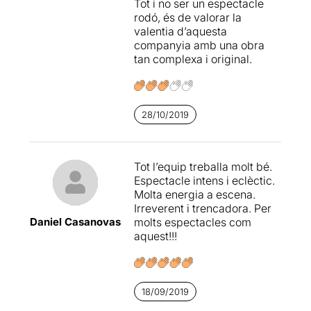
Tot i no ser un espectacle
certa manera, un punt
rodó, és de valorar la
d’inflexió després del
valentia d’aquesta
referèndum de l’1 d’octubre
companyia amb una obra
a Catalunya. Doncs
tan complexa i original.
precisament, això és el que
proposa aquesta obra:
revisita els clàssics
shakespearians com a font
d’inspiració dels
28/10/2019
encarregats d’elaborar
aquest discurs, perquè
aquests orfebres de la
Tot l’equip treballa molt bé.
paraula trobin el text més
Espectacle intens i eclèctic.
adient per en Phillip the
Molta energia a escena.
Sixth.
Irreverent i trencadora. Per
Daniel Casanovas
molts espectacles com
Així, mentre els lletraferits
aquest!!!
componen aquest discurs,
repassen la monarquia
anglesa que va inspirar a
Shakespeare, al mateix
18/09/2019
temps que creen un
paral·lelisme amb la