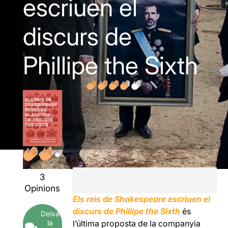
escriuen el
discurs de
Phillipe the Sixth
3
Opinions
Els reis de Shakespeare escriuen el
discurs de Phillipe the Sixth
és
Deixa
la
l’última proposta de la companyia