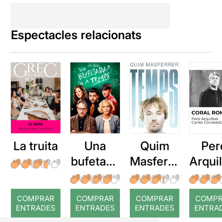
Espectacles relacionats
La truita
Una
Quim
Per
bufetada
Masferre
Arqui
a temps
r: Temps
: Cor
romp
COMPRAR
COMPRAR
COMPRAR
COMP
ENTRADES
ENTRADES
ENTRADES
ENTRA