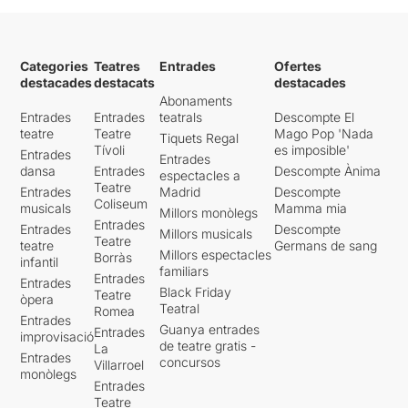
Categories
Teatres
Entrades
Ofertes
destacades
destacats
destacades
Abonaments
Entrades
Entrades
teatrals
Descompte El
teatre
Teatre
Mago Pop 'Nada
Tiquets Regal
Tívoli
es imposible'
Entrades
Entrades
dansa
Entrades
Descompte Ànima
espectacles a
Teatre
Entrades
Madrid
Descompte
Coliseum
musicals
Mamma mia
Millors monòlegs
Entrades
Entrades
Descompte
Millors musicals
Teatre
teatre
Germans de sang
Millors espectacles
Borràs
infantil
familiars
Entrades
Entrades
Black Friday
Teatre
òpera
Teatral
Romea
Entrades
Guanya entrades
Entrades
improvisació
de teatre gratis -
La
Entrades
concursos
Villarroel
monòlegs
Entrades
Teatre