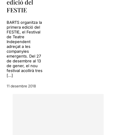
edició del
interpretacions dels actors
FESTIE
que formen aquesta
aventura, una
entrega i
entusiasme que es
BARTS organitza la
trasllada a l’espectador des
primera edició del
FESTIE, el Festival
del primer moment
. A més,
de Teatre
totes les actuacions
Independent
aconsegueixen establir-se
adreçat a les
en un mateix nivell,
companyies
emergents. Del 27
compartint amb el públic la
de desembre al 13
sincronia i enteniment
de gener, el nou
entre cadascun dels
festival acollirà tres
personatges
. Eloi Benet,
[…]
Cris Codina, Esperança
11 desembre 2018
Crepí, Carles Cruces i Toni
Figuera són els encarregats
d’enganxar-nos a la butaca i
voler molt més.
Una comèdia satírica i
reivindicativa
que juga amb
l’escenografia, amb les llums