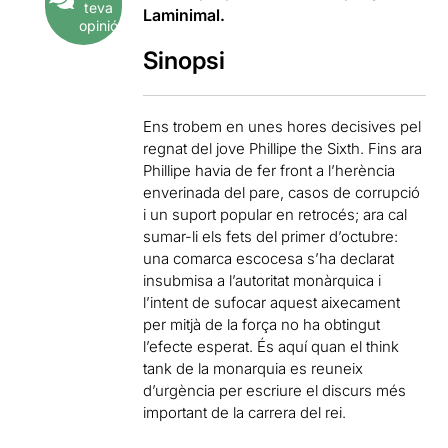
teva
Laminimal.
opinió
Sinopsi
Ens trobem en unes hores decisives pel
regnat del jove Phillipe the Sixth. Fins ara
Phillipe havia de fer front a l’herència
enverinada del pare, casos de corrupció
i un suport popular en retrocés; ara cal
sumar-li els fets del primer d’octubre:
una comarca escocesa s’ha declarat
insubmisa a l’autoritat monàrquica i
l’intent de sufocar aquest aixecament
per mitjà de la força no ha obtingut
l’efecte esperat. És aquí quan el think
tank de la monarquia es reuneix
d’urgència per escriure el discurs més
important de la carrera del rei.