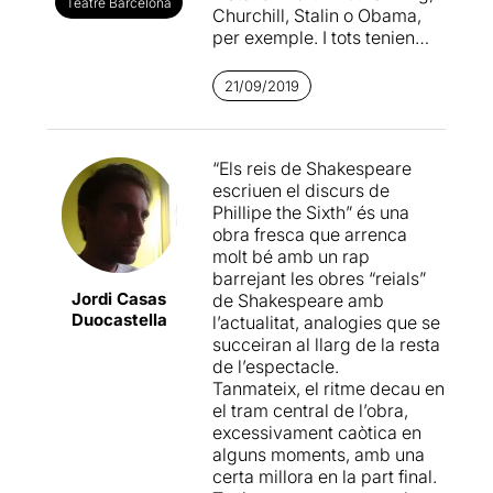
Teatre Barcelona
Churchill, Stalin o Obama,
per exemple. I tots tenien
darrera algú que tenia la
capacitat d’escriure i dir
21/09/2019
aquelles paraules que
marcarien un abans i un
després. Literàriament, si
“Els reis de Shakespeare
algú sap escriure discursos
escriuen el discurs de
grandiloqüents per a
Phillipe the Sixth” és una
persones amb poder, aquest
obra fresca que arrenca
és William Shakespeare. Va
molt bé amb un rap
ser l’artífex de les paraules,
barrejant les obres “reials”
entre d’altres, d’Eduard III i
Jordi Casas
de Shakespeare amb
els diversos Enric i Ricard.
Duocastella
l’actualitat, analogies que se
succeiran al llarg de la resta
Imagineu-vos, que aquests
de l’espectacle.
creadors de discursos,
Tanmateix, el ritme decau en
aquestes muses, tinguessin
el tram central de l’obra,
com a tasca escriure el
excessivament caòtica en
discurs del rei Felip VI el dia
alguns moments, amb una
3 d’octubre. Exacte, aquell
certa millora en la part final.
discurs que va marcar, en