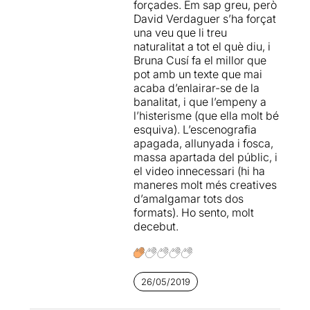
forçades. Em sap greu, però
sota els paràmetres d'unes
David Verdaguer s’ha forçat
idees molt clares.
una veu que li treu
naturalitat a tot el què diu, i
Per poder veure la ressenya
Bruna Cusí fa el millor que
original, només cal clicar en
pot amb un texte que mai
aquest
ENLLAÇ
acaba d’enlairar-se de la
banalitat, i que l’empeny a
l’histerisme (que ella molt bé
esquiva). L’escenografia
apagada, allunyada i fosca,
massa apartada del públic, i
el video innecessari (hi ha
maneres molt més creatives
d’amalgamar tots dos
formats). Ho sento, molt
decebut.
26/05/2019