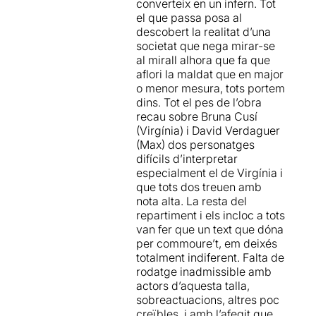
converteix en un infern. Tot
el que passa posa al
descobert la realitat d’una
societat que nega mirar-se
al mirall alhora que fa que
aflori la maldat que en major
o menor mesura, tots portem
dins. Tot el pes de l’obra
recau sobre Bruna Cusí
(Virgínia) i David Verdaguer
(Max) dos personatges
difícils d’interpretar
especialment el de Virgínia i
que tots dos treuen amb
nota alta. La resta del
repartiment i els incloc a tots
van fer que un text que dóna
per commoure’t, em deixés
totalment indiferent. Falta de
rodatge inadmissible amb
actors d’aquesta talla,
sobreactuacions, altres poc
creïbles, i amb l’afegit que