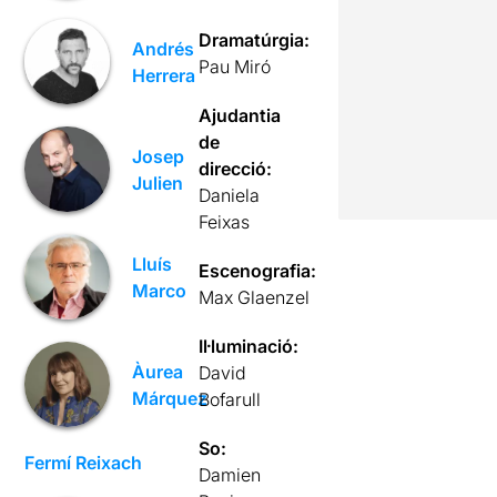
Dramatúrgia:
Andrés
Pau Miró
Herrera
Ajudantia
de
Josep
direcció:
Julien
Daniela
Feixas
Lluís
Escenografia:
Marco
Max Glaenzel
Il·luminació:
Àurea
David
Márquez
Bofarull
So:
Fermí Reixach
Damien