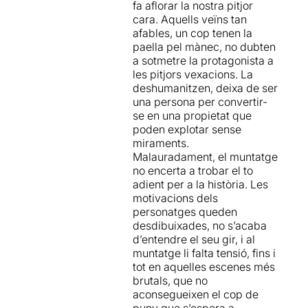
tèrbol, filosòfic i formalment
esplèndida dramatúrgia que
fa aflorar la nostra pitjor
agosarat.
amb el tractament dels
cara. Aquells veïns tan
diferents personatges,
afables, un cop tenen la
pretén alertar sobre la gran
paella pel mànec, no dubten
errada que pot suposar la
a sotmetre la protagonista a
passivitat individual
les pitjors vexacions. La
amagada darrere el
deshumanitzen, deixa de ser
comportament col·lectiu.
El
una persona per convertir-
bé i el mal de cadascú de
se en una propietat que
nosaltres, la fina línia que
poden explotar sense
ho separa
, el mal que és
miraments.
capaç de fer per acció o per
Malauradament, el muntatge
inacció, fins i tot, la bona
no encerta a trobar el to
gent.
adient per a la història. Les
motivacions dels
Ens defensem, ens
personatges queden
justifiquem, ens emparem
desdibuixades, no s’acaba
darrere el líder, la família,
d’entendre el seu gir, i al
l'amant, el cap a la feina, .... i
muntatge li falta tensió, fins i
deixem que les coses
tot en aquelles escenes més
passin. Anteposem les
brutals, que no
nostres pors, els nostres
aconsegueixen el cop de
dubtes i no fem res.