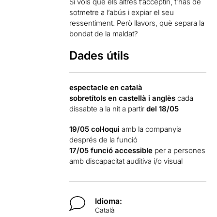
Si vols que els altres t’acceptin, t’has de
sotmetre a l’abús i expiar el seu
ressentiment. Però llavors, què separa la
bondat de la maldat?
Dades útils
espectacle en català
sobretítols en castellà i anglès
cada
dissabte a la nit a partir
del 18/05
19/05 col·loqui
amb la companyia
després de la funció
17/05 funció accessible
per a persones
amb discapacitat auditiva i/o visual
Idioma:
Català