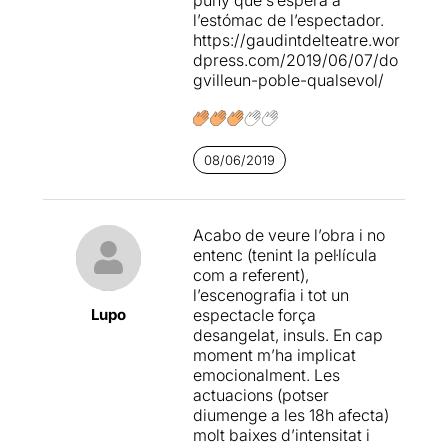
puny que s’espera a
l’estómac de l’espectador.
Una proposta que a
https://gaudintdelteatre.wor
nosaltres ens ha agradat
dpress.com/2019/06/07/do
molt
, tant pel que fa a la
gvilleun-poble-qualsevol/
direcció, com en general a
les interpretacions, malgrat
que algunes d'elles han
quedat força reduïdes, per
08/06/2019
la
decisió de Sílvia Munt de
buscar l'essència
, que en
definitiva ens vol alertar del
Acabo de veure l’obra i no
perill d'adherir-se al
entenc (tenint la pel·lícula
comportament col·lectiu com
com a referent),
a única opció.
l’escenografia i tot un
Lupo
espectacle força
Nosaltres no pretenem
desangelat, insuls. En cap
comparar aquesta versió
moment m’ha implicat
reduïda amb la pel·lícula
emocionalment. Les
original de Von Trier; ens ha
actuacions (potser
agradat la dramatúrgia, la
diumenge a les 18h afecta)
posada en escena, les
molt baixes d’intensitat i
interpretacions i la direcció