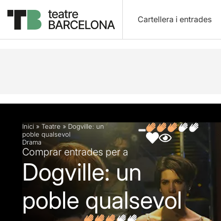
Cartellera i entrades
Descripció
Fitxa artística
Fotos i vídeos
Opin
Inici
»
Teatre
»
Dogville: un
poble qualsevol
Drama
Comprar entrades per a
Dogville: un
poble qualsevol