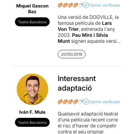
Opinió verificada
Miquel Gascon
Baz
Una versió de DOGVILLE, la
Teatre Barcelona
famosa pel·lícula de
Lars
Von Trier
, estrenada l'any
2003.
Pau Miró i Sílvia
Munt
signen aquesta versió
teatral que han titulat
DOGVILLE: UN POBLE
20/05/2019
QUALSEVOL
, sota la
direcció de la mateixa
Sílvia
Munt
.
Interessant
En aquesta versió la jove es
adaptació
diu Virgínia (convincent
interpretació de
Bruna Cusí
)
i arriba desesperada al
Opinió verificada
poblet de muntanya fugint
Iván F. Mula
del seu pare. Els habitants
Qualsevol adaptació teatral
del poble i els espectadors
d’una pel·lícula recent corre
Teatre Barcelona
no saben de qui fuig, però
el risc d’haver de competir
amb reticències, convençuts
contra el seu original