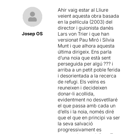
Ahir vaig estar al Lliure
veient aquesta obra basada
en la pel·lícula (2003) del
director i guionista danès
Josep OS
Lars von Trier i que han
versionat Pau Miró i Sílvia
Munt i que alhora aquesta
última dirigeix. Ens parla
d’una noia que està sent
perseguida per algú ??? i
arriba a un petit poble ferida
i desorientada a la recerca
de refugi. Els veïns es
reuneixen i decideixen
donar-li acollida,
evidentment no desvetllaré
el que passa amb cada un
d’ells i la noia, només diré
que el que en principi va ser
la seva salvació
progressivament es