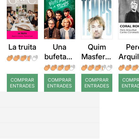
La truita
Una
Quim
Per
bufetada
Masferre
Arqui
a temps
r: Temps
: Cor
romp
COMPRAR
COMPRAR
COMPRAR
COMP
ENTRADES
ENTRADES
ENTRADES
ENTRA