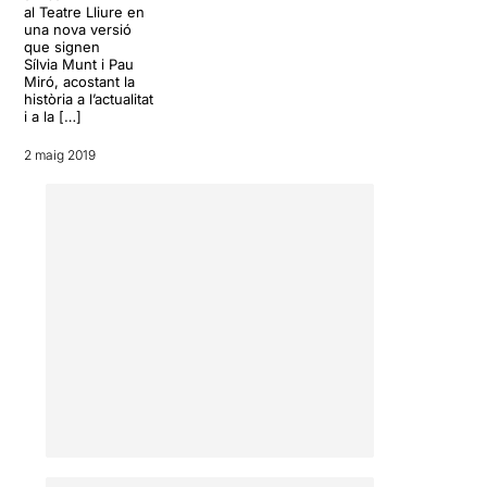
al Teatre Lliure en
una nova versió
que signen
Sílvia Munt i Pau
Miró, acostant la
història a l’actualitat
i a la […]
2 maig 2019