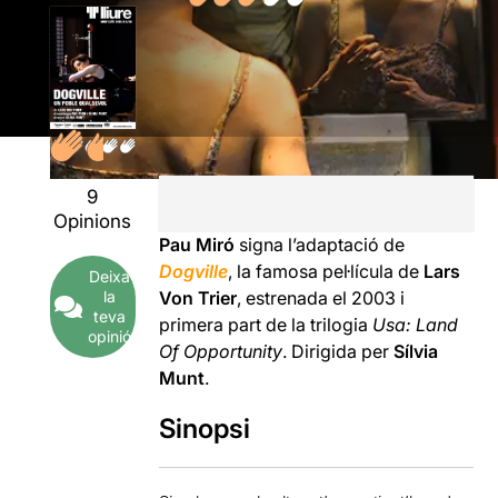
9
Opinions
Pau Miró
signa l’adaptació de
Dogville
, la famosa pel·lícula de
Lars
Deixa
la
Von Trier
, estrenada el 2003 i
teva
primera part de la trilogia
Usa: Land
opinió
Of Opportunity
. Dirigida per
Sílvia
Munt
.
Sinopsi