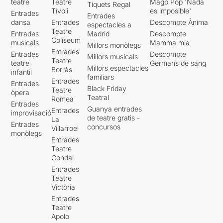
teatre
Teatre
Mago Pop 'Nada
Tiquets Regal
Tívoli
es imposible'
Entrades
Entrades
dansa
Entrades
Descompte Ànima
espectacles a
Teatre
Entrades
Madrid
Descompte
Coliseum
musicals
Mamma mia
Millors monòlegs
Entrades
Entrades
Descompte
Millors musicals
Teatre
teatre
Germans de sang
Millors espectacles
Borràs
infantil
familiars
Entrades
Entrades
Black Friday
Teatre
òpera
Teatral
Romea
Entrades
Guanya entrades
Entrades
improvisació
de teatre gratis -
La
Entrades
concursos
Villarroel
monòlegs
Entrades
Teatre
Condal
Entrades
Teatre
Victòria
Entrades
Teatre
Apolo