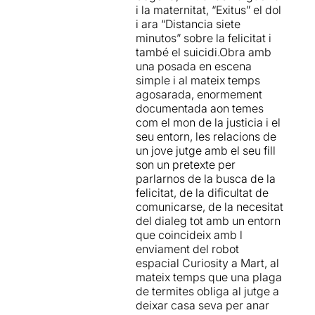
complement perfecta per
i la maternitat, “Exitus” el dol
la que es mou aquest món
una bona posada en escena.
i ara “Distancia siete
global ple de conductes
minutos” sobre la felicitat i
estructurades i de
A partir d'una serie de
també el suicidi.Obra amb
sentiments camuflats que
judicis s'ha muntat una
una posada en escena
ens allunyen els uns dels
tragèdia disfressada de
simple i al mateix temps
altres. Tot això, reflectit
comèdia,on el jutge, que és
agosarada, enormement
en una atmosfera suggerent
qui dicta les sentències de
documentada aon temes
que la companyia ha sabut
felicitat o infelicitat dels
com el mon de la justicia i el
crear a través de la
altres, no és capaç de
seu entorn, les relacions de
il·luminació i d'un espai
solucionar els seus propis
un jove jutge amb el seu fill
minimalista, en el que els
conflictes que te pendents
son un pretexte per
elements escenogràfics es
amb el seu pare degut a
parlarnos de la busca de la
reaprofiten i es mouen
mals entesos i per la falta de
felicitat, de la dificultat de
constantment, generant difer
comunicació entre ells. Tot
comunicarse, de la necesitat
ents espais.
comença quan el jutge ha
del dialeg tot amb un entorn
d’abandonar el seu
que coincideix amb l
Sens dubte, es tracta d'una
habitatge per culpa d’una
enviament del robot
proposta molt interessant i
plaga de termites i ha d’anar
espacial Curiosity a Mart, al
atractiva, apta per a tot tipus
a casa del seu pare
mateix temps que una plaga
de públics, podent-
temporalment.
de termites obliga al jutge a
se gaudir tant a través de la
deixar casa seva per anar
reflexió i de la