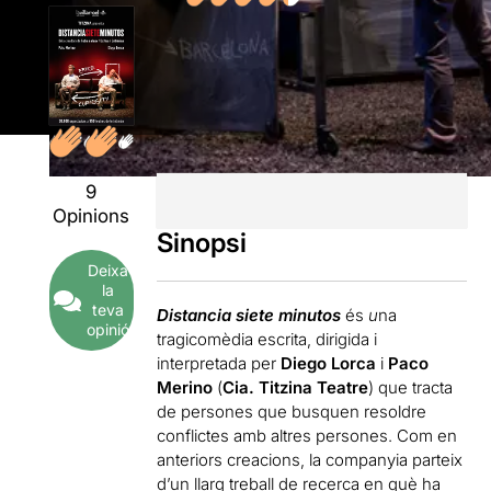
9
Opinions
Sinopsi
Deixa
la
teva
Distancia siete minutos
és
u
na
opinió
tragicomèdia escrita, dirigida i
interpretada per
Diego Lorca
i
Paco
Merino
(
Cia. Titzina Teatre
) que tracta
de persones que busquen resoldre
conflictes amb altres persones. Com en
anteriors creacions, la companyia parteix
d’un llarg treball de recerca en què ha