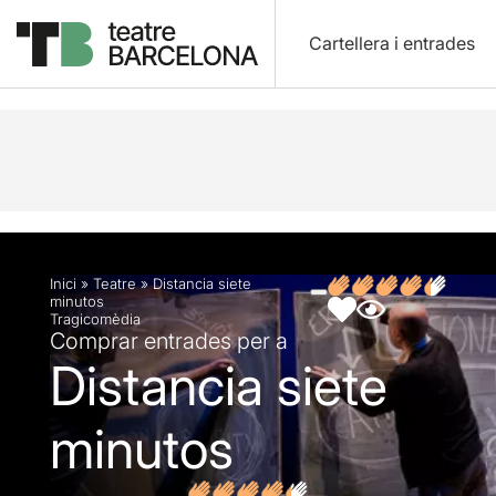
Cartellera i entrades
Descripció
Fitxa artística
Fotos i vídeos
Opin
Inici
»
Teatre
»
Distancia siete
minutos
Tragicomèdia
Comprar entrades per a
Distancia siete
minutos