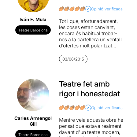
Opinió verificada
Iván F. Mula
Tot i que, afortunadament,
les coses estan canviant,
Teatre Barcelona
encara és habitual trobar-
nos a la cartellera un ventall
d’ofertes molt polaritzat
entre les propostes
clarament còmiques i les
03/06/2015
contundentment
dramàtiques o
experimentals. No es tracta
d’una qüestió de qualitat
Teatre fet amb
sinó, més aviat, d’una
rigor i honestedat
pressuposada puresa dels
gèneres o de la necessitat
de definir els productes
Opinió verificada
comercialment ja des de la
Carles Armengol
seva concepció.
Distancia
Mentre veia aquesta obra he
Gili
siete minutos
té el gran
pensat que estava realment
mèrit i la valentia de posar
davant d'un teatre modern,
Teatre Barcelona