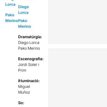
Lorca
Diego
Lorca
Pako
Merino
Pako
Merino
Dramatúrgia:
Diego Lorca
Pako Merino
Escenografia:
Jordi Soler i
Prim
Il·luminació:
Miguel
Muñoz
So: