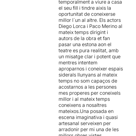
Realment ha estat una gran
temporalment a viure a casa
seva presentació acurada,
tarda de teatre on el públic
el seu fill i tindre aixis la
com des del divertiment i
ens ho hem passat d'allò
oportunitat de coneixerse
l'agilitat narrativa. A més,
més be i al final hem
millor l´un al altre. Els actors
trobem un tipus d'humor
aplaudit amb ganes.
Diego Lorca i Paco Merino al
tremendament realista que,
mateix temps dirigint i
malgrat fer-nos riure de
autors de la obra et fan
forma intel·ligent, amaga un
pasar una estona aon el
rerafons dramàtic, el qual
teatre es pura realitat, amb
estarà present també al llarg
un misatge clar i potent que
de tota l'obra i que resulta
mentres intentem
ser un dels seus grans
aproparnos i coneixer espais
encerts.
siderals llunyans al mateix
temps no som capaços de
acostarnos a les persones
mes properes per coneixels
millor i al mateix temps
coneixens a nosaltres
mateixos.Una posada en
escena imaginativa i quasi
artesanal serveixen per
arradonir per mi una de les
millors obres vistes