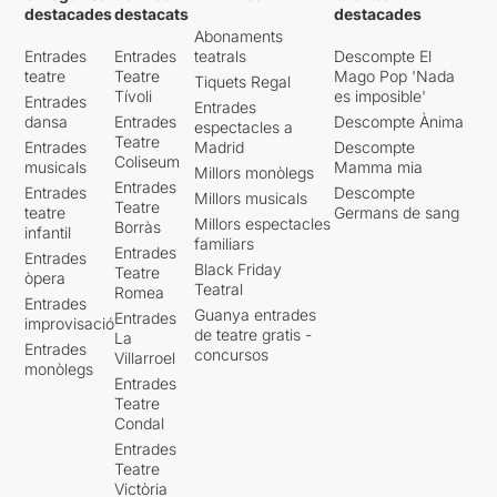
destacades
destacats
destacades
Abonaments
Entrades
Entrades
teatrals
Descompte El
teatre
Teatre
Mago Pop 'Nada
Tiquets Regal
Tívoli
es imposible'
Entrades
Entrades
dansa
Entrades
Descompte Ànima
espectacles a
Teatre
Entrades
Madrid
Descompte
Coliseum
musicals
Mamma mia
Millors monòlegs
Entrades
Entrades
Descompte
Millors musicals
Teatre
teatre
Germans de sang
Millors espectacles
Borràs
infantil
familiars
Entrades
Entrades
Black Friday
Teatre
òpera
Teatral
Romea
Entrades
Guanya entrades
Entrades
improvisació
de teatre gratis -
La
Entrades
concursos
Villarroel
monòlegs
Entrades
Teatre
Condal
Entrades
Teatre
Victòria