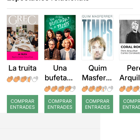
La truita
Una
Quim
Per
bufetada
Masferre
Arqui
a temps
r: Temps
: Cor
romp
COMPRAR
COMPRAR
COMPRAR
COMP
ENTRADES
ENTRADES
ENTRADES
ENTRA