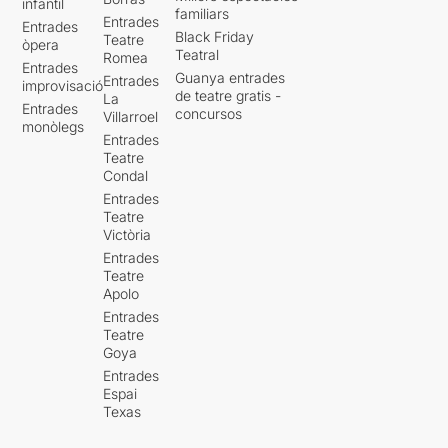
infantil
familiars
Entrades
Entrades
Black Friday
Teatre
òpera
Teatral
Romea
Entrades
Guanya entrades
Entrades
improvisació
de teatre gratis -
La
Entrades
concursos
Villarroel
monòlegs
Entrades
Teatre
Condal
Entrades
Teatre
Victòria
Entrades
Teatre
Apolo
Entrades
Teatre
Goya
Entrades
Espai
Texas