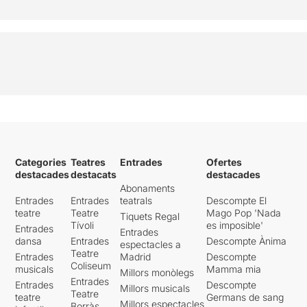
Categories
Teatres
Entrades
Ofertes
destacades
destacats
destacades
Abonaments
Entrades
Entrades
teatrals
Descompte El
teatre
Teatre
Mago Pop 'Nada
Tiquets Regal
Tívoli
es imposible'
Entrades
Entrades
dansa
Entrades
Descompte Ànima
espectacles a
Teatre
Entrades
Madrid
Descompte
Coliseum
musicals
Mamma mia
Millors monòlegs
Entrades
Entrades
Descompte
Millors musicals
Teatre
teatre
Germans de sang
Millors espectacles
Borràs