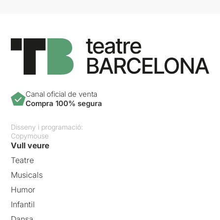
Canal oficial de venta
Compra 100% segura
Disseny i programació:
Copymouse
Vull veure
Teatre
Musicals
Humor
Infantil
Dansa