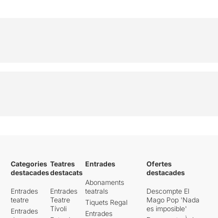
Categories
Teatres
Entrades
Ofertes
destacades
destacats
destacades
Abonaments
Entrades
Entrades
teatrals
Descompte El
teatre
Teatre
Mago Pop 'Nada
Tiquets Regal
Tívoli
es imposible'
Entrades
Entrades