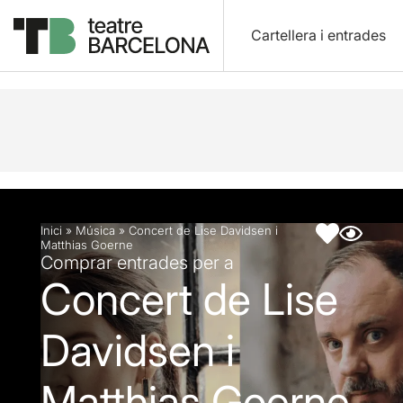
Cartellera i entrades
Descripció
Fitxa artística
Inici
»
Música
»
Concert de Lise Davidsen i
Matthias Goerne
Comprar entrades per a
Concert de Lise
Davidsen i
Matthias Goerne