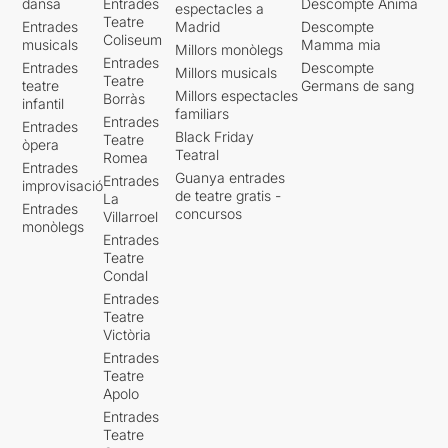
dansa
Entrades
Descompte Ànima
espectacles a
Teatre
Entrades
Madrid
Descompte
Coliseum
musicals
Mamma mia
Millors monòlegs
Entrades
Entrades
Descompte
Millors musicals
Teatre
teatre
Germans de sang
Millors espectacles
Borràs
infantil
familiars
Entrades
Entrades
Black Friday
Teatre
òpera
Teatral
Romea
Entrades
Guanya entrades
Entrades
improvisació
de teatre gratis -
La
Entrades
concursos
Villarroel
monòlegs
Entrades
Teatre
Condal
Entrades
Teatre
Victòria
Entrades
Teatre
Apolo
Entrades
Teatre