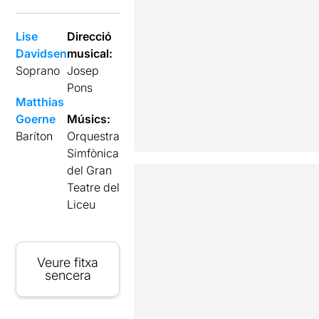
Lise
Direcció
Davidsen
musical:
Soprano
Josep
Pons
Matthias
Goerne
Músics:
Baríton
Orquestra
Simfònica
del Gran
Teatre del
Liceu
Veure fitxa
sencera