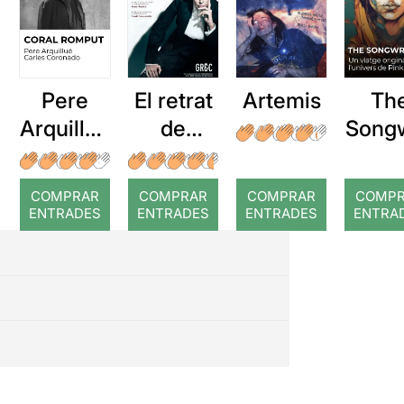
Pere
El retrat
Artemis
Th
Arquillué
de
Songw
: Coral
Dorian
er: 
romput
Gray
viat
COMPRAR
COMPRAR
COMPRAR
COMP
origi
ENTRADES
ENTRADES
ENTRADES
ENTRA
a
l’univ
de P
Flo