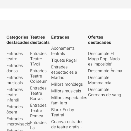
Categories
Teatres
Entrades
Ofertes
destacades
destacats
destacades
Abonaments
Entrades
Entrades
teatrals
Descompte El
teatre
Teatre
Mago Pop 'Nada
Tiquets Regal
Tívoli
es imposible'
Entrades
Entrades
dansa
Entrades
Descompte Ànima
espectacles a
Teatre
Entrades
Madrid
Descompte
Coliseum
musicals
Mamma mia
Millors monòlegs
Entrades
Entrades
Descompte
Millors musicals
Teatre
teatre
Germans de sang
Millors espectacles
Borràs
infantil
familiars
Entrades
Entrades
Black Friday
Teatre
òpera
Teatral
Romea
Entrades
Guanya entrades
Entrades
improvisació
de teatre gratis -
La
Entrades