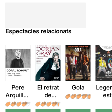
Espectacles relacionats
Pere
El retrat
Gola
Lege
Arquillué
de
est
: Coral
Dorian
Queen
romput
Gray
bac