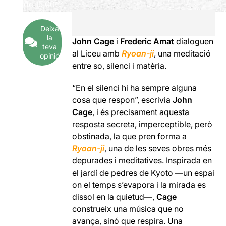
de
15,00€
Deixa
la
John Cage
i
Frederic Amat
dialoguen
teva
al Liceu amb
Ryoan-ji
, una meditació
opinió
entre so, silenci i matèria.
“En el silenci hi ha sempre alguna
cosa que respon”, escrivia
John
Cage
, i és precisament aquesta
resposta secreta, imperceptible, però
obstinada, la que pren forma a
Ryoan-ji
, una de les seves obres més
depurades i meditatives. Inspirada en
el jardí de pedres de Kyoto —un espai
on el temps s’evapora i la mirada es
dissol en la quietud—,
Cage
construeix una música que no
avança, sinó que respira. Una