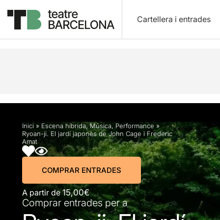
Cartellera i entrades
Descripció
Horaris
Fitxa artística
Info pràctic
Inici
»
Escena híbrida
,
Música
,
Performance
»
Ryoan-ji. El jardí japonès de John Cage i Frederic
Amat
COMPRAR ENTRADES
A partir de
15,00€
Comprar entrades per a