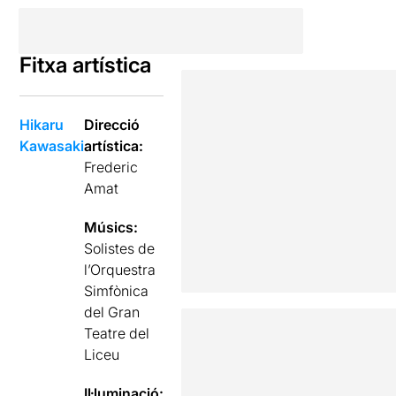
Fitxa artística
Hikaru
Direcció
Kawasaki
artística:
Frederic
Amat
Músics:
Solistes de
l’Orquestra
Simfònica
del Gran
Teatre del
Liceu
Il·luminació: