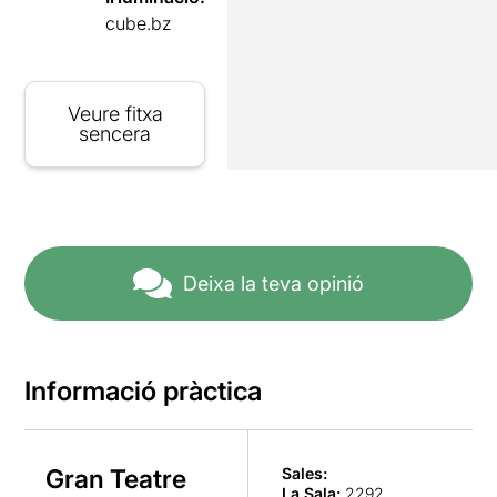
cube.bz
Veure fitxa
sencera
Deixa la teva opinió
Informació pràctica
Gran Teatre
Sales:
La Sala
:
2292