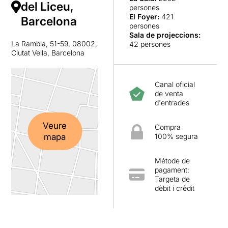
del Liceu,
persones
El Foyer
:
421
Barcelona
persones
Sala de projeccions
:
La Rambla, 51-59, 08002,
42 persones
Ciutat Vella, Barcelona
Canal oficial
de venta
d'entrades
Veure
Compra
mapa
100% segura
Métode de
pagament:
Targeta de
dèbit i crèdit